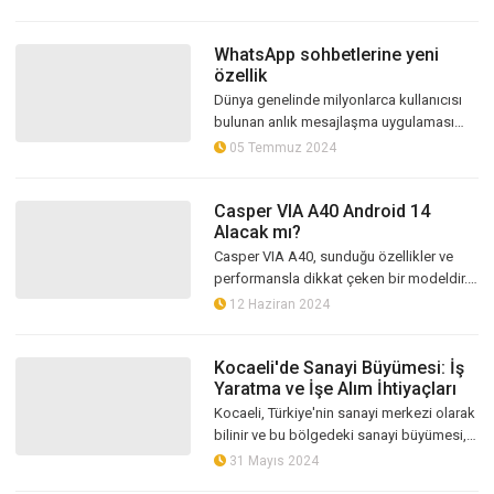
Yüksek takipçi sayısı sayesind...
WhatsApp sohbetlerine yeni
özellik
Dünya genelinde milyonlarca kullanıcısı
bulunan anlık mesajlaşma uygulaması
WhatsApp'a sohbet kilitleme özelliği
05 Temmuz 2024
geliyor. Böylelikle, telefonunuz başk...
Casper VIA A40 Android 14
Alacak mı?
Casper VIA A40, sunduğu özellikler ve
performansla dikkat çeken bir modeldir.
Kullanıcılar arasında merak edilen
12 Haziran 2024
konulardan biri de bu cihazın Android...
Kocaeli'de Sanayi Büyümesi: İş
Yaratma ve İşe Alım İhtiyaçları
Kocaeli, Türkiye'nin sanayi merkezi olarak
bilinir ve bu bölgedeki sanayi büyümesi,
yerel ekonomi üzerinde büyük bir etkiye
31 Mayıs 2024
sahiptir. Sanayi sektörü...