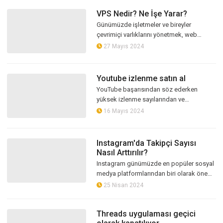
VPS Nedir? Ne İşe Yarar?
Günümüzde işletmeler ve bireyler
çevrimiçi varlıklarını yönetmek, web
sitelerini barındırmak veya özel
27 Mayıs 2024
uygulamalarını çalıştırmak için güçlü bir
sunuc...
Youtube izlenme satın al
YouTube başarısından söz ederken
yüksek izlenme sayılarından ve
etkileşimden bahsetmemek mümkün
16 Mayıs 2024
değil. Üstelik bu istatistiklere ulaşmak
oldukça zaman...
Instagram'da Takipçi Sayısı
Nasıl Arttırılır?
Instagram günümüzde en popüler sosyal
medya platformlarından biri olarak öne
çıkıyor. Kişisel bir marka, bir işletme veya
25 Nisan 2024
sadece sosyal bir varlık olu...
Threads uygulaması geçici