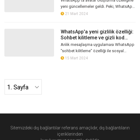
WhatsApp'ta avatar oluşturma özelliğine
yeni güncellemeler geldi. Peki, WhatsApp
kullanıcılarına tekrar tanıtılan avatar
21 Mart 2024
oluşturma özelliğine ne gibi...
WhatsApp'a yeni gizlilik özelliği:
Sohbet kilitleme ve gizli kod
oluşturma nasıl yapılır?
Anlık mesajlaşma uygulaması WhatsApp
"sohbet kilitleme" özelliği ile sosyal
medyanın en çok konuşulan konuları
15 Mart 2024
arasına girdi. WhatsApp, "Kilitli Sohbe...
Sitemizdeki dış bağlantılar referans amaçlıdır, dış bağlantıların
içeriklerinden