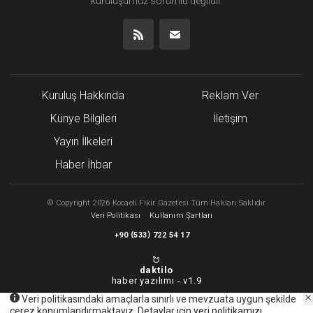
kuruluşumuz
sorumlu değildir.
Kuruluş Hakkında
Reklam Ver
Künye Bilgileri
İletişim
Yayın İlkeleri
Haber İhbar
©
Copyright
2026 Kocaeli Fikir Gazetesi Tüm Hakları Saklıdır
Veri Politikası
Kullanım Şartları
(
)
+90
533
722 54 17
daktilo
haber yazılımı -
v1.9
Veri politikasındaki amaçlarla sınırlı ve mevzuata uygun şekilde
çerez konumlandırmaktayız. Detaylar için
veri politikamızı