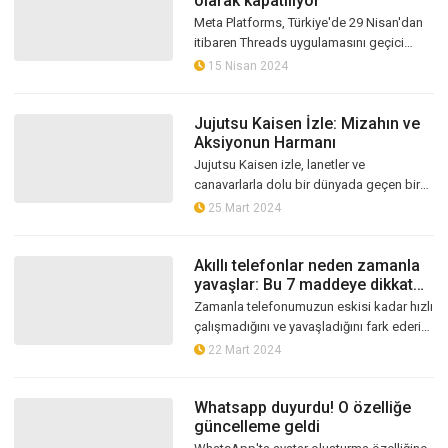
olarak kapatılıyor
Meta Platforms, Türkiye'de 29 Nisan'dan
itibaren Threads uygulamasını geçici
olarak kapatacağını duyurdu
15 Nisan 2024
Jujutsu Kaisen İzle: Mizahın ve
Aksiyonun Harmanı
Jujutsu Kaisen izle, lanetler ve
canavarlarla dolu bir dünyada geçen bir
anime serisi olmasına rağmen, içerdiği
25 Mart 2024
mizahi unsurlarla izleyicileri güldürm...
Akıllı telefonlar neden zamanla
yavaşlar: Bu 7 maddeye dikkat
edin!
Zamanla telefonumuzun eskisi kadar hızlı
çalışmadığını ve yavaşladığını fark ederiz
ve bu durum can sıkıcı olabilir. Peki
22 Mart 2024
telefonlar neden zamanla yav...
Whatsapp duyurdu! O özelliğe
güncelleme geldi