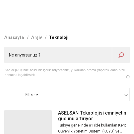
Anasayfa
/
Arşiv
/
Teknoloji
Site arşivi içinde belirli bir içerik arıyorsanız, yukarıdan arama yaparak daha hızlı
sonuca ulaşabilirsiniz
ASELSAN Teknolojisi emniyetin
gücünü artırıyor
Türkiye genelinde 81 ilde kullanılan Kent
Güvenlik Yönetim Sistemi (KGYS) ve