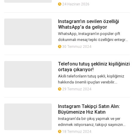
yapay zekâ destekli güvenlik teknolojileri,
24 Haziran 2026
Kocaeli’de emniyet birimlerin...
Instagram'ın sevilen özelliği
WhatsApp'a da geliyor
WhatsApp, Instagram'ın popüler çift
dokunmalı mesaj tepki özelliğini entegre
ediyor. Bu yeni özellikle kullanıcılar,
30 Temmuz 2024
sohbetlerde hızlı tepki vererek z...
Telefonu tutuş şekliniz kişiliğinizi
ortaya çıkarıyor!
Akıllı telefonların tutuş şekli, kişiliğimiz
hakkında önemli ipuçları verebilir.
Uzmanlar, tek elle tutmanın özgüven, iki
29 Temmuz 2024
elle tutmanın ise dikkat ve...
Instagram Takipçi Satın Alın:
Büyümenize Hız Katın
Instagram’da bir çıkış yapmak ve yer
edinmek istiyorsanız, takipçi sayınızın
fazla olması gerektiğini biliyorsunuzdur.
18 Temmuz 2024