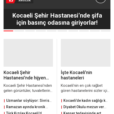
SAĞLIK
Kocaeli Şehir Hastanesi’nde şifa
için basınç odasına giriyorlar!
Kocaeli Şehir
İşte Kocaeli'nin
Hastanesi'nde hijyen
hastaneleri
skandalı!
Kocaeli Şehir Hastanesi'nden
Kocaeli'nin en çok rağbet
gelen görüntüler, tuvaletlerin
gören hastanelerini sizler için
ve yerlerin idrar ve kullanılmış
derledik
peçetelerle dolu olduğu,
Uzmanlar söylüyor: Sivrisinek ısırığına sakın bunları kullanmayın
Kocaeli’de kadın sağlığı konuşuldu
hijyen kurallarının ihmal
Ramazan ayında kronik hastalığı bulunanlara tavsiyeler
Diyabet Okulu mezun vermeye devam ediyor
edildiği bir durumu ortaya
Türk Kızılay Kocaeli'den Anıtpark'ta yeni Kan Bağış Noktası
Kanser tedavisinde artık Atakent Cihan Hastanesi de var