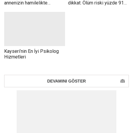
annenizin hamilelikte
dikkat: Ölüm riski yüzde 91
yediğiyle bağlantılı çıktı
daha yüksek
Kayseri’nin En İyi Psikolog
Hizmetleri
DEVAMINI
GÖSTER