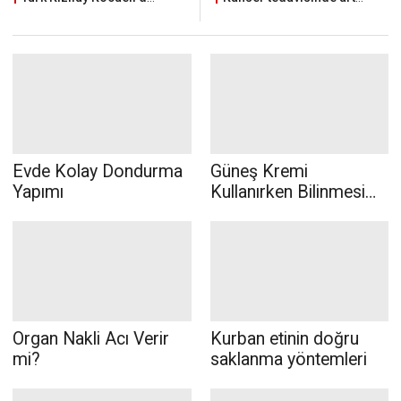
koyuyor. Henüz 4 Nisan
2023'te hasta kabulüne
başlayan hastanenin temizlik
işlerini yürüten ISS Tesis
Yönetim Hizmetleri A.Ş.'nin
durumu alarm veriyor.
Evde Kolay Dondurma
Güneş Kremi
Yapımı
Kullanırken Bilinmesi
Gerekenler
Organ Nakli Acı Verir
Kurban etinin doğru
mi?
saklanma yöntemleri