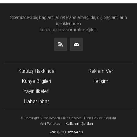
Sitemizdeki dış bağlantılar referans amaçlıdır, dış bağlantıların
içeriklerinden
kuruluşumuz
sorumlu değildir.
Kuruluş Hakkında
Reklam Ver
Künye Bilgileri
İletişim
Yayın İlkeleri
Haber İhbar
©
Copyright
2026 Kocaeli Fikir Gazetesi Tüm Hakları Saklıdır
Veri Politikası
Kullanım Şartları
(
)
+90
533
722 54 17