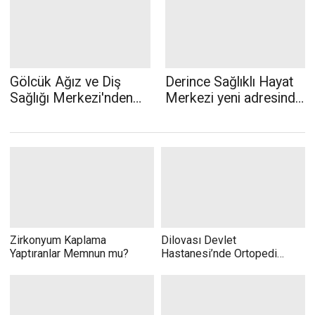
Gölcük Ağız ve Diş
Derince Sağlıklı Hayat
Sağlığı Merkezi'nden
Merkezi yeni adresinde
Örnek Proje
hizmet vermeye başladı
Zirkonyum Kaplama
Dilovası Devlet
Yaptıranlar Memnun mu?
Hastanesi’nde Ortopedi
alanında ilk ameliyat
başarıyla gerçekleşti