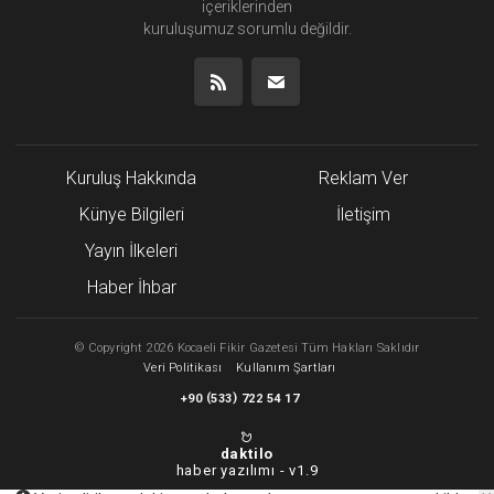
içeriklerinden
kuruluşumuz
sorumlu değildir.
Kuruluş Hakkında
Reklam Ver
Künye Bilgileri
İletişim
Yayın İlkeleri
Haber İhbar
©
Copyright
2026 Kocaeli Fikir Gazetesi Tüm Hakları Saklıdır
Veri Politikası
Kullanım Şartları
(
)
+90
533
722 54 17
daktilo
haber yazılımı -
v1.9