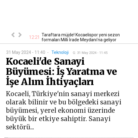
nbaş için kritik
Taraftara müjde! Kocaelispor yeni sezon
12:21
12
formaları Milli İrade Meydanı’na geliyor
31 May 2024 - 11:40
-
Teknoloji
G
:
31 May 2024 - 11:45
Kocaeli'de Sanayi
Büyümesi: İş Yaratma ve
İşe Alım İhtiyaçları
Kocaeli, Türkiye'nin sanayi merkezi
olarak bilinir ve bu bölgedeki sanayi
büyümesi, yerel ekonomi üzerinde
büyük bir etkiye sahiptir. Sanayi
sektörü...