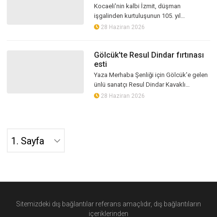
gururla
Kocaeli'nin kalbi İzmit, düşman
işgalinden kurtuluşunun 105. yıl
dönümünü büyük bir gurur ve coşkuyla
28 Haziran 2026
kutluyor. Bundan tam 105 yıl önce, 28
Haziran 19...
Gölcük'te Resul Dindar fırtınası
esti
Yaza Merhaba Şenliği için Gölcük'e gelen
ünlü sanatçı Resul Dindar Kavaklı
Sahili'nde dinleyicilerini mest etti.
28 Haziran 2026
Karadeniz şarkılarını eşsiz sesiyle s...
Sitemizdeki dış bağlantılar referans amaçlıdır, dış bağlantıların
içeriklerinden