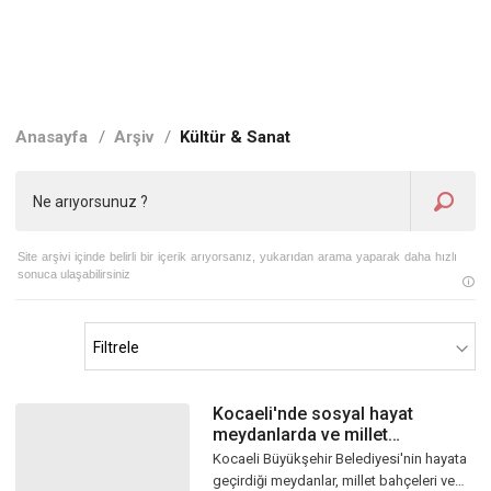
Anasayfa
/
Arşiv
/
Kültür & Sanat
Site arşivi içinde belirli bir içerik arıyorsanız, yukarıdan arama yaparak daha hızlı
sonuca ulaşabilirsiniz
Kocaeli'nde sosyal hayat
meydanlarda ve millet
bahçelerinde canlanıyor
Kocaeli Büyükşehir Belediyesi'nin hayata
geçirdiği meydanlar, millet bahçeleri ve