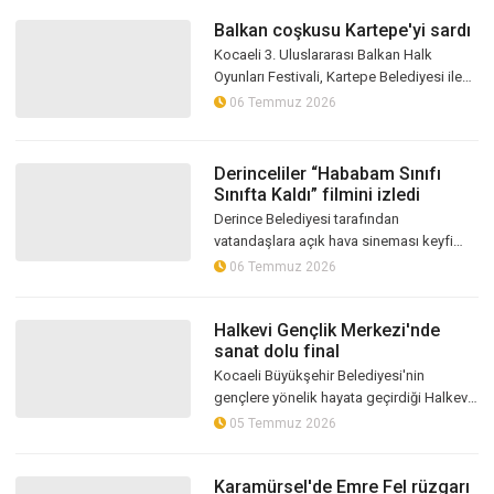
Balkan coşkusu Kartepe'yi sardı
Kocaeli 3. Uluslararası Balkan Halk
Oyunları Festivali, Kartepe Belediyesi ile
Balkan Türkleri derneklerinin iş birliğinde
06 Temmuz 2026
düzenlenen coşkulu kortej y...
Derinceliler “Hababam Sınıfı
Sınıfta Kaldı” filmini izledi
Derince Belediyesi tarafından
vatandaşlara açık hava sineması keyfi
yaşatılmaya devam ediyor. Mısır ikramının
06 Temmuz 2026
da yapıldığı programda sinema tarihinin...
Halkevi Gençlik Merkezi'nde
sanat dolu final
Kocaeli Büyükşehir Belediyesi'nin
gençlere yönelik hayata geçirdiği Halkevi
Gençlik Merkezi, bir eğitim dönemini daha
05 Temmuz 2026
sanatla noktaladı. Yıl boyunca h...
Karamürsel'de Emre Fel rüzgarı