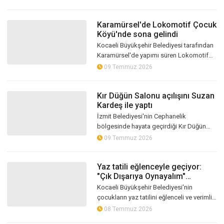
gerçekleştirildi. Çocuklar oyun ve at...
Karamürsel'de Lokomotif Çocuk
Köyü'nde sona gelindi
Kocaeli Büyükşehir Belediyesi tarafından
Karamürsel'de yapımı süren Lokomotif
Çocuk Köyü'nde çalışmalar hızla devam
09 Temmuz 2026
ediyor. Çocukların hem eğlenip hem...
Kır Düğün Salonu açılışını Suzan
Kardeş ile yaptı
İzmit Belediyesi'nin Cephanelik
bölgesinde hayata geçirdiği Kır Düğün
Salonu ve Sosyal Yaşam Alanı
09 Temmuz 2026
düzenlenen törenle kapılarını açtı. Açılışa
yoğun k...
Yaz tatili eğlenceyle geçiyor:
"Çık Dışarıya Oynayalım"
coşkusu sürüyor
Kocaeli Büyükşehir Belediyesi'nin
çocukların yaz tatilini eğlenceli ve verimli
geçirmesi amacıyla düzenlediği "Çık
08 Temmuz 2026
Dışarıya Oynayalım" etkinlikleri, b...