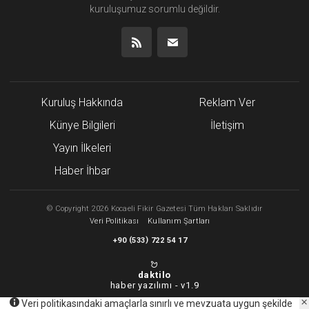
kuruluşumuz
sorumlu değildir.
Kuruluş Hakkında
Reklam Ver
Künye Bilgileri
İletişim
Yayın İlkeleri
Haber İhbar
©
Copyright
2026 Kocaeli Fikir Gazetesi Tüm Hakları Saklıdır
Veri Politikası
Kullanım Şartları
(
)
+90
533
722 54 17
daktilo
haber yazılımı -
v1.9
Veri politikasındaki amaçlarla sınırlı ve mevzuata uygun şekilde