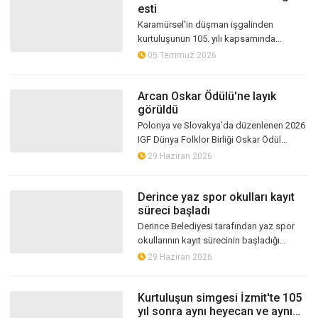
esti
Karamürsel'in düşman işgalinden
kurtuluşunun 105. yılı kapsamında
düzenlenen 4 Temmuz Kurtuluş Haftası
05 Temmuz 2026
Sanat, Kültür ve Tanıtım Festivali,
Kordon'da g...
Arcan Oskar Ödülü'ne layık
görüldü
Polonya ve Slovakya’da düzenlenen 2026
IGF Dünya Folklor Birliği Oskar Ödül
Töreni’nde Türkiye adına, Cumhuriyet Halk
29 Haziran 2026
Partisi(CHP) İl Başkanı Erdem Ar...
Derince yaz spor okulları kayıt
süreci başladı
Derince Belediyesi tarafından yaz spor
okullarının kayıt sürecinin başladığı
açıklandı. Öğrenciler 10 farklı branşta ,
29 Haziran 2026
kurslara ücretsiz olarak müraca...
Kurtuluşun simgesi İzmit'te 105
yıl sonra aynı heyecan ve aynı