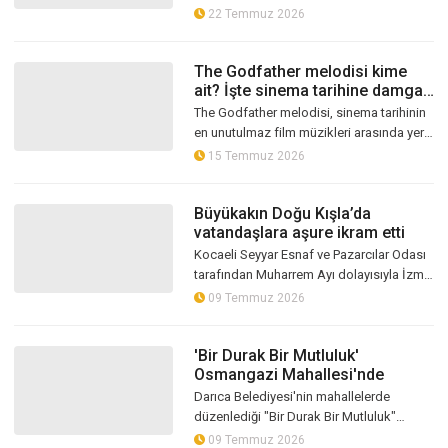
yaşam alanları, düzenlenen etkinlikler ve
22 Temmuz 2026
sunduğu sosyal imkanlarla...
The Godfather melodisi kime
ait? İşte sinema tarihine damga
vuran efsane müziğin hikayesi
The Godfather melodisi, sinema tarihinin
en unutulmaz film müzikleri arasında yer
alıyor. Nino Rota'nın imzasını taşıyan eser,
15 Temmuz 2026
duygusal yapısı ve etki...
Büyükakın Doğu Kışla’da
vatandaşlara aşure ikram etti
Kocaeli Seyyar Esnaf ve Pazarcılar Odası
tarafından Muharrem Ayı dolayısıyla İzmit
Doğu Kışla Kapalı Pazar Alanı'nda
09 Temmuz 2026
geleneksel aşure dağıtım programı...
'Bir Durak Bir Mutluluk'
Osmangazi Mahallesi'nde
Darıca Belediyesi'nin mahallelerde
düzenlediği "Bir Durak Bir Mutluluk"
etkinliği bu kez Osmangazi Mahallesi'nde
09 Temmuz 2026