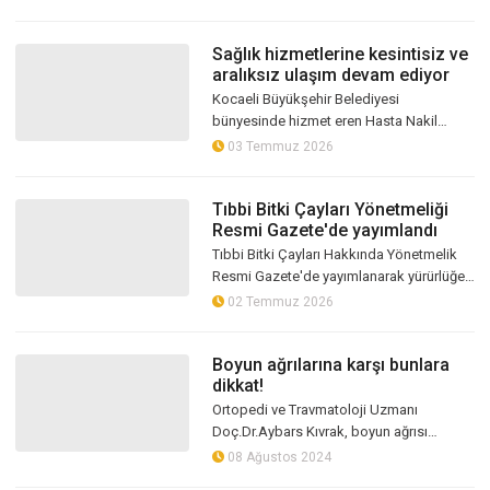
gerçekleştirilirken, vatandaşl...
Sağlık hizmetlerine kesintisiz ve
aralıksız ulaşım devam ediyor
Kocaeli Büyükşehir Belediyesi
bünyesinde hizmet eren Hasta Nakil
Ambulansı Kocaeli'de yatalak veya
03 Temmuz 2026
yürüyemeyecek durumda olan
vatandaşlara hizmet verm...
Tıbbi Bitki Çayları Yönetmeliği
Resmi Gazete'de yayımlandı
Tıbbi Bitki Çayları Hakkında Yönetmelik
Resmi Gazete'de yayımlanarak yürürlüğe
girdi. Düzenlemeyle tıbbi bitki çaylarının
02 Temmuz 2026
üretimi, ruhsatlandırılması...
Boyun ağrılarına karşı bunlara
dikkat!
Ortopedi ve Travmatoloji Uzmanı
Doç.Dr.Aybars Kıvrak, boyun ağrısı
yaşayanlar için önemli bilgiler verdi
08 Ağustos 2024