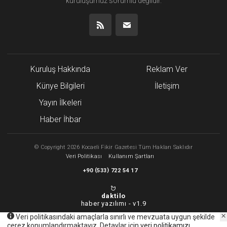
kuruluşumuz
sorumlu değildir.
Kuruluş Hakkında
Reklam Ver
Künye Bilgileri
İletişim
Yayın İlkeleri
Haber İhbar
©
Copyright
2026 Kocaeli Fikir Gazetesi Tüm Hakları Saklıdır
Veri Politikası
Kullanım Şartları
(
)
+90
533
722 54 17
daktilo
haber yazılımı -
v1.9
Veri politikasındaki amaçlarla sınırlı ve mevzuata uygun şekilde
çerez konumlandırmaktayız. Detaylar için
veri politikamızı