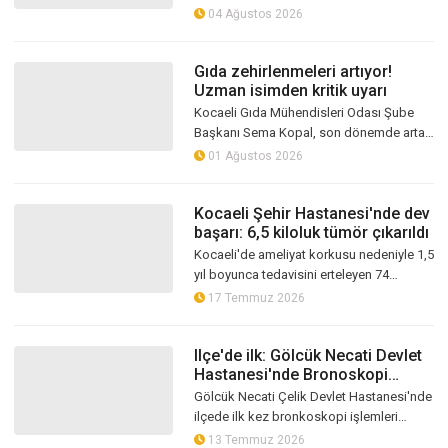
oksijen ünitesinde; diyabetik ayak
04 Ağustos 2026
yaraları, enfeksiyonlar, kemik ödemi ve...
Gıda zehirlenmeleri artıyor!
Uzman isimden kritik uyarı
Kocaeli Gıda Mühendisleri Odası Şube
Başkanı Sema Kopal, son dönemde artan
gıda zehirlenmelerine ilişkin önemli
01 Ağustos 2026
uyarılarda bulundu. Kopal, denetimleri...
Kocaeli Şehir Hastanesi'nde dev
başarı: 6,5 kiloluk tümör çıkarıldı
Kocaeli'de ameliyat korkusu nedeniyle 1,5
yıl boyunca tedavisini erteleyen 74
yaşındaki hastanın karın boşluğunu
17 Temmuz 2026
tamamen kaplayan 6,5 kilogram ağırlı...
llçe'de ilk: Gölcük Necati Devlet
Hastanesi'nde Bronoskopi
işlemleri başladı
Gölcük Necati Çelik Devlet Hastanesi'nde
ilçede ilk kez bronkoskopi işlemleri
uygulanmaya başlandı. İlk işlem başarıyla
13 Temmuz 2026