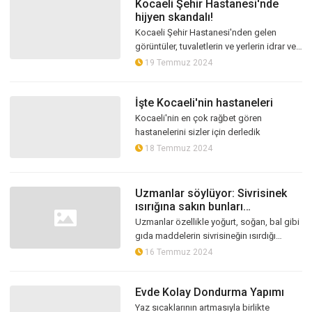
Kocaeli Şehir Hastanesi'nde
hijyen skandalı!
Kocaeli Şehir Hastanesi'nden gelen
görüntüler, tuvaletlerin ve yerlerin idrar ve
kullanılmış peçetelerle dolu olduğu, hijyen
19 Temmuz 2024
kurallarının ihmal edildi...
İşte Kocaeli'nin hastaneleri
Kocaeli'nin en çok rağbet gören
hastanelerini sizler için derledik
18 Temmuz 2024
Uzmanlar söylüyor: Sivrisinek
ısırığına sakın bunları
kullanmayın
Uzmanlar özellikle yoğurt, soğan, bal gibi
gıda maddelerin sivrisineğin ısırdığı
bölgeye uygulanmasının büyük risk
16 Temmuz 2024
taşıdığını,bu maddelere karşı kişi...
Evde Kolay Dondurma Yapımı
Yaz sıcaklarının artmasıyla birlikte