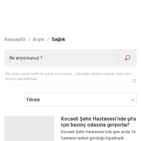
Anasayfa
/
Arşiv
/
Sağlık
Site arşivi içinde belirli bir içerik arıyorsanız, yukarıdan arama yaparak daha hızlı
sonuca ulaşabilirsiniz
Kocaeli Şehir Hastanesi’nde şifa
için basınç odasına giriyorlar!
Kocaeli Şehir Hastanesi'nde aynı anda 14
hastanın tedavi gördüğü hiperbarik