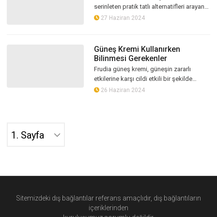
serinleten pratik tatlı alternatifleri arayan
herkes için evde kolay dondurma yapımı
27 Haziran 2024
oldukça ilgi çekici bir seçe...
Güneş Kremi Kullanırken
Bilinmesi Gerekenler
Frudia güneş kremi, güneşin zararlı
etkilerine karşı cildi etkili bir şekilde
koruyan ve aynı zamanda cilde bakım
26 Haziran 2024
sağlayan bir üründür. Frudia, doğal...
Sitemizdeki dış bağlantılar referans amaçlıdır, dış bağlantıların
içeriklerinden