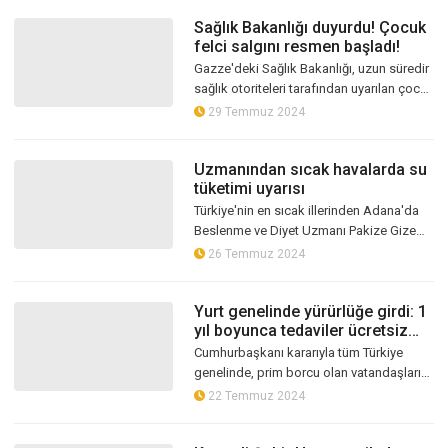
Sağlık Bakanlığı duyurdu! Çocuk
felci salgını resmen başladı!
Gazze'deki Sağlık Bakanlığı, uzun süredir
sağlık otoriteleri tarafından uyarılan çocuk
felci salgının resmen başladığını duyurdu.
29 Temmuz 2024
Uzmanından sıcak havalarda su
tüketimi uyarısı
Türkiye'nin en sıcak illerinden Adana'da
Beslenme ve Diyet Uzmanı Pakize Gizem
Akgül, hiçbir sıvının suyun yerini
26 Temmuz 2024
tutmadığını söyleyerek, "Çok fazla t...
Yurt genelinde yürürlüğe girdi: 1
yıl boyunca tedaviler ücretsiz
oldu
Cumhurbaşkanı kararıyla tüm Türkiye
genelinde, prim borcu olan vatandaşların
da devlet hastaneleri ve devlet
22 Temmuz 2024
üniversitesi hastanelerinde ücretsiz sağl...