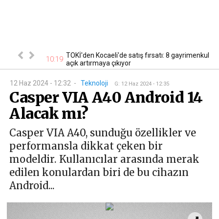
cak! Başvurular
TOKİ'den Kocaeli'de satış fırsatı: 8 gayrimenkul
10:19
10
açık artırmaya çıkıyor
12 Haz 2024 - 12:32
-
Teknoloji
G
:
12 Haz 2024 - 12:35
Casper VIA A40 Android 14
Alacak mı?
Casper VIA A40, sunduğu özellikler ve
performansla dikkat çeken bir
modeldir. Kullanıcılar arasında merak
edilen konulardan biri de bu cihazın
Android...