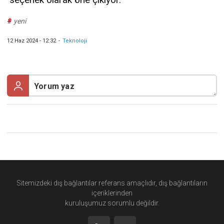
#
yeni
12 Haz 2024 - 12:32
-
Teknoloji
Sitemizdeki dış bağlantılar referans amaçlıdır, dış bağlantıların
içeriklerinden
kuruluşumuz
sorumlu değildir.