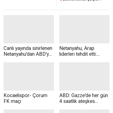
af kapsamına giremeyecek.
Canlı yayında sinirlenen
Netanyahu, Arap
Netanyahu'dan ABD'ye
liderleri tehdit etti:
gözdağı: Sıra size
İktidarınızı korumak
geliyor
istiyorsanız sesinizi
kesin
Kocaelispor- Çorum
ABD: Gazze'de her gün
FK maçı
4 saatlik ateşkes
olacak