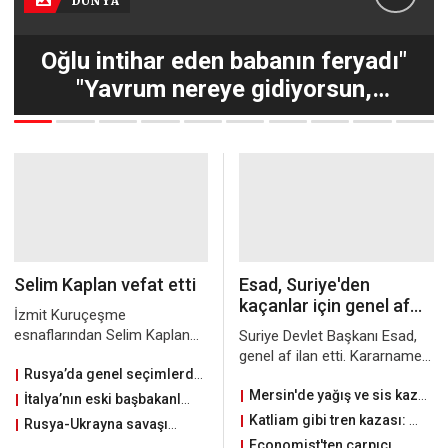
DÜNYA
Oğlu intihar eden babanın feryadı"
"Yavrum nereye gidiyorsun,
kalksana"
Selim Kaplan vefat etti
Esad, Suriye'den
kaçanlar için genel af
İzmit Kuruçeşme
ilan etti! Tek kriteri var
esnaflarından Selim Kaplan
Suriye Devlet Başkanı Esad,
vefat etti
genel af ilan etti. Kararname
Rusya’da genel seçimlerde Ukrayna’nın 4 bölgesi de yer alacak
ile savaş nedeniyle ülkeyi terk
edenlerin dönüşü
Mersin'de yağış ve sis kaza getirdi: Otobüs şarampole uçtu
İtalya’nın eski başbakanlarından Berlusconi yaşamını yitirdi
kolaylaşacak. Ancak iç
Katliam gibi tren kazası: 50 ölü, 350 yaralı
Rusya-Ukrayna savaşında bir ilk: Rus askerler Rus askerleri yakaladı
savaşta eline silah alanlar bu
Economist'ten çarpıcı itiraf: Dünya Erdoğan'ın zaferini konuşuyor 'Tar...