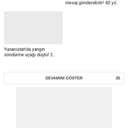
mesaj gönderebilir! 40 yıl
önce uzaya gönderilen radyo
sinyallerine cevap bekleniyor
Yunanistan'da yangın
söndürme uçağı düştü! 2
pilot hayatını kaybetti
DEVAMINI
GÖSTER