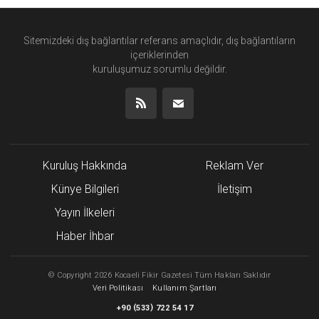
Sitemizdeki dış bağlantılar referans amaçlıdır, dış bağlantıların
içeriklerinden
kuruluşumuz
sorumlu değildir.
Kuruluş Hakkında
Reklam Ver
Künye Bilgileri
İletişim
Yayın İlkeleri
Haber İhbar
©
Copyright
2026 Kocaeli Fikir Gazetesi Tüm Hakları Saklıdır
Veri Politikası
Kullanım Şartları
(
)
+90
533
722 54 17