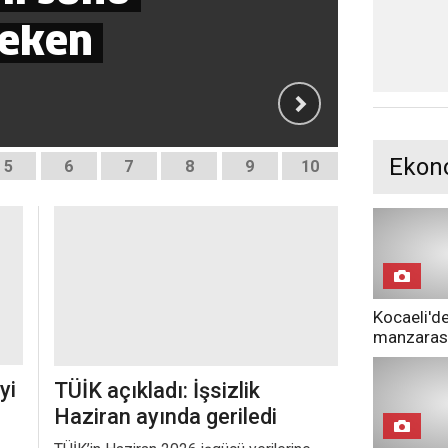
çeken 
aylı
öde
Ekon
5
6
7
8
9
10
Kocaeli'de
manzarası
yi
TÜİK açıkladı: İşsizlik
Haziran ayında geriledi