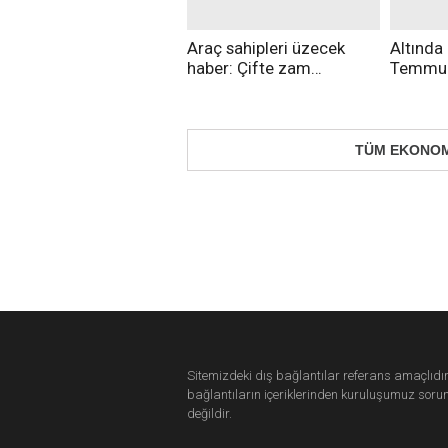
Araç sahipleri üzecek
Altında
haber: Çifte zam
Temmuz
bekleniyor
fiyatlar
TÜM EKONOM
Sitemizdeki dış bağlantılar referans amaçlıdır
bağlantıların içeriklerinden
kuruluşumuz
soru
değildir.