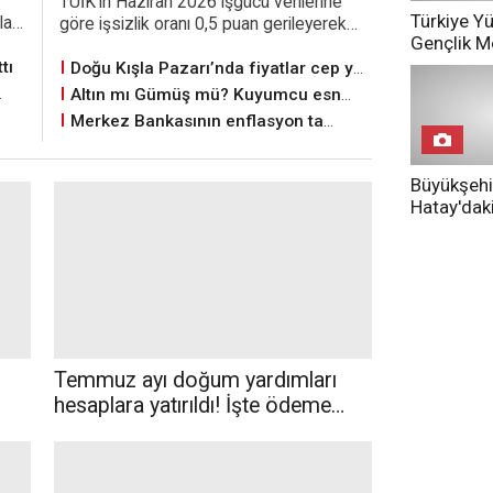
TÜİK’in Haziran 2026 işgücü verilerine
Türkiye Yü
la
göre işsizlik oranı 0,5 puan gerileyerek
Gençlik M
şık
yüzde 7,6’ya indi. İşsiz sayısı azalırken
kapılarını 
.
istihdam edilenlerin sayısı 32 milyon 733
tı
Doğu Kışla Pazarı’nda fiyatlar cep yakıyor
açacak
bine yükseldi
Altın mı Gümüş mü? Kuyumcu esnafı yanıtladı
Merkez Bankasının enflasyon tahmini
Büyükşehi
Hatay'daki
görüntüle
Temmuz ayı doğum yardımları
hesaplara yatırıldı! İşte ödeme
miktarları