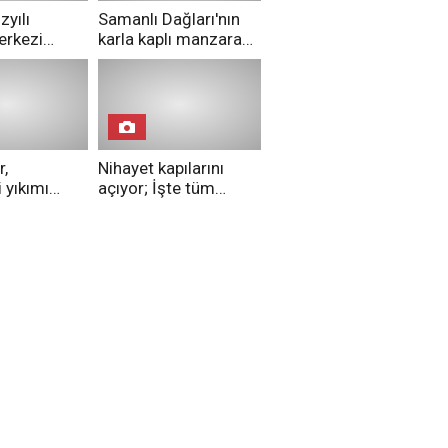
zyılı
Samanlı Dağları'nın
erkezi
karla kaplı manzarası
bu etkinlikle
mest etti
r,
Nihayet kapılarını
 yıkımı
açıyor; İşte tüm
di
ayrıntılarıyla Kocaeli
Şehir Hastanesi