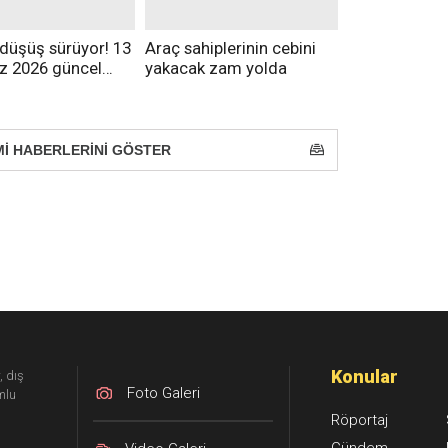
 düşüş sürüyor! 13
Araç sahiplerinin cebini
 2026 güncel
yakacak zam yolda
 açıklandı
İ HABERLERİNİ
GÖSTER
Konular
, dış
Foto Galeri
mlu
Röportaj