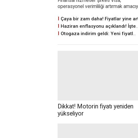
Finansal hizmetler şirketi Visa,
operasyonel verimliliği artırmak amacıy
iş gücünü yüzde 7 azaltmayı yani yakla
2 bin 600 kişiyi işten çıkarmayı planlıyor
Çaya bir zam daha! Fiyatlar yine art
Haziran enflasyonu açıklandı! İşte yeni rakamlar
Otogaza indirim geldi: Yeni fiyatlar pompalara yansıdı
Dikkat! Motorin fiyatı yeniden
yükseliyor