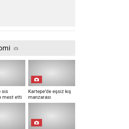
klarına zamlı 
me başladı
omi
 sis
Kartepe'de eşsiz kış
 mest etti
manzarası