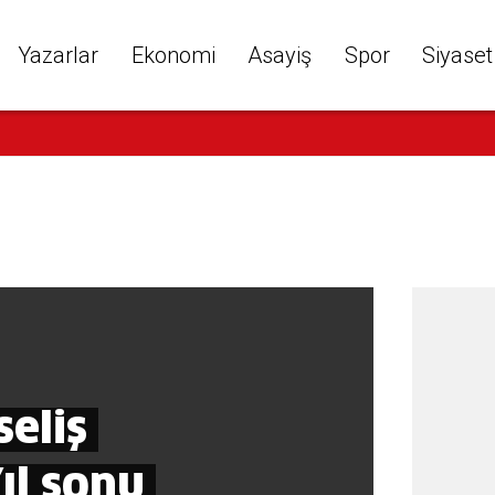
Yazarlar
Ekonomi
Asayiş
Spor
Siyaset
eliş 
EKONOMİ
ıl sonu 
Yaşl