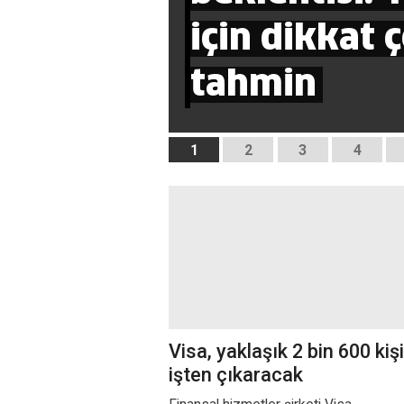
için dikkat 
tahmin
1
2
3
4
Visa, yaklaşık 2 bin 600 kişi
işten çıkaracak