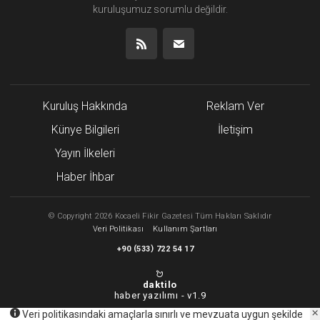
kuruluşumuz
sorumlu değildir.
Kuruluş Hakkında
Reklam Ver
Künye Bilgileri
İletişim
Yayın İlkeleri
Haber İhbar
©
Copyright
2026 Kocaeli Fikir Gazetesi Tüm Hakları Saklıdır
Veri Politikası
Kullanım Şartları
(
)
+90
533
722 54 17
daktilo
haber yazılımı -
v1.9
Veri politikasındaki amaçlarla sınırlı ve mevzuata uygun şekilde