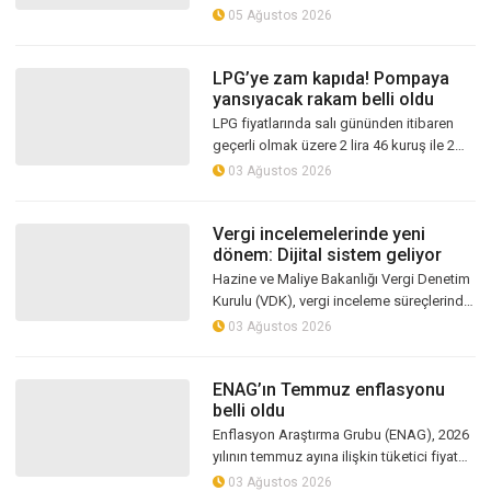
katsayısındaki yeni düzenleme
05 Ağustos 2026
sonrasında yaşlı ve engelli aylıklarını hak
sahipleri...
LPG’ye zam kapıda! Pompaya
yansıyacak rakam belli oldu
LPG fiyatlarında salı gününden itibaren
geçerli olmak üzere 2 lira 46 kuruş ile 2
lira 51 kuruş arasında zam bekleniyor.
03 Ağustos 2026
Artışın pompaya yansımasıyla...
Vergi incelemelerinde yeni
dönem: Dijital sistem geliyor
Hazine ve Maliye Bakanlığı Vergi Denetim
Kurulu (VDK), vergi inceleme süreçlerinde
dijitalleşmeyi artıracak yeni uygulamayı
03 Ağustos 2026
devreye almaya hazırlanıyo...
ENAG’ın Temmuz enflasyonu
belli oldu
Enflasyon Araştırma Grubu (ENAG), 2026
yılının temmuz ayına ilişkin tüketici fiyat
endeksi sonuçlarını kamuoyuyla paylaştı.
03 Ağustos 2026