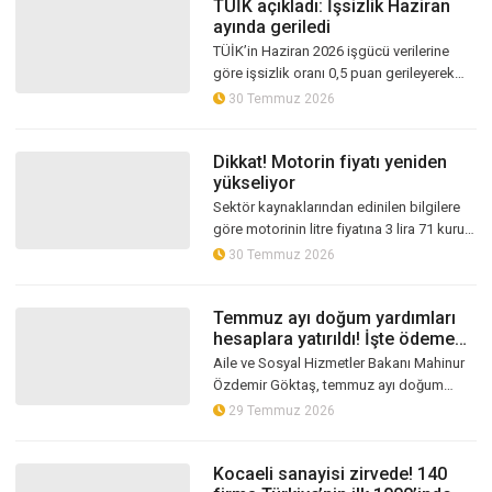
TÜİK açıkladı: İşsizlik Haziran
ayında geriledi
TÜİK’in Haziran 2026 işgücü verilerine
göre işsizlik oranı 0,5 puan gerileyerek
yüzde 7,6’ya indi. İşsiz sayısı azalırken
30 Temmuz 2026
istihdam edilenlerin sayısı...
Dikkat! Motorin fiyatı yeniden
yükseliyor
Sektör kaynaklarından edinilen bilgilere
göre motorinin litre fiyatına 3 lira 71 kuruş
zam yapılması bekleniyor. Artışın 31
30 Temmuz 2026
Temmuz Cuma günü gece yarı...
Temmuz ayı doğum yardımları
hesaplara yatırıldı! İşte ödeme
miktarları
Aile ve Sosyal Hizmetler Bakanı Mahinur
Özdemir Göktaş, temmuz ayı doğum
yardımı ödemelerinin bugün itibarıyla
29 Temmuz 2026
annelerin hesaplarına yatırıldığını bil...
Kocaeli sanayisi zirvede! 140