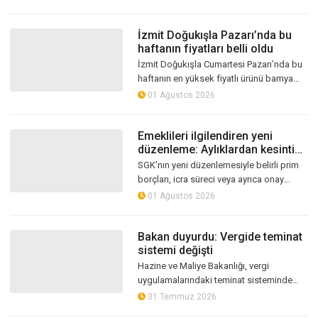
Verilere göre fiyatlarda a...
İzmit Doğukışla Pazarı’nda bu
haftanın fiyatları belli oldu
İzmit Doğukışla Cumartesi Pazarı’nda bu
haftanın en yüksek fiyatlı ürünü bamya
oldu. Kilogram fiyatı 300 TL’ye ulaşan
01 Ağustos 2026
bamyanın yarım kilosu ise 150 TL...
Emeklileri ilgilendiren yeni
düzenleme: Aylıklardan kesinti
yapılacak
SGK’nın yeni düzenlemesiyle belirli prim
borçları, icra süreci veya ayrıca onay
alınmasına gerek kalmadan emekli ve hak
01 Ağustos 2026
sahiplerinin aylıklarından tah...
Bakan duyurdu: Vergide teminat
sistemi değişti
Hazine ve Maliye Bakanlığı, vergi
uygulamalarındaki teminat sisteminde
değişikliğe gitti. Yeni düzenlemeyle
31 Temmuz 2026
şartları sağlayan uyumlu mükellefler