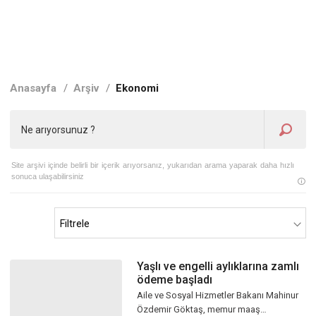
Anasayfa
/
Arşiv
/
Ekonomi
Site arşivi içinde belirli bir içerik arıyorsanız, yukarıdan arama yaparak daha hızlı
sonuca ulaşabilirsiniz
Yaşlı ve engelli aylıklarına zamlı
ödeme başladı
Aile ve Sosyal Hizmetler Bakanı Mahinur
Özdemir Göktaş, memur maaş