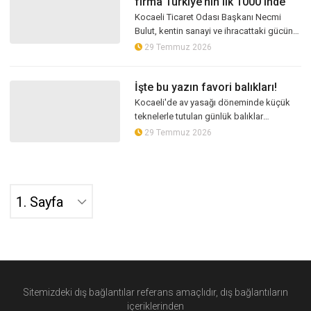
firma Türkiye’nin ilk 1000’inde
Kocaeli Ticaret Odası Başkanı Necmi
Bulut, kentin sanayi ve ihracattaki gücünü
ortaya koyan verileri paylaştı. Türkiye’nin
29 Temmuz 2026
ilk 1000 sanayi kuruluşu ar...
İşte bu yazın favori balıkları!
Kocaeli'de av yasağı döneminde küçük
teknelerle tutulan günlük balıklar
tezgahlardaki yerini korurken, yaz
29 Temmuz 2026
aylarının favorisi sardalya ile istavrit ol...
Sitemizdeki dış bağlantılar referans amaçlıdır, dış bağlantıların
içeriklerinden