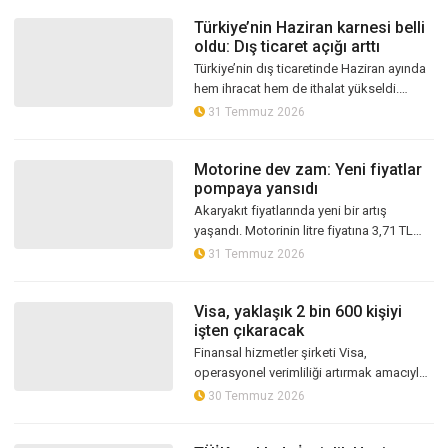
temin...
Türkiye’nin Haziran karnesi belli
oldu: Dış ticaret açığı arttı
Türkiye’nin dış ticaretinde Haziran ayında
hem ihracat hem de ithalat yükseldi.
TÜİK’in açıkladığı geçici verilere göre,
31 Temmuz 2026
Haziran 2026’da ihracat geçen...
Motorine dev zam: Yeni fiyatlar
pompaya yansıdı
Akaryakıt fiyatlarında yeni bir artış
yaşandı. Motorinin litre fiyatına 3,71 TL
zam yapılırken, zamlı fiyatlar 31 Temmuz
31 Temmuz 2026
itibarıyla pompaya yansıdı
Visa, yaklaşık 2 bin 600 kişiyi
işten çıkaracak
Finansal hizmetler şirketi Visa,
operasyonel verimliliği artırmak amacıyla
iş gücünü yüzde 7 azaltmayı yani yaklaşık
30 Temmuz 2026
2 bin 600 kişiyi işten çıkarmayı...