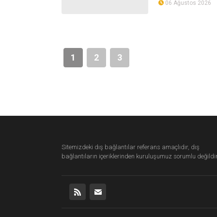
06 Ağustos 2026
1
2
3
Sitemizdeki dış bağlantılar referans amaçlıdır, dış
bağlantıların içeriklerinden
kuruluşumuz
sorumlu değildir