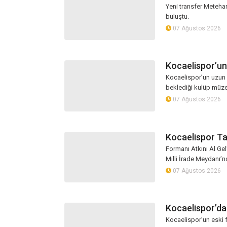
Yeni transfer Metehan 
buluştu.
07 Ağustos 2026
Kocaelispor’un 
Kocaelispor’un uzun 
beklediği kulüp müzesi 
07 Ağustos 2026
Kocaelispor Ta
Formanı Atkını Al Ge
Milli İrade Meydanı’nd
07 Ağustos 2026
Kocaelispor’da
Kocaelispor’un eski