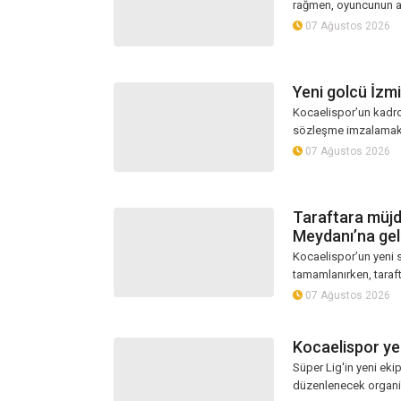
rağmen, oyuncunun a
07 Ağustos 2026
Yeni golcü İzmi
Kocaelispor’un kadro
sözleşme imzalamak ü
07 Ağustos 2026
Taraftara müjde
Meydanı’na gel
Kocaelispor’un yeni s
tamamlanırken, taraft
07 Ağustos 2026
Kocaelispor ye
Süper Lig'in yeni eki
düzenlenecek organiz