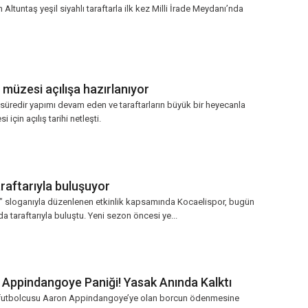
Altuntaş yeşil siyahlı taraftarla ilk kez Milli İrade Meydanı’nda
müzesi açılışa hazırlanıyor
süredir yapımı devam eden ve taraftarların büyük bir heyecanla
için açılış tarihi netleşti.
raftarıyla buluşuyor
l” sloganıyla düzenlenen etkinlik kapsamında Kocaelispor, bugün
a taraftarıyla buluştu. Yeni sezon öncesi ye...
 Appindangoye Paniği! Yasak Anında Kalktı
 futbolcusu Aaron Appindangoye’ye olan borcun ödenmesine