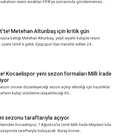
vukatının resmi evrakları FIFA’ya zamanında göndermemes...
t’te! Metehan Altunbaş için kritik gün
suna kattığı Metehan Altunbaş, yeşil-siyahlı kulüple resmi
zere İzmit’e geldi. Eyüpspor’dan transfer edilen 24...
! Kocaelispor yeni sezon formaları Milli İrade
iyor
ezon öncesi düzenleyeceği sezon açılışı etkinliği için hazırlıklar
arların kulüp ürünlerine ulaşabileceği KS...
ni sezonu taraftarıyla açıyor
plerinden Kocaelispor, 7 Ağustos'ta İzmit Milli İrade Meydanı'nda
asyonda taraftarıyla buluşacak. Buray konse...