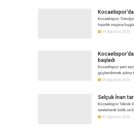
Kocaelispor’da
Kocaelispor, Trendy
hazırlık maçına bugün 
09 Ağustos 2026
Kocaelispor’da
başladı
Kocaelispor yeni sez
güçlendirmek adına tak
09 Ağustos 2026
Selçuk İnan tar
Kocaelispor Teknik Di
seslenerek birlik ve b
07 Ağustos 2026