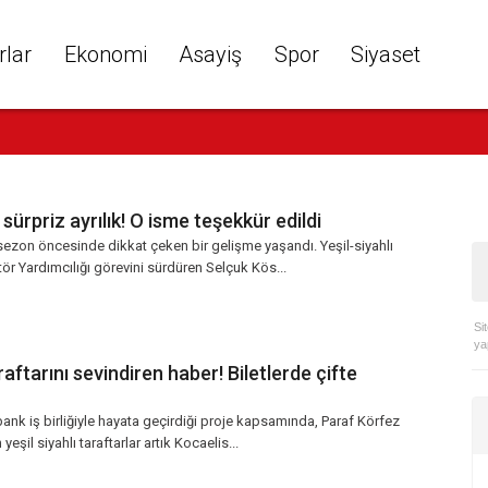
rlar
Ekonomi
Asayiş
Spor
Siyaset
sürpriz ayrılık! O isme teşekkür edildi
sezon öncesinde dikkat çeken bir gelişme yaşandı. Yeşil-siyahlı
tör Yardımcılığı görevini sürdüren Selçuk Kös...
Si
ya
aftarını sevindiren haber! Biletlerde çifte
nk iş birliğiyle hayata geçirdiği proje kapsamında, Paraf Körfez
 yeşil siyahlı taraftarlar artık Kocaelis...