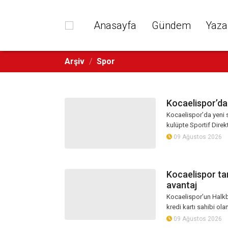
Anasayfa
Gündem
Yaza
Arşiv
/
Spor
Kocaelispor’da 
Kocaelispor’da yeni 
kulüpte Sportif Direk
09 Ağustos 2026
Kocaelispor tar
avantaj
Kocaelispor’un Halkba
kredi kartı sahibi olan
09 Ağustos 2026