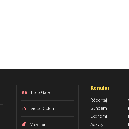
Konular
Foto Galeri
.
Röportaj
Gündem
Video Galeri
Ekonomi
Asayiş
Yazarlar