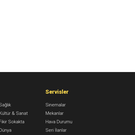
Servisler
Sağlık
Sinemalar
Kültür & Sanat
Mekanlar
Fikir Sokakta
Hava Durumu
Dünya
Seri İlanlar