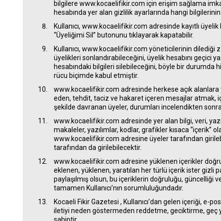
bilgilere www.kocaelifikir.com için erişim sağlama imka
hesabında yer alan gizlilik ayarlarında hangi bilgilerinin e
Kullanıcı, www.kocaelifikir.com adresinde kayıtlı üyelik 
“Üyeliğimi Sil” butonunu tıklayarak kapatabilir.
Kullanıcı, www.kocaelifikir.com yöneticilerinin diledi
üyelikleri sonlandırabileceğini, üyelik hesabını geçici ya
hesabındaki bilgileri silebileceğini, böyle bir durumda 
rücu biçimde kabul etmiştir.
www.kocaelifikir.com adresinde herkese açık alanlara y
eden, tehdit, taciz ve hakaret içeren mesajlar atmak, i
şekilde davranan üyeler, durumları incelendikten sonra ü
www.kocaelifikir.com adresinde yer alan bilgi, veri, yazı,
makaleler, yazılımlar, kodlar, grafikler kısaca “içerik” ol
www.kocaelifikir.com adresine üyeler tarafından girileb
tarafından da girilebilecektir.
www.kocaelifikir.com adresine yüklenen içerikler doğru 
eklenen, yüklenen, yaratılan her türlü içerik ister gizli p
paylaşılmış olsun, bu içeriklerin doğruluğu, güncelliği
tamamen Kullanıcı’nın sorumluluğundadır.
Kocaeli Fikir Gazetesi , Kullanıcı’dan gelen içeriği, e-p
iletiyi neden göstermeden reddetme, geciktirme, geç
sahiptir.