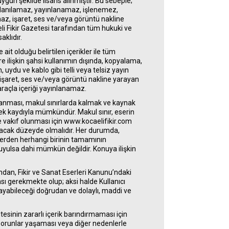
ygun şekilde lisans alınmıştır. Bu sebeple;
kullanılamaz, yayınlanamaz, işlenemez,
az, işaret, ses ve/veya görüntü nakline
li Fikir Gazetesi tarafından tüm hukuki ve
klıdır.
it olduğu belirtilen içerikler ile tüm
re ilişkin şahsi kullanımın dışında, kopyalama,
uydu ve kablo gibi telli veya telsiz yayın
l, işaret, ses ve/veya görüntü nakline yarayan
araçla içeriği yayınlanamaz.
ılanması, makul sınırlarda kalmak ve kaynak
rmek kaydıyla mümkündür. Makul sınır, eserin
iğe vakıf olunması için www.kocaelifikir.com
ayacak düzeyde olmalıdır. Her durumda,
klerden herhangi birinin tamamının
a uyulsa dahi mümkün değildir. Konuya ilişkin
ından, Fikir ve Sanat Eserleri Kanunu’ndaki
sı gerekmekte olup; aksi halde Kullanıcı
ğrayabileceği doğrudan ve dolaylı, maddi ve
tesinin zararlı içerik barındırmaması için
k sorunlar yaşaması veya diğer nedenlerle