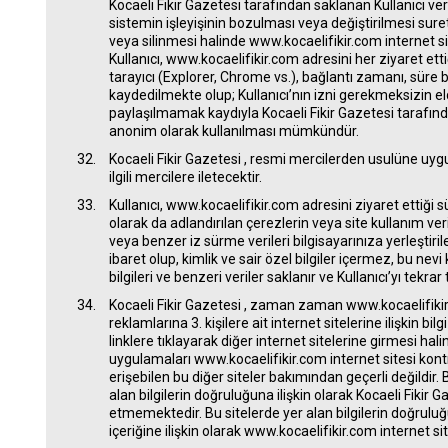
Kocaeli Fikir Gazetesi tarafından saklanan Kullanıcı veril
sistemin işleyişinin bozulması veya değiştirilmesi sureti
veya silinmesi halinde www.kocaelifikir.com internet 
Kullanıcı, www.kocaelifikir.com adresini her ziyaret ettiğ
tarayıcı (Explorer, Chrome vs.), bağlantı zamanı, süre bi
kaydedilmekte olup; Kullanıcı’nın izni gerekmeksizin elde 
paylaşılmamak kaydıyla Kocaeli Fikir Gazetesi tarafından k
anonim olarak kullanılması mümkündür.
Kocaeli Fikir Gazetesi , resmi mercilerden usulüne uygun
ilgili mercilere iletecektir.
Kullanıcı, www.kocaelifikir.com adresini ziyaret ettiği 
olarak da adlandırılan çerezlerin veya site kullanım ver
veya benzer iz sürme verileri bilgisayarınıza yerleştiril
ibaret olup, kimlik ve sair özel bilgiler içermez, bu ne
bilgileri ve benzeri veriler saklanır ve Kullanıcı’yı tekrar 
Kocaeli Fikir Gazetesi , zaman zaman www.kocaelifikir
reklamlarına 3. kişilere ait internet sitelerine ilişkin bilgi
linklere tıklayarak diğer internet sitelerine girmesi hal
uygulamaları www.kocaelifikir.com internet sitesi kont
erişebilen bu diğer siteler bakımından geçerli değildir. 
alan bilgilerin doğruluğuna ilişkin olarak Kocaeli Fikir 
etmemektedir. Bu sitelerde yer alan bilgilerin doğruluğuna
içeriğine ilişkin olarak www.kocaelifikir.com internet 