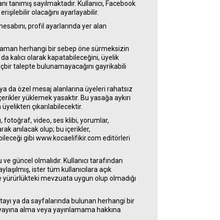
nı tanımış sayılmaktadır. Kullanıcı, Facebook
rişilebilir olacağını ayarlayabilir.
hesabını, profil ayarlarında yer alan
ği zaman herhangi bir sebep öne sürmeksizin
 da kalıcı olarak kapatabileceğini, üyelik
hiçbir talepte bulunamayacağını gayrikabili
a da özel mesaj alanlarına üyeleri rahatsız
çerikler yüklemek yasaktır. Bu yasağa aykırı
yelikten çıkarılabilecektir.
 fotoğraf, video, ses klibi, yorumlar,
arak anılacak olup; bu içerikler,
ileceği gibi www.kocaelifikir.com editörleri
ve güncel olmalıdır. Kullanıcı tarafından
aylaşılmış, ister tüm kullanıcılara açık
 ve yürürlükteki mevzuata uygun olup olmadığı
ostayı ya da sayfalarında bulunan herhangi bir
 yayına alma veya yayınlamama hakkına