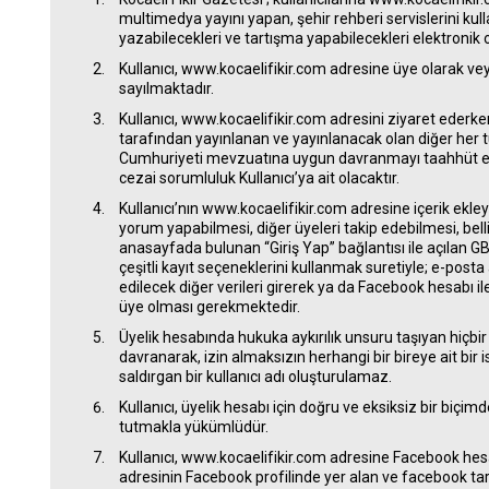
multimedya yayını yapan, şehir rehberi servislerini kull
yazabilecekleri ve tartışma yapabilecekleri elektronik
Kullanıcı, www.kocaelifikir.com adresine üye olarak ve
sayılmaktadır.
Kullanıcı, www.kocaelifikir.com adresini ziyaret ederke
tarafından yayınlanan ve yayınlanacak olan diğer her t
Cumhuriyeti mevzuatına uygun davranmayı taahhüt etm
cezai sorumluluk Kullanıcı’ya ait olacaktır.
Kullanıcı’nın www.kocaelifikir.com adresine içerik ekley
yorum yapabilmesi, diğer üyeleri takip edebilmesi, belli 
anasayfada bulunan “Giriş Yap” bağlantısı ile açılan G
çeşitli kayıt seçeneklerini kullanmak suretiyle; e-posta a
edilecek diğer verileri girerek ya da Facebook hesabı i
üye olması gerekmektedir.
Üyelik hesabında hukuka aykırılık unsuru taşıyan hiçbir 
davranarak, izin almaksızın herhangi bir bireye ait bir i
saldırgan bir kullanıcı adı oluşturulamaz.
Kullanıcı, üyelik hesabı için doğru ve eksiksiz bir biçimd
tutmakla yükümlüdür.
Kullanıcı, www.kocaelifikir.com adresine Facebook hesa
adresinin Facebook profilinde yer alan ve facebook tar