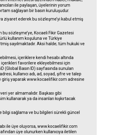
anıcıları ile paylaşan, üyelerinin yorum
 ortam sağlayan bir basın kuruluşudur.
ya ziyaret ederek bu sözleşme’yi kabul etmiş
n bu sözleşme’ye, Kocaeli Fikir Gazetesi
ürlü kullanım koşuluna ve Türkiye
iş sayılmaktadır. Aksi halde; tüm hukuki ve
ebilmesi, içeriklere kendi hesabı altında
içerikleri favorilere ekleyebilmesi için
BiD (Global Basın ID) sayfasında sunulan
dresi, kullanıcı adı, ad, soyad, şifre ve talep
le giriş yaparak www.kocaelifikir.com adresine
veri yer almamalıdır. Başkası gibi
sim kullanarak ya da insanları kışkırtacak
e bilgi sağlama ve bu bilgileri sürekli güncel
bı ile üye oluyorsa, www.kocaelifikir.com
afından üye olunurken kullanıcıya iletilen