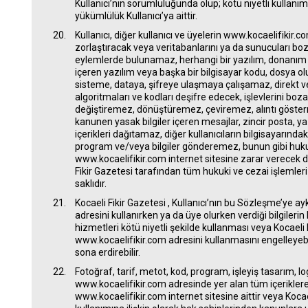
Kullanıcı’nın sorumluluğunda olup; kötü niyetli kullan
yükümlülük Kullanıcı’ya aittir.
Kullanıcı, diğer kullanıcı ve üyelerin www.kocaelifikir
zorlaştıracak veya veritabanlarını ya da sunucuları b
eylemlerde bulunamaz, herhangi bir yazılım, donanım 
içeren yazılım veya başka bir bilgisayar kodu, dosya o
sisteme, dataya, şifreye ulaşmaya çalışamaz, direkt ve
algoritmaları ve kodları deşifre edecek, işlevlerini bo
değiştiremez, dönüştüremez, çeviremez, alıntı göster
kanunen yasak bilgiler içeren mesajlar, zincir posta, yaz
içerikleri dağıtamaz, diğer kullanıcıların bilgisayarında
program ve/veya bilgiler gönderemez, bunun gibi hukuka
www.kocaelifikir.com internet sitesine zarar verecek 
Fikir Gazetesi tarafından tüm hukuki ve cezai işlemle
saklıdır.
Kocaeli Fikir Gazetesi , Kullanıcı’nın bu Sözleşme’ye a
adresini kullanırken ya da üye olurken verdiği bilgilerin
hizmetleri kötü niyetli şekilde kullanması veya Kocaeli 
www.kocaelifikir.com adresini kullanmasını engelleyebi
sona erdirebilir.
Fotoğraf, tarif, metot, kod, program, işleyiş tasarım, l
www.kocaelifikir.com adresinde yer alan tüm içeriklere i
www.kocaelifikir.com internet sitesine aittir veya Kocae