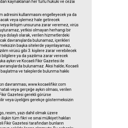
ımdan kaynaklanan her türlü hukuki ve cezai
.com adresini kullanmasını engelleyecek ya da
ozacak veya işlemez hale getirecek
veya iletişim unsuruna zarar veremez, virüs
luşturamaz, yetkisi olmayan herhangi bir
ya dolaylı olarak, verilen hizmetlerdeki
zacak davranışlarda bulunamaz, içerikleri
meksizin başka sitelerde yayınlayamaz,
ılım virüsü gibi 3. kişilere zarar verebilecek
ki bilgilere ya da yazılıma zarar verecek
 aykırı ve Kocaeli Fikir Gazetesi ile
davranışlarda bulunamaz. Aksi halde; Kocaeli
ri başlatma ve taleplerde bulunma hakkı
ykırı davranması, www.kocaelifikir.com
 hatalı veya gerçeğe aykırı olması, verilen
Fikir Gazetesi gerekli görürse
lir veya üyeliğini gerekçe göstermeksizin
ogo, resim, yazı dahil olmak üzere
lişkin tüm fikri ve sınai mülkiyet hakları
li Fikir Gazetesi tarafından bunların