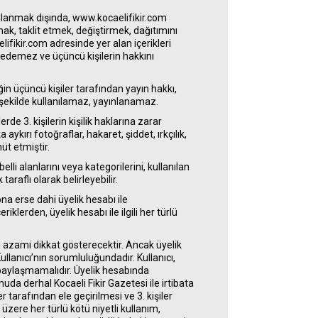
llanmak dışında, www.kocaelifikir.com
mak, taklit etmek, değiştirmek, dağıtımını
fikir.com adresinde yer alan içerikleri
edemez ve üçüncü kişilerin hakkını
in üçüncü kişiler tarafından yayın hakkı,
 şekilde kullanılamaz, yayınlanamaz.
rde 3. kişilerin kişilik haklarına zarar
 aykırı fotoğraflar, hakaret, şiddet, ırkçılık,
üt etmiştir.
lli alanlarını veya kategorilerini, kullanılan
taraflı olarak belirleyebilir.
na erse dahi üyelik hesabı ile
iklerden, üyelik hesabı ile ilgili her türlü
in azami dikkat gösterecektir. Ancak üyelik
Kullanıcı’nın sorumluluğundadır. Kullanıcı,
le paylaşmamalıdır. Üyelik hesabında
da derhal Kocaeli Fikir Gazetesi ile irtibata
ler tarafından ele geçirilmesi ve 3. kişiler
üzere her türlü kötü niyetli kullanım,