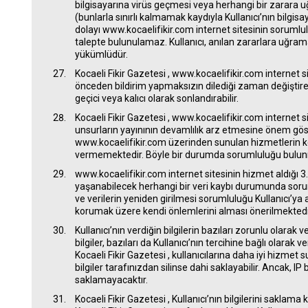
bilgisayarına virüs geçmesi veya herhangi bir zarara
(bunlarla sınırlı kalmamak kaydıyla Kullanıcı’nın bilg
dolayı www.kocaelifikir.com internet sitesinin soruml
talepte bulunulamaz. Kullanıcı, anılan zararlara uğram
yükümlüdür.
Kocaeli Fikir Gazetesi , www.kocaelifikir.com internet si
önceden bildirim yapmaksızın dilediği zaman değiştirebi
geçici veya kalıcı olarak sonlandırabilir.
Kocaeli Fikir Gazetesi , www.kocaelifikir.com internet s
unsurların yayınının devamlılık arz etmesine önem gös
www.kocaelifikir.com üzerinden sunulan hizmetlerin ke
vermemektedir. Böyle bir durumda sorumluluğu bulu
www.kocaelifikir.com internet sitesinin hizmet aldığı 3
yaşanabilecek herhangi bir veri kaybı durumunda sor
ve verilerin yeniden girilmesi sorumluluğu Kullanıcı’ya ait
korumak üzere kendi önlemlerini alması önerilmektedi
Kullanıcı’nın verdiğin bilgilerin bazıları zorunlu olarak ver
bilgiler, bazıları da Kullanıcı’nın tercihine bağlı olarak v
Kocaeli Fikir Gazetesi , kullanıcılarına daha iyi hizmet s
bilgiler tarafınızdan silinse dahi saklayabilir. Ancak, IP
saklamayacaktır.
Kocaeli Fikir Gazetesi , Kullanıcı’nın bilgilerini sak