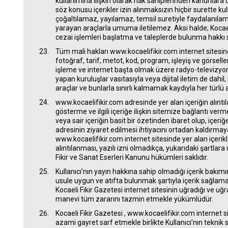
kullanımına ilişkin olarak hak sahiplerinden kanunlara u
söz konusu içerikler izin alınmaksızın hiçbir surette 
çoğaltılamaz, yayılamaz, temsil suretiyle faydalanılam
yarayan araçlarla umuma iletilemez. Aksi halde; Kocae
cezai işlemleri başlatma ve taleplerde bulunma hakkı sa
Tüm mali hakları www.kocaelifikir.com internet sitesine a
fotoğraf, tarif, metot, kod, program, işleyiş ve görselle
işleme ve internet başta olmak üzere radyo-televizyon, 
yapan kuruluşlar vasıtasıyla veya dijital iletim de dahi
araçlar ve bunlarla sınırlı kalmamak kaydıyla her türlü 
www.kocaelifikir.com adresinde yer alan içeriğin alınt
gösterme ve ilgili içeriğe ilişkin sitemize bağlantı ve
veya sair içeriğin basit bir özetinden ibaret olup, içer
adresinin ziyaret edilmesi ihtiyacını ortadan kaldırm
www.kocaelifikir.com internet sitesinde yer alan içeri
alıntılanması, yazılı izni olmadıkça, yukarıdaki şartlar
Fikir ve Sanat Eserleri Kanunu hükümleri saklıdır.
Kullanıcı’nın yayın hakkına sahip olmadığı içerik bakım
usule uygun ve atıfta bulunmak şartıyla içerik sağlama
Kocaeli Fikir Gazetesi internet sitesinin uğradığı ve u
manevi tüm zararını tazmin etmekle yükümlüdür.
Kocaeli Fikir Gazetesi , www.kocaelifikir.com internet si
azami gayret sarf etmekle birlikte Kullanıcı’nın tekni