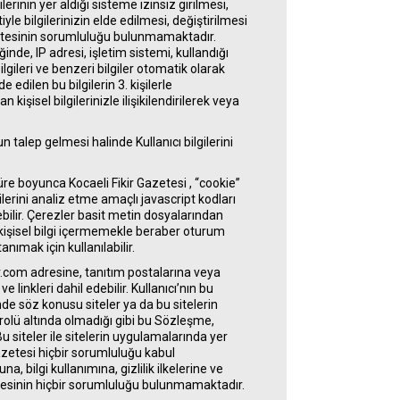
erinin yer aldığı sisteme izinsiz girilmesi,
yle bilgilerinizin elde edilmesi, değiştirilmesi
sitesinin sorumluluğu bulunmamaktadır.
inde, IP adresi, işletim sistemi, kullandığı
lgileri ve benzeri bilgiler otomatik olarak
edilen bu bilgilerin 3. kişilerle
işisel bilgilerinizle ilişikilendirilerek veya
 talep gelmesi halinde Kullanıcı bilgilerini
süre boyunca Kocaeli Fikir Gazetesi , “cookie”
ilerini analiz etme amaçlı javascript kodları
ebilir. Çerezler basit metin dosyalarından
vi kişisel bilgi içermemekle beraber oturum
tanımak için kullanılabilir.
.com adresine, tanıtım postalarına veya
 ve linkleri dahil edebilir. Kullanıcı’nın bu
inde söz konusu siteler ya da bu sitelerin
rolü altında olmadığı gibi bu Sözleşme,
Bu siteler ile sitelerin uygulamalarında yer
Gazetesi hiçbir sorumluluğu kabul
, bilgi kullanımına, gizlilik ilkelerine ve
sitesinin hiçbir sorumluluğu bulunmamaktadır.