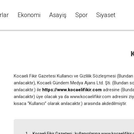
rlar
Ekonomi
Asayiş
Spor
Siyaset
K
Kocaeli Fikir Gazetesi Kullanıcı ve Gizlilik Sözleşmesi (Bund
anılacaktır), Kocaeli Gündem Medya Ajans Ltd. Şti. (Bundan son
anılacaktır.) ile
https://www.kocaelifikir.com
adresine (Bunda
anılacaktır) üye olacak ya da www.kocaelifikir.com adresini ziy
kısaca “Kullanıcı” olarak anılacaktır.) arasında akdedilmiştir.
Kocaeli Fikir Gazetesi ; kullanıcılarına www.kocaelifiki