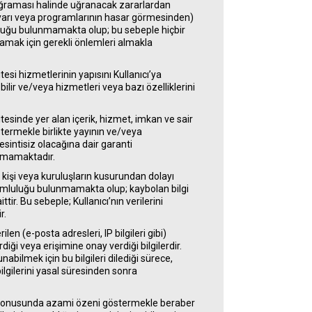
 uğraması halinde uğranacak zararlardan
isayarı veya programlarının hasar görmesinden)
uluğu bulunmamakta olup; bu sebeple hiçbir
amak için gerekli önlemleri almakla
tesi hizmetlerinin yapısını Kullanıcı’ya
lir ve/veya hizmetleri veya bazı özelliklerini
itesinde yer alan içerik, hizmet, imkan ve sair
termekle birlikte yayının ve/veya
sintisiz olacağına dair garanti
nmamaktadır.
. kişi veya kuruluşların kusurundan dolayı
umluluğu bulunmamakta olup; kaybolan bilgi
tir. Bu sebeple; Kullanıcı’nın verilerini
r.
ilen (e-posta adresleri, IP bilgileri gibi)
erdiği veya erişimine onay verdiği bilgilerdir.
unabilmek için bu bilgileri dilediği sürece,
 bilgilerini yasal süresinden sonra
lama konusunda azami özeni göstermekle beraber