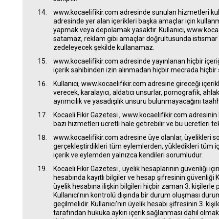
www.kocaelifikir.com adresinde sunulan hizmetleri ku
adresinde yer alan içerikleri başka amaçlar için kullan
yapmak veya depolamak yasaktır. Kullanıcı, www.kocaeli
satamaz, reklam gibi amaçlar doğrultusunda istismar 
zedeleyecek şekilde kullanamaz.
www.kocaelifikir.com adresinde yayınlanan hiçbir içeriğ
içerik sahibinden izin alınmadan hiçbir mecrada hiçbir
Kullanıcı, www.kocaelifikir.com adresine gireceği içerikle
verecek, karalayıcı, aldatıcı unsurlar, pornografik, ahlaka
ayrımcılık ve yasadışılık unsuru bulunmayacağını taahh
Kocaeli Fikir Gazetesi , www.kocaelifikir.com adresinin be
bazı hizmetleri ücretli hale getirebilir ve bu ücretleri tek 
www.kocaelifikir.com adresine üye olanlar, üyelikleri so
gerçekleştirdikleri tüm eylemlerden, yükledikleri tüm içer
içerik ve eylemden yalnızca kendileri sorumludur.
Kocaeli Fikir Gazetesi , üyelik hesaplarının güvenliği iç
hesabında kayıtlı bilgiler ve hesap şifresinin güvenliği 
üyelik hesabına ilişkin bilgileri hiçbir zaman 3. kişiler
Kullanıcı’nın kontrolü dışında bir durum oluşması durumu
geçilmelidir. Kullanıcı’nın üyelik hesabı şifresinin 3. kişi
tarafından hukuka aykırı içerik sağlanması dahil olmak 