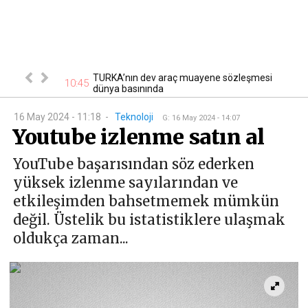
ancs, İzmit’te
TURKA’nın dev araç muayene sözleşmesi
10:45
10
dünya basınında
16 May 2024 - 11:18
-
Teknoloji
G
:
16 May 2024 - 14:07
Youtube izlenme satın al
YouTube başarısından söz ederken
yüksek izlenme sayılarından ve
etkileşimden bahsetmemek mümkün
değil. Üstelik bu istatistiklere ulaşmak
oldukça zaman...