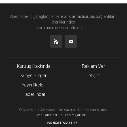
Sitemizdeki dış bağlantılar referans amaçlıdır, dış bağlantıların
içeriklerinden
kuruluşumuz
sorumlu değildir.
Kuruluş Hakkında
Reklam Ver
Künye Bilgileri
İletişim
Yayın İlkeleri
Haber İhbar
©
Copyright
2026 Kocaeli Fikir Gazetesi Tüm Hakları Saklıdır
Veri Politikası
Kullanım Şartları
(
)
+90
533
722 54 17