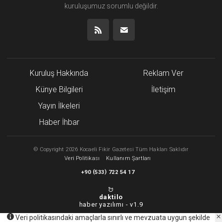
kuruluşumuz
sorumlu değildir.
Kuruluş Hakkında
Reklam Ver
Künye Bilgileri
İletişim
Yayın İlkeleri
Haber İhbar
©
Copyright
2026 Kocaeli Fikir Gazetesi Tüm Hakları Saklıdır
Veri Politikası
Kullanım Şartları
(
)
+90
533
722 54 17
daktilo
haber yazılımı -
v1.9
Veri politikasındaki amaçlarla sınırlı ve mevzuata uygun şekilde