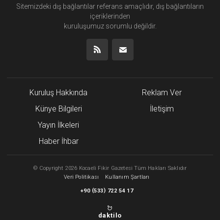
Sitemizdeki dış bağlantılar referans amaçlıdır, dış bağlantıların
içeriklerinden
kuruluşumuz
sorumlu değildir.
Kuruluş Hakkında
Reklam Ver
Künye Bilgileri
İletişim
Yayın İlkeleri
Haber İhbar
©
Copyright
2026 Kocaeli Fikir Gazetesi Tüm Hakları Saklıdır
Veri Politikası
Kullanım Şartları
(
)
+90
533
722 54 17
daktilo