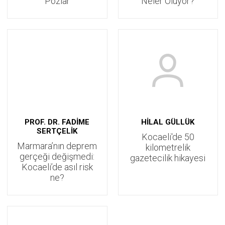
Pozlar
Neler Oluyor?
PROF. DR. FADİME
HİLAL GÜLLÜK
SERTÇELİK
Kocaeli'de 50
Marmara’nın deprem
kilometrelik
gerçeği değişmedi:
gazetecilik hikayesi
Kocaeli’de asıl risk
ne?