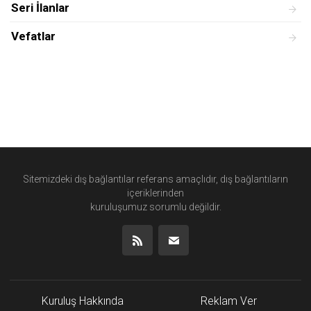
Seri İlanlar
Vefatlar
Sitemizdeki dış bağlantılar referans amaçlıdır, dış bağlantıların
içeriklerinden
kuruluşumuz
sorumlu değildir.
Kuruluş Hakkında
Reklam Ver