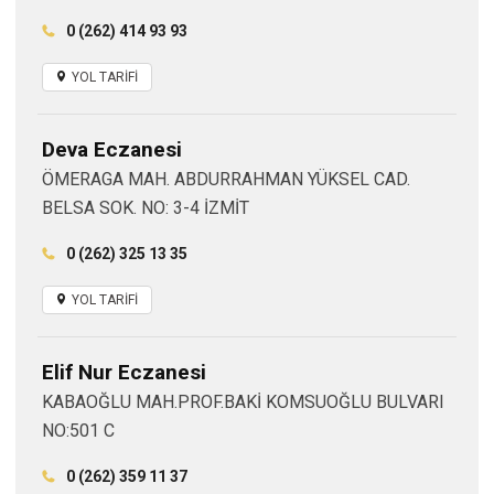
0 (262) 414 93 93
YOL TARİFİ
Deva Eczanesi
ÖMERAGA MAH. ABDURRAHMAN YÜKSEL CAD.
BELSA SOK. NO: 3-4 İZMİT
0 (262) 325 13 35
YOL TARİFİ
Elif Nur Eczanesi
KABAOĞLU MAH.PROF.BAKİ KOMSUOĞLU BULVARI
NO:501 C
0 (262) 359 11 37