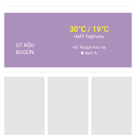
30°C / 19°C
Hafif Yağmurlu
07 AĞU
Rüzgar Km/ sa
BUGÜN
Nem %