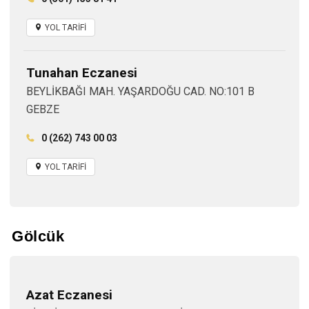
YOL TARİFİ
Tunahan Eczanesi
BEYLİKBAĞI MAH. YAŞARDOĞU CAD. NO:101 B
GEBZE
0 (262) 743 00 03
YOL TARİFİ
Gölcük
Azat Eczanesi