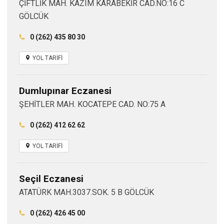
ÇİFTLİK MAH. KAZIM KARABEKİR CAD.NO:16 C
GÖLCÜK
0 (262) 435 80 30
YOL TARİFİ
Dumlupınar Eczanesi
ŞEHİTLER MAH. KOCATEPE CAD. NO:75 A
0 (262) 412 62 62
YOL TARİFİ
Seçil Eczanesi
ATATÜRK MAH.3037.SOK. 5 B GÖLCÜK
0 (262) 426 45 00