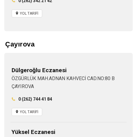
0 (262) 342 21 42
YOL TARİFİ
Çayırova
Dülgeroğlu Eczanesi
ÖZGÜRLÜK MAH.ADNAN KAHVECİ CAD.NO:80 B
ÇAYIROVA
0 (262) 744 41 84
YOL TARİFİ
Yüksel Eczanesi