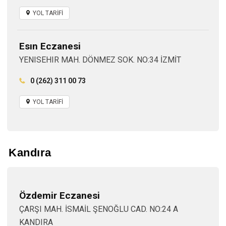
YOL TARİFİ
Esın Eczanesi
YENISEHIR MAH. DÖNMEZ SOK. NO:34 İZMİT
0 (262) 311 00 73
YOL TARİFİ
Kandıra
Özdemir Eczanesi
ÇARŞI MAH. İSMAİL ŞENOĞLU CAD. NO:24 A
KANDIRA