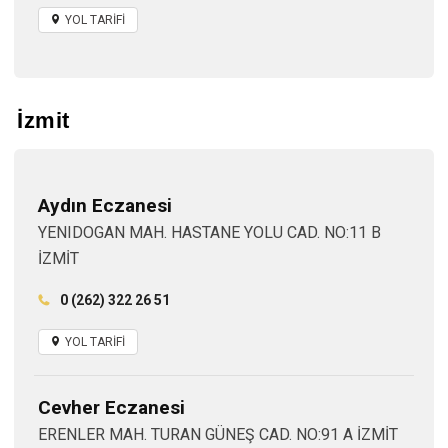
YOL TARİFİ
İzmit
Aydın Eczanesi
YENIDOGAN MAH. HASTANE YOLU CAD. NO:11 B
İZMİT
0 (262) 322 26 51
YOL TARİFİ
Cevher Eczanesi
ERENLER MAH. TURAN GÜNEŞ CAD. NO:91 A İZMİT