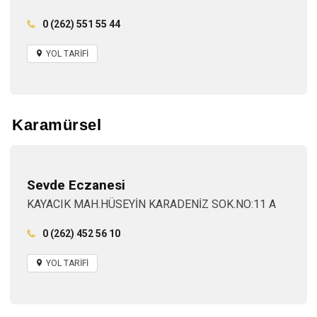
0 (262) 551 55 44
YOL TARİFİ
Karamürsel
Sevde Eczanesi
KAYACIK MAH.HÜSEYİN KARADENİZ SOK.NO:11 A
0 (262) 452 56 10
YOL TARİFİ