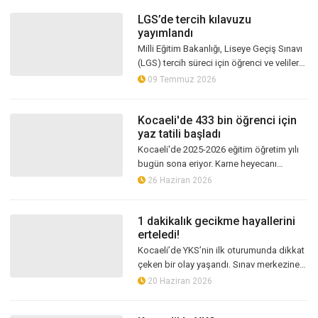
LGS’de tercih kılavuzu
yayımlandı
Milli Eğitim Bakanlığı, Liseye Geçiş Sınavı
(LGS) tercih süreci için öğrenci ve velilere
yönelik kılavuzun yayımlandığını duyurdu
09 Temmuz 2026
Kocaeli'de 433 bin öğrenci için
yaz tatili başladı
Kocaeli'de 2025-2026 eğitim öğretim yılı
bugün sona eriyor. Karne heyecanı
yaşayan 433 bin 182 öğrenci, ders
26 Haziran 2026
maratonunu tamamlayarak yaklaşık iki
buçu...
1 dakikalık gecikme hayallerini
erteledi!
Kocaeli’de YKS’nin ilk oturumunda dikkat
çeken bir olay yaşandı. Sınav merkezine
kapıların kapanmasından bir dakika
20 Haziran 2026
sonra gelen aday, kurallar gereği...