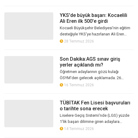
başlandığını duyurdu.
YKS'de büyük başarı: Kocaelili
Ali Eren ilk 500'e girdi
Kocaeli Büyükşehir Belediyesi'nin eğitim
desteğiyle YKS'ye hazırlanan Ali Eren
Eryiğit, sayısal puan türünde Türkiye
28 Temmuz 2026
470'incisi oldu. Başarılı öğrenci...
Son Dakika:AGS sınav giriş
yerler açıklandı mı?
Öğretmen adaylarının gözü kulağı
ÖSYM'den gelecek açıklamada. 26
Temmuz 2026'da gerçekleştirilecek
16 Temmuz 2026
Akademi Giriş Sınavı (AGS) öncesinde
adaylar, sınav...
TÜBİTAK Fen Lisesi başvuruları
o tarihte sona erecek
Liselere Geçiş Sistemi'nde (LGS) yüzde
1'lik başarı dilimine giren adaylara
kapılarını açan TÜBİTAK Fen Lisesi'nin 90
14 Temmuz 2026
kişilik kontenjanı için başvurul...