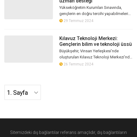
uzman desteği
Yükseköğretim Kurumları Sınavında,
gençlerin en doğru tercihi yapabilmelerine
katkı sağlamak amacıyla oluşturulan
29 Temmuz 2024
Gölcük Belediyesi Ücretsiz Tercih Da...
Kılavuz Teknoloji Merkezi:
Gençlerin bilim ve teknoloji üssü
Büyükşehir, Vinsan Yerleşkesi’nde
oluşturulan Kılavuz Teknoloji Merkezi’nde
geleceğin mühendis adaylarına atölye,
26 Temmuz 2024
malzeme ve teknik donanım desteği ve...
Sitemizdeki dış bağlantılar referans amaçlıdır, dış bağlantıların