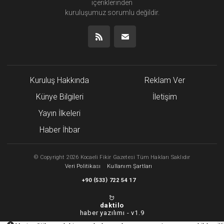
içeriklerinden
kuruluşumuz
sorumlu değildir.
Kuruluş Hakkında
Reklam Ver
Künye Bilgileri
İletişim
Yayın İlkeleri
Haber İhbar
©
Copyright
2026 Kocaeli Fikir Gazetesi Tüm Hakları Saklıdır
Veri Politikası
Kullanım Şartları
(
)
+90
533
722 54 17
daktilo
haber yazılımı -
v1.9