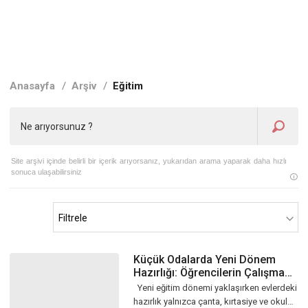
Anasayfa
/
Arşiv
/
Eğitim
Site arşivi içinde belirli bir içerik arıyorsanız, yukarıdan arama yaparak daha hızlı
sonuca ulaşabilirsiniz
Küçük Odalarda Yeni Dönem
Hazırlığı: Öğrencilerin Çalışma
Alanları Yeniden Şekilleniyor
Yeni eğitim dönemi yaklaşırken evlerdeki
hazırlık yalnızca çanta, kırtasiye ve okul