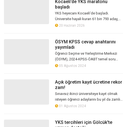
Kocaeli’de YKS maratonu
başladı
YKS heyecanı Kocaeli’de başladı.
Üniversite hayali kuran 61 bin 793 aday,
bugün gerçekleştirilen TYT oturumunda
20 Haziran 2026
geleceği için sınav sıralarına oturdu
ÖSYM KPSS cevap anahtarını
yayımladı
Öğrenci Seçme ve Yerleştirme Merkezi
(ÖSYM), 2024-KPSS-ÖABT temel soru
kitapçıkları ve cevap anahtarlarının
05 Ağustos 2024
yayımlandığını duyurdu.
Açık öğretim kayıt ücretine rekor
zam!
Sınavsız ikinci üniversiteye kayıt olmak
isteyen öğrenci adaylarını bu yıl da zamlı
ücretler karşıladı. Anadolu Üniversitesi
01 Ağustos 2024
Açık Öğretim Fakültesi (A...
YKS tercihleri için Gölcük'te