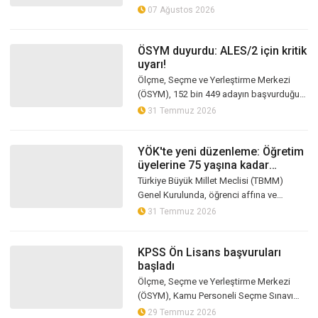
kıyafetleriyle sınırlı kalmadı. Öğrencilerin
07 Ağustos 2026
ders çalışacağı ala...
ÖSYM duyurdu: ALES/2 için kritik
uyarı!
Ölçme, Seçme ve Yerleştirme Merkezi
(ÖSYM), 152 bin 449 adayın başvurduğu
Akademik Personel Ve Lisansüstü Eğitimi
31 Temmuz 2026
Giriş Sınavı'nın (ALES/2) bu pazar y...
YÖK'te yeni düzenleme: Öğretim
üyelerine 75 yaşına kadar
çalışma imkanı
Türkiye Büyük Millet Meclisi (TBMM)
Genel Kurulunda, öğrenci affına ve
yükseköğretime ilişkin düzenlemeleri
31 Temmuz 2026
içeren Yükseköğretim Kanunu ve Bazı
Kanunl...
KPSS Ön Lisans başvuruları
başladı
Ölçme, Seçme ve Yerleştirme Merkezi
(ÖSYM), Kamu Personeli Seçme Sınavı
(KPSS) Ön Lisans başvurularının
29 Temmuz 2026