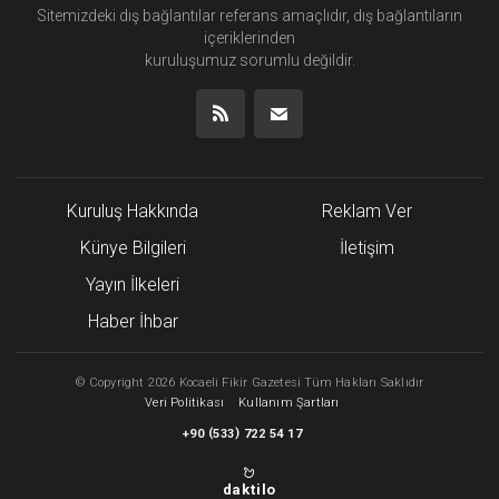
Sitemizdeki dış bağlantılar referans amaçlıdır, dış bağlantıların
içeriklerinden
kuruluşumuz
sorumlu değildir.
Kuruluş Hakkında
Reklam Ver
Künye Bilgileri
İletişim
Yayın İlkeleri
Haber İhbar
©
Copyright
2026 Kocaeli Fikir Gazetesi Tüm Hakları Saklıdır
Veri Politikası
Kullanım Şartları
(
)
+90
533
722 54 17
daktilo