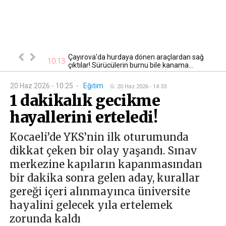
: 8 gayrimenkul
Çayırova'da hurdaya dönen araçlardan sağ
10:13
09
çıktılar! Sürücülerin burnu bile kanama...
20 Haz 2026 - 10:25
-
Eğitim
G
:
20 Haz 2026 - 14:33
1 dakikalık gecikme
hayallerini erteledi!
Kocaeli’de YKS’nin ilk oturumunda
dikkat çeken bir olay yaşandı. Sınav
merkezine kapıların kapanmasından
bir dakika sonra gelen aday, kurallar
gereği içeri alınmayınca üniversite
hayalini gelecek yıla ertelemek
zorunda kaldı