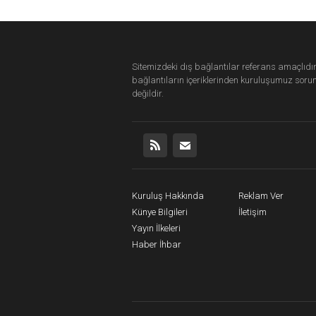
Sitemizdeki dış bağlantılar referans amaçlıdır
bağlantıların içeriklerinden
kuruluşumuz
soru
değildir.
Kuruluş Hakkında
Reklam Ver
Künye Bilgileri
İletişim
Yayın İlkeleri
Haber İhbar