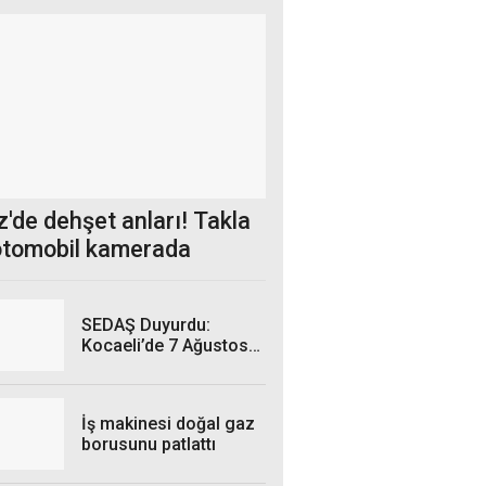
'de dehşet anları! Takla
otomobil kamerada
SEDAŞ Duyurdu:
Kocaeli’de 7 Ağustos
Cuma Günü hangi
ilçelerde elektrik
kesintisi yaşanacak?
İş makinesi doğal gaz
borusunu patlattı