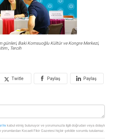
m günleri
,
Baki Komsuoğlu Kültür ve Kongre Merkezi
,
itim
,
Tercih
Twitle
Paylaş
Paylaş
rı’nı
kabul etmiş bulunuyor ve yorumunuzla ilgili doğrudan veya dolaylı
 yorumlardan Kocaeli Fikir Gazetesi hiçbir şekilde sorumlu tutulamaz.