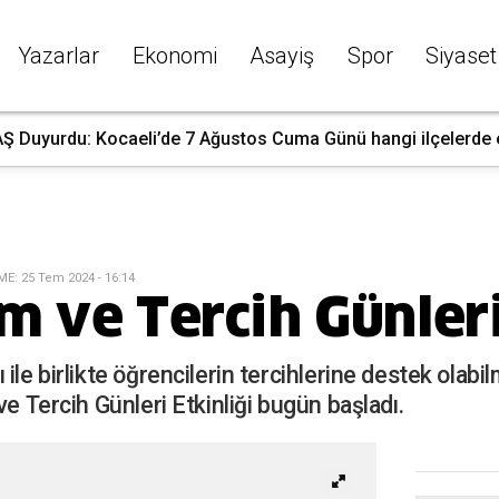
Yazarlar
Ekonomi
Asayiş
Spor
Siyaset
 Duyurdu: Kocaeli’de 7 Ağustos Cuma Günü hangi ilçelerde ele
ME
:
25 Tem 2024 - 16:14
m ve Tercih Günleri
 ile birlikte öğrencilerin tercihlerine destek ola
ve Tercih Günleri Etkinliği bugün başladı.