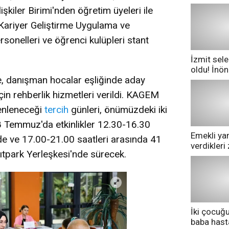
işkiler Birimi'nden öğretim üyeleri ile
, Kariyer Geliştirme Uygulama ve
onelleri ve öğrenci kulüpleri stant
İzmit sele
oldu! İnö
te, danışman hocalar eşliğinde aday
göle dönd
çin rehberlik hizmetleri verildi. KAGEM
enleneceği
tercih
günleri, önümüzdeki iki
Temmuz'da etkinlikler 12.30-16.30
Emekli yan
e ve 17.00-21.00 saatleri arasında 41
verdikler
tpark Yerleşkesi'nde sürecek.
pazarda ge
İki çocuğ
baba has