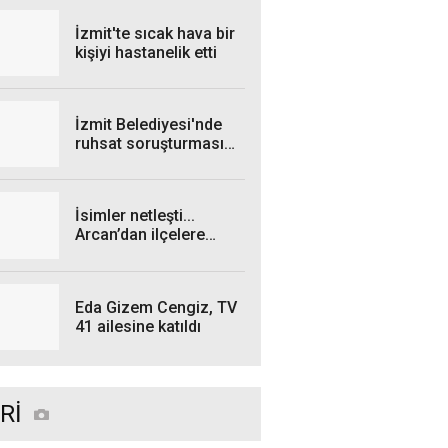
İzmit'te sıcak hava bir
kişiyi hastanelik etti
İzmit Belediyesi'nde
ruhsat soruşturması
genişliyor: 4 iş insanı
gözaltında!
İsimler netleşti...
Arcan’dan ilçelere
talimat! "Yetki
belgelerini bekliyoruz”
Eda Gizem Cengiz, TV
41 ailesine katıldı
Rİ