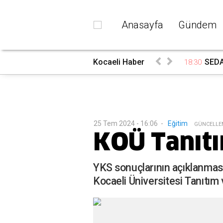
Anasayfa
Gündem
rada
Kocaeli Haber
SEDAŞ
18:30
25 Tem 2024 - 16:06
-
Eğitim
G
ÜNCELLE
KOÜ Tanıtı
YKS sonuçlarının açıklanması
Kocaeli Üniversitesi Tanıtım 