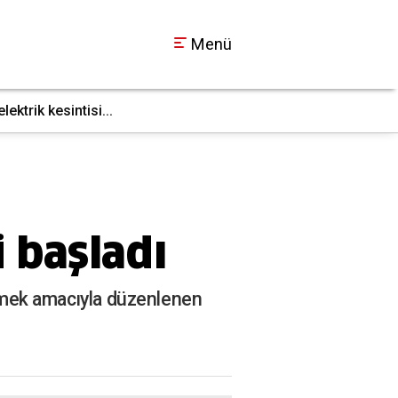
Menü
ktrik kesintisi...
İş makinesi doğal g
17:36
 başladı
bilmek amacıyla düzenlenen