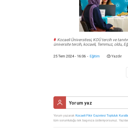
#
Kocaeli Üniversitesi
,
KOÜ tercih ve tanıtı
üniversite tercih
,
kocaeli
,
Temmuz
,
oldu
,
Eğ
25 Tem 2024 - 16:06
-
Eğitim
Yazdır
Yorum yazarak
Kocaeli Fikir Gazetesi Topluluk Kuralla
tüm sorumluluğu tek başınıza üstleniyorsunuz. Yazılan