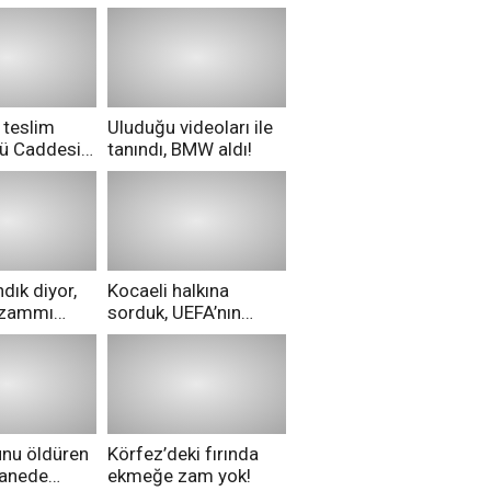
 teslim
Uluduğu videoları ile
nü Caddesi
tanındı, BMW aldı!
ü!
dık diyor,
Kocaeli halkına
i zammı
sorduk, UEFA’nın
ri aldılar!
Merih Demiral kararı
hakkında ne
düşünüyorsunuz?
unu öldüren
Körfez’deki fırında
tanede
ekmeğe zam yok!