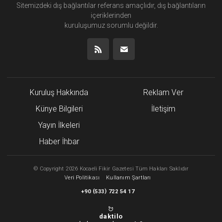
Sitemizdeki dış bağlantılar referans amaçlıdır, dış bağlantıların
içeriklerinden
kuruluşumuz
sorumlu değildir.
Kuruluş Hakkında
Reklam Ver
Künye Bilgileri
İletişim
Yayın İlkeleri
Haber İhbar
©
Copyright
2026 Kocaeli Fikir Gazetesi Tüm Hakları Saklıdır
Veri Politikası
Kullanım Şartları
(
)
+90
533
722 54 17
daktilo