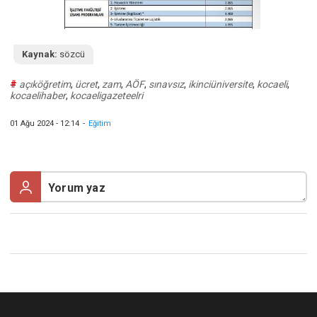
Kaynak:
sözcü
#
açıköğretim
,
ücret
,
zam
,
AÖF
,
sınavsız
,
ikinciüniversite
,
kocaeli
,
kocaelihaber
,
kocaeligazeteelri
01 Ağu 2024 - 12:14
-
Eğitim