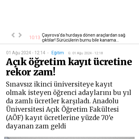
: 8 gayrimenkul
Çayırova'da hurdaya dönen araçlardan sağ
10:13
09
çıktılar! Sürücülerin burnu bile kanama...
01 Ağu 2024 - 12:14
-
Eğitim
G
:
01 Ağu 2024 - 12:18
Açık öğretim kayıt ücretine
rekor zam!
Sınavsız ikinci üniversiteye kayıt
olmak isteyen öğrenci adaylarını bu yıl
da zamlı ücretler karşıladı. Anadolu
Üniversitesi Açık Öğretim Fakültesi
(AÖF) kayıt ücretlerine yüzde 70'e
dayanan zam geldi