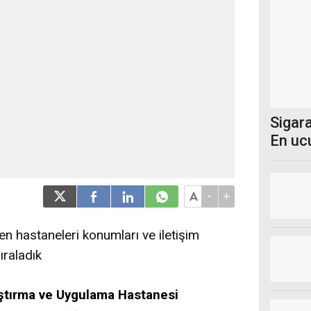
Sigara
En uc
-
+
n hastaneleri konumları ve iletişim
sıraladık
ştırma ve Uygulama Hastanesi