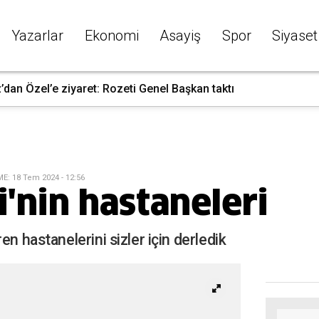
Yazarlar
Ekonomi
Asayiş
Spor
Siyaset
dan Özel’e ziyaret: Rozeti Genel Başkan taktı
ME
:
18 Tem 2024 - 12:56
i'nin hastaneleri
en hastanelerini sizler için derledik