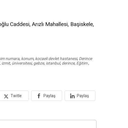
ğlu Caddesi, Arızlı Mahallesi, Başiskele,
işim numara
,
konum
,
kocaeli devlet hastanesi
,
Derince
,
izmit
,
üniversitesi
,
gebze
,
istanbul
,
derince
,
Eğitim
,
Twitle
Paylaş
Paylaş