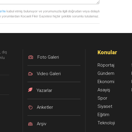
rı’nı
kabul etmiş bulunuyor ve yorumunuzla ilgili doğrudan veya dolaylı
 yorumlardan Kocaeli Fikir Gazetesi hiçbir şekilde sorumlu tutulamaz.
Konular
, dış
Foto Galeri
mlu
Röportaj
Gündem
Video Galeri
Ekonomi
Asayiş
Yazarlar
Spor
Siyaset
Anketler
Eğitim
Teknoloji
Arşiv