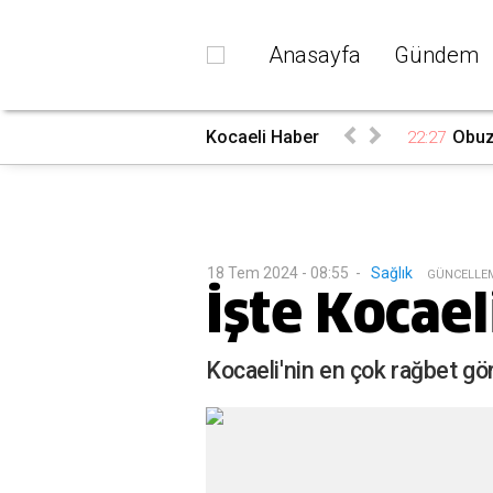
Anasayfa
Gündem
du
Kocaeli Haber
Obuz’
22:27
18 Tem 2024 - 08:55
-
Sağlık
G
ÜNCELLE
İşte Kocael
Kocaeli'nin en çok rağbet gör