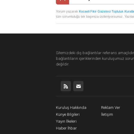
Yorum yazarak
Kocaeli Fikir Gazetesi Topluluk Kuralla
tüm sorumluluğu tek başınıza üstleniyorsunuz. Yazılan
Sitemizdeki dış bağlantılar referans amaçlıdır
bağlantıların içeriklerinden
kuruluşumuz
soru
değildir.
Kuruluş Hakkında
Reklam Ver
Künye Bilgileri
İletişim
Yayın İlkeleri
Haber İhbar