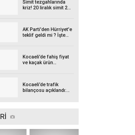
Simit tezgahlarında
kriz! 20 liralık simit 25
liraya satılıyor
AK Parti'den Hürriyet'e
teklif geldi mi ? İşte
cevabı...
Kocaeli’de fahiş fiyat
ve kaçak ürün
operasyonları: İşte
Temmuz bilançosu!
Kocaeli’de trafik
bilançosu açıklandı:
Kazalarda düşüş var
Rİ