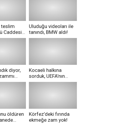
 teslim
Uluduğu videoları ile
nü Caddesi
tanındı, BMW aldı!
ü!
dık diyor,
Kocaeli halkına
i zammı
sorduk, UEFA’nın
ri aldılar!
Merih Demiral kararı
hakkında ne
düşünüyorsunuz?
unu öldüren
Körfez’deki fırında
tanede
ekmeğe zam yok!
na alındı