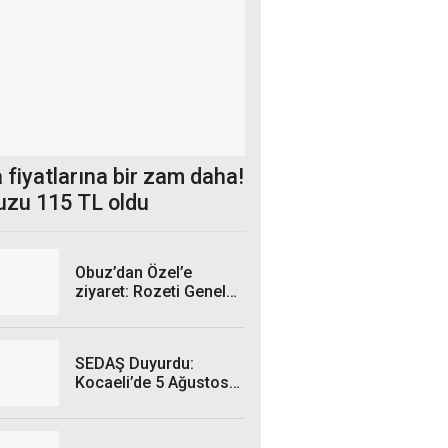
 fiyatlarına bir zam daha!
uzu 115 TL oldu
Obuz’dan Özel’e
ziyaret: Rozeti Genel
Başkan taktı
SEDAŞ Duyurdu:
Kocaeli’de 5 Ağustos
Çarşamba Günü hangi
ilçelerde elektrik
kesintisi yaşanacak?