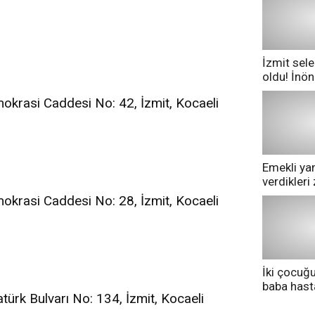
İzmit sele
oldu! İnö
göle dönd
okrasi Caddesi No: 42, İzmit, Kocaeli
Emekli yan
i
verdikler
pazarda ge
okrasi Caddesi No: 28, İzmit, Kocaeli
İki çocuğ
baba has
ürk Bulvarı No: 134, İzmit, Kocaeli
tedavi altı