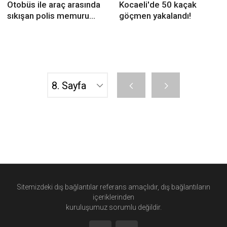
Otobüs ile araç arasında
Kocaeli'de 50 kaçak
sıkışan polis memuru
göçmen yakalandı!
yaralandı
Sitemizdeki dış bağlantılar referans amaçlıdır, dış bağlantıların
içeriklerinden
kuruluşumuz
sorumlu değildir.