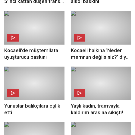
5'inci kattan düşen trans
alkol baskını
birey hayatını kaybetti
Kocaeli’de müştemilata
Kocaeli halkına ‘Neden
uyuşturucu baskını
memnun değilsiniz?’ diye
sorduk! Kocaeli Fikir
Sokak’ta
Yunuslar balıkçılara eşlik
Yaşlı kadın, tramvayla
etti
kaldırım arasına sıkıştı!