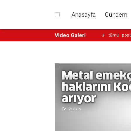
Anasayfa
Gündem
Video Galeri
tümü
popü
#
Metal emekçi
haklarını Ko
arıyor
İZLEYİN