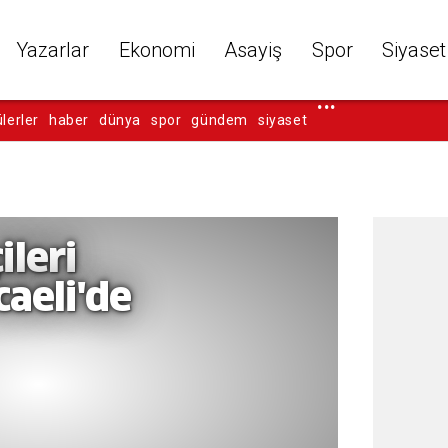
Yazarlar
Ekonomi
Asayiş
Spor
Siyaset
...
lerler
haber
dünya
spor
gündem
siyaset
leri
caeli'de