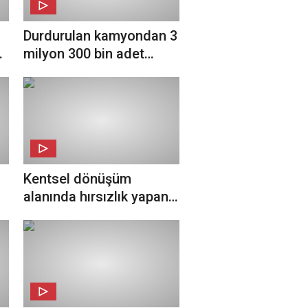
Durdurulan kamyondan 3
milyon 300 bin adet
kaçak makaron çıktı
Kentsel dönüşüm
alanında hırsızlık yapan
3 şahıs yakalandı!