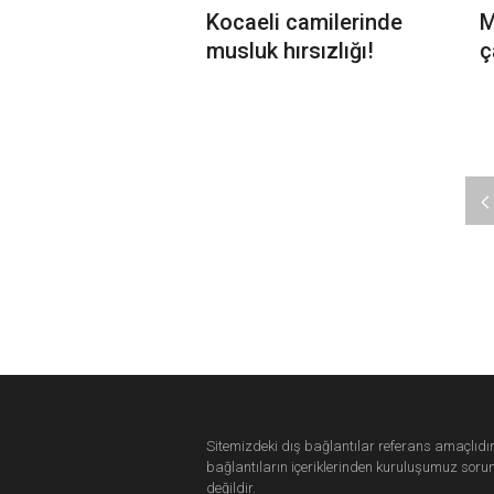
Kocaeli camilerinde
M
musluk hırsızlığı!
ç
e
m
g
Sitemizdeki dış bağlantılar referans amaçlıdır
bağlantıların içeriklerinden
kuruluşumuz
soru
değildir.