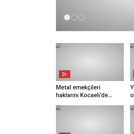
Metal emekçileri
Y
haklarını Kocaeli'de
o
arıyor
a