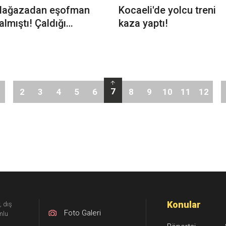
ağazadan eşofman
Kocaeli'de yolcu treni
almıştı! Çaldığı
kaza yaptı!
şofmanı giyip
ağazanın önünden
eçince yakalandı
7
2
3
4
5
6
8
9
10
11
12
Konular
, dış
Foto Galeri
mlu