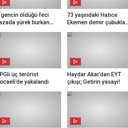
 gencin öldüğü feci
73 yaşındaki Hatice
azada yürek burkan
Ekemen demir çubukla
etay
dövüldü!
PGli üç terörist
Haydar Akar’dan EYT
ocaeli'de yakalandı
çıkışı; Getirin yasayı!