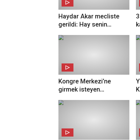
Haydar Akar mecliste
3
gerildi: Hay senin…
k
d
Kongre Merkezi’ne
Y
girmek isteyen
K
CHP’lilerle arbede
yaşandı!