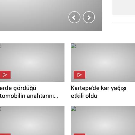
erde gördüğü
Kartepe’de kar yağışı
tomobilin anahtarını
etkili oldu
lıp gitti