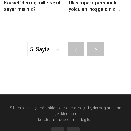
Kocaeli’den üç milletvekili
Ulaşımpark personeli
sayar mısınız?
yolcuları ‘hoşgeldiniz’
diyerek karşılıyor
Sitemizdeki dış bağlantılar referans amaçlıdır, dış bağlantıların
içeriklerinden
kuruluşumuz
sorumlu değildir.