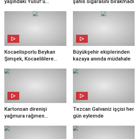
yaşındaki Yusuf’u
şahıs sigarasını bırakmadı
enkazdan çıkardı
Kocaelisporlu Beykan
Büyükşehir ekiplerinden
Şimşek, Kocaelililere
kazaya anında müdahale
seslendi
Kartonsan direnişi
Tezcan Galvaniz işçisi her
yağmura rağmen
gün eylemde
coşkuyla sürüyor!