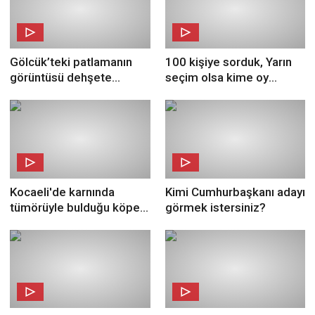
Gölcük’teki patlamanın
100 kişiye sorduk, Yarın
görüntüsü dehşete
seçim olsa kime oy
düşürdü
verirdiniz?
Kocaeli'de karnında
Kimi Cumhurbaşkanı adayı
tümörüyle bulduğu köpeği
görmek istersiniz?
tedavi ettirdi!