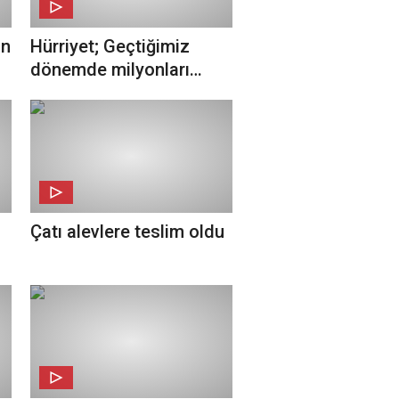
in
Hürriyet; Geçtiğimiz
dönemde milyonları
heykel yapımına
harcamış!
Çatı alevlere teslim oldu