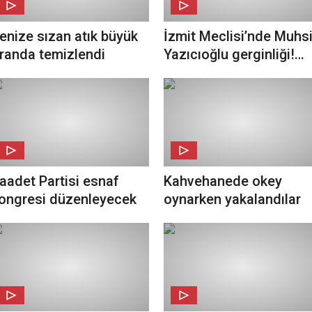
enize sızan atık büyük
İzmit Meclisi’nde Muhs
randa temizlendi
Yazıcıoğlu gerginliği!
Meclis üyeleri salonu
terk etti
aadet Partisi esnaf
Kahvehanede okey
ongresi düzenleyecek
oynarken yakalandılar