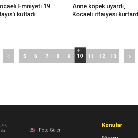
ocaeli Emniyeti 19
Anne köpek uyardı,
ayıs'ı kutladı
Kocaeli itfaiyesi kurtard
10
5
6
7
8
9
11
12
13
Konular
, dış
Foto Galeri
mlu