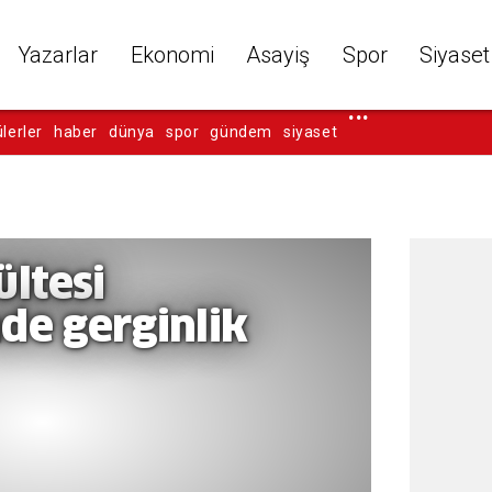
Yazarlar
Ekonomi
Asayiş
Spor
Siyaset
...
lerler
haber
dünya
spor
gündem
siyaset
ltesi
de gerginlik