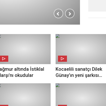
ağmur altında İstiklal
Kocaelili sanatçı Dilek
arşı'nı okudular
Günay’ın yeni şarkısı
beğeni topladı