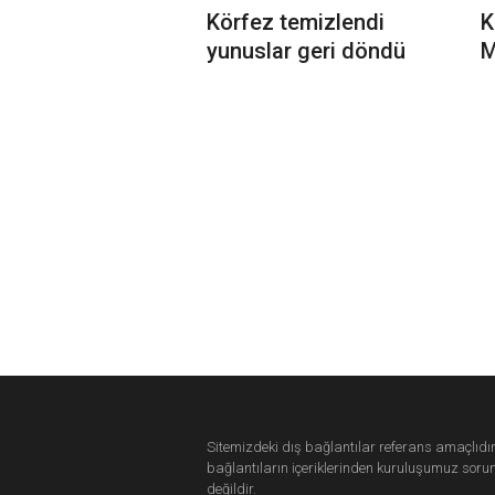
Körfez temizlendi
K
yunuslar geri döndü
M
Sitemizdeki dış bağlantılar referans amaçlıdır
bağlantıların içeriklerinden
kuruluşumuz
soru
değildir.