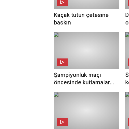
Kaçak tütün çetesine
D
baskın
o
Şampiyonluk maçı
S
öncesinde kutlamalar
k
başladı