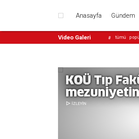
Anasayfa
Gündem
Video Galeri
tümü
popü
#
KOÜ Tıp Fakü
mezuniyetin
İZLEYİN