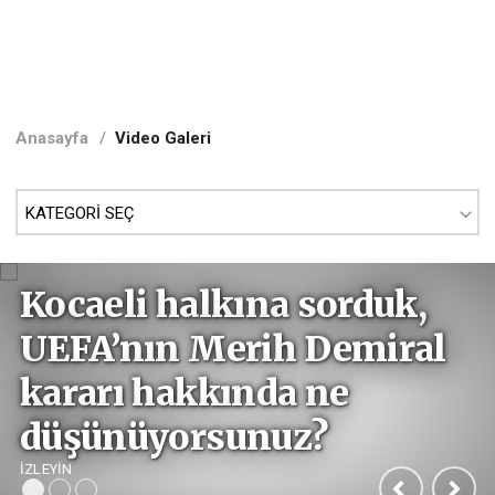
Anasayfa
/
Video Galeri
Kocaeli halkına sorduk,
UEFA’nın Merih Demiral
kararı hakkında ne
düşünüyorsunuz?
İZLEYİN