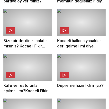
partiye oy verirsiniz?
memnun değilsiniz?’ diye
sorduk! Kocaeli Fikir
Sokak’ta
Bize bir derdinizi anlatır
Kocaeli halkına yasaklar
mısınız? Kocaeli Fikir
geri gelmeli mi diye
Sokak’ta
sorduk! Kocaeli Fikir
Sokak’ta
Kafe ve restoranlar
Depreme hazırlıklı mıyız?
açılmalı mı?Kocaeli Fikir
Sokak'ta