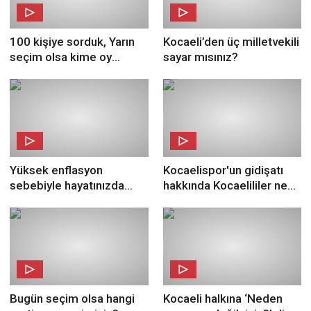
100 kişiye sorduk, Yarın
Kocaeli’den üç milletvekili
seçim olsa kime oy
sayar mısınız?
verirdiniz?
Yüksek enflasyon
Kocaelispor'un gidişatı
sebebiyle hayatınızda
hakkında Kocaelililer ne
neler değişti diye sorduk!
düşünüyor? Kocaeli Fikir
Kocaeli Fikir Sokak’ta
Sokak'ta
Bugün seçim olsa hangi
Kocaeli halkına ‘Neden