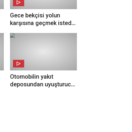
Gece bekçisi yolun
karşısına geçmek istedi,
ağır yaralandı
Otomobilin yakıt
deposundan uyuşturucu
u
çıktı