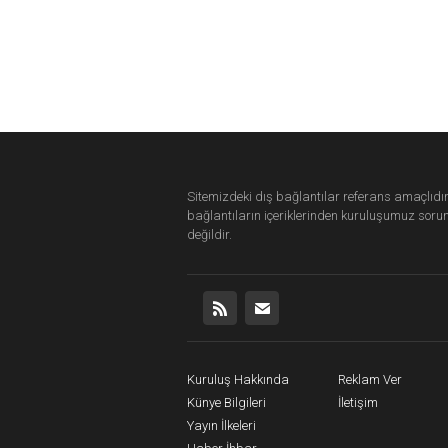
Sitemizdeki dış bağlantılar referans amaçlıdır
bağlantıların içeriklerinden
kuruluşumuz
soru
değildir.
Kuruluş Hakkında
Reklam Ver
Künye Bilgileri
İletişim
Yayın İlkeleri