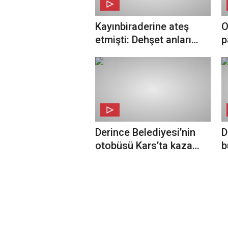
Kayınbiraderine ateş
O
etmişti: Dehşet anları
p
kamerada
Derince Belediyesi’nin
D
otobüsü Kars’ta kaza
b
yaptı; 2 ölü