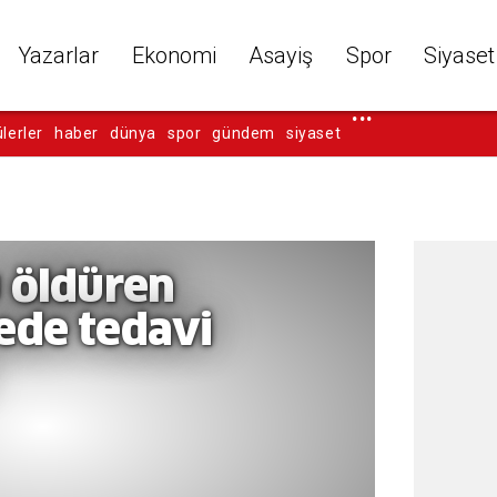
Yazarlar
Ekonomi
Asayiş
Spor
Siyaset
...
lerler
haber
dünya
spor
gündem
siyaset
 öldüren
ede tedavi