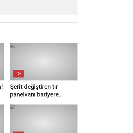
a!
Şerit değiştiren tır
panelvanı bariyere
sıkıştırdı