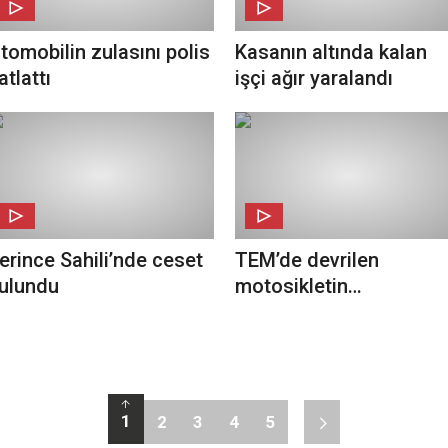
tomobilin zulasını polis
Kasanın altında kalan
atlattı
işçi ağır yaralandı
erince Sahili’nde ceset
TEM’de devrilen
ulundu
motosikletin
sürücüsünün kolu kopt
1
2
3
4
5