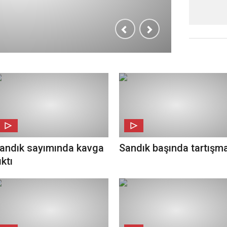
andık sayımında kavga
Sandık başında tartışm
ıktı