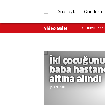
Anasayfa
Gündem
Video Galeri
tümü
popü
#
İki çocuğunu
baba hastan
altına alındı
İZLEYİN