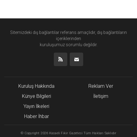
Sitemizdeki dış bağlantılar referans amaçlıdır, dış bağlantıların
içeriklerinden
kuruluşumuz
sorumlu değildir.
Kuruluş Hakkında
Reklam Ver
Künye Bilgileri
İletişim
Yayın İlkeleri
Haber İhbar
©
Copyright
2026 Kocaeli Fikir Gazetesi Tüm Hakları Saklıdır