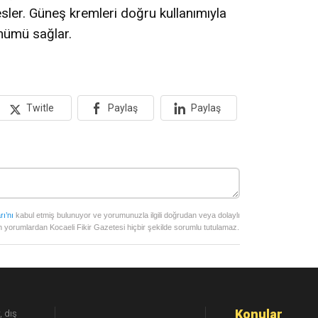
sler. Güneş kremleri doğru kullanımıyla
ünümü sağlar.
Twitle
Paylaş
Paylaş
rı’nı
kabul etmiş bulunuyor ve yorumunuzla ilgili doğrudan veya dolaylı
 yorumlardan Kocaeli Fikir Gazetesi hiçbir şekilde sorumlu tutulamaz.
Konular
, dış