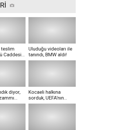
Rİ
 teslim
Uluduğu videoları ile
nü Caddesi
tanındı, BMW aldı!
ü!
dık diyor,
Kocaeli halkına
i zammı
sorduk, UEFA’nın
ri aldılar!
Merih Demiral kararı
hakkında ne
düşünüyorsunuz?