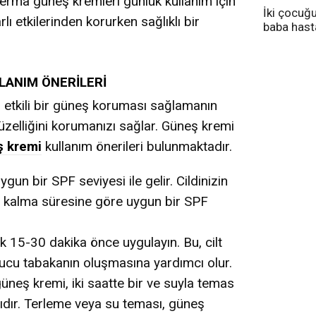
derma güneş kremleri günlük kullanım için
İki çocuğ
rlı etkilerinden korurken sağlıklı bir
baba has
tedavi altı
LANIM ÖNERİLERİ
 etkili bir güneş koruması sağlamanın
 güzelliğini korumanızı sağlar. Güneş kremi
ş kremi
kullanım önerileri bulunmaktadır.
ygun bir SPF seviyesi ile gelir. Cildinizin
 kalma süresine göre uygun bir SPF
 15-30 dakika önce uygulayın. Bu, cilt
ucu tabakanın oluşmasına yardımcı olur.
neş kremi, iki saatte bir ve suyla temas
dır. Terleme veya su teması, güneş