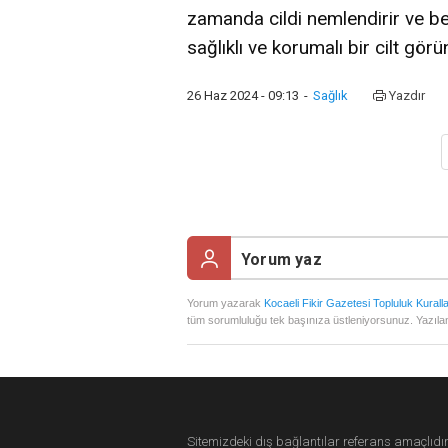
zamanda cildi nemlendirir ve be
sağlıklı ve korumalı bir cilt gör
26 Haz 2024 - 09:13
-
Sağlık
Yazdır
Yorum yazarak
Kocaeli Fikir Gazetesi Topluluk Kuralla
tüm sorumluluğu tek başınıza üstleniyorsunuz. Yazılan
Sitemizdeki dış bağlantılar referans amaçlıdır