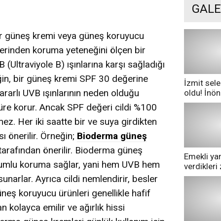
GALE
ir güneş kremi veya güneş koruyucu
ilerinden koruma yeteneğini ölçen bir
 (Ultraviyole B) ışınlarına karşı sağladığı
eğin, bir güneş kremi SPF 30 değerine
İzmit sele
ararlı UVB ışınlarının neden olduğu
oldu! İnö
göle dönd
üre korur. Ancak SPF değeri cildi %100
. Her iki saatte bir ve suya girdikten
 önerilir. Örneğin;
Bioderma güneş
tarafından önerilir. Bioderma güneş
Emekli yan
trumlu koruma sağlar, yani hem UVB hem
verdikler
pazarda ge
unarlar. Ayrıca cildi nemlendirir, besler
üneş koruyucu ürünleri genellikle hafif
an kolayca emilir ve ağırlık hissi