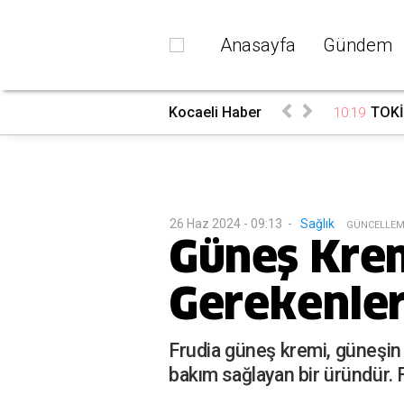
Anasayfa
Gündem
gün başladı
Kocaeli Haber
TOKİ'
10:19
26 Haz 2024 - 09:13
-
Sağlık
G
ÜNCELLEM
Güneş Krem
Gerekenle
Frudia güneş kremi, güneşin za
bakım sağlayan bir üründür. F