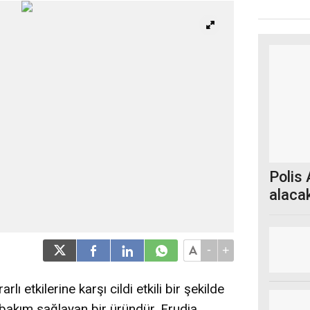
Polis
alaca
başla
-
+
ı etkilerine karşı cildi etkili bir şekilde
bakım sağlayan bir üründür. Frudia,