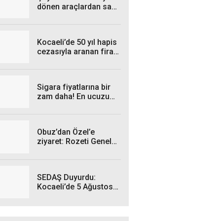
dönen araçlardan sağ
çıktılar! Sürücülerin
burnu bile kanamadı
Kocaeli’de 50 yıl hapis
cezasıyla aranan firari
yakalandı
Sigara fiyatlarına bir
zam daha! En ucuzu
115 TL oldu
Obuz’dan Özel’e
ziyaret: Rozeti Genel
Başkan taktı
SEDAŞ Duyurdu:
Kocaeli’de 5 Ağustos
Çarşamba Günü hangi
ilçelerde elektrik
kesintisi yaşanacak?