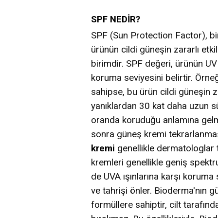
SPF NEDİR?
SPF (Sun Protection Factor), b
ürünün cildi güneşin zararlı etk
birimdir. SPF değeri, ürünün UVB
koruma seviyesini belirtir. Örn
sahipse, bu ürün cildi güneşin z
yanıklardan 30 kat daha uzun s
oranda koruduğu anlamına gelmez
sonra güneş kremi tekrarlanması
kremi
genellikle dermatologlar 
kremleri genellikle geniş spek
de UVA ışınlarına karşı koruma s
ve tahrişi önler. Bioderma'nın g
formüllere sahiptir, cilt tarafınd