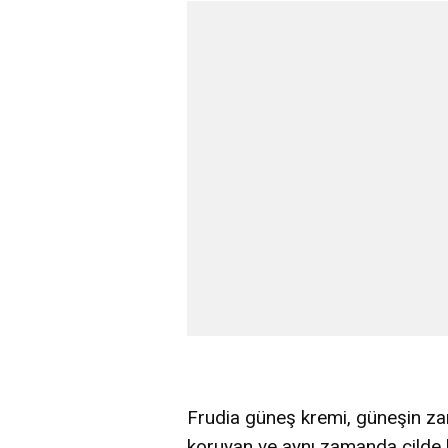
Frudia güneş kremi, güneşin zararl
koruyan ve aynı zamanda cilde 