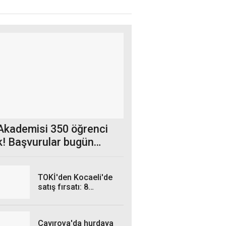
 Akademisi 350 öğrenci
k! Başvurular bugün
dı
TOKİ'den Kocaeli'de
satış fırsatı: 8
gayrimenkul açık
artırmaya çıkıyor
Çayırova'da hurdaya