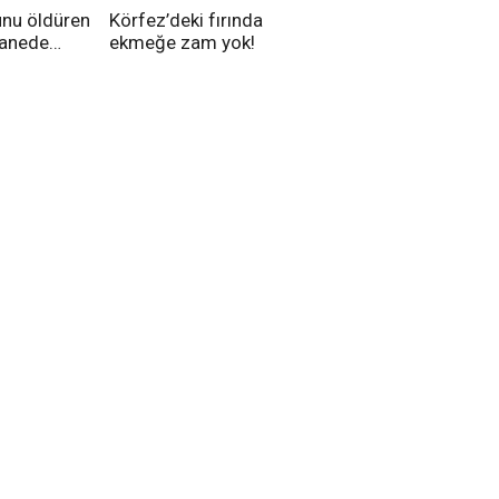
unu öldüren
Körfez’deki fırında
tanede
ekmeğe zam yok!
na alındı