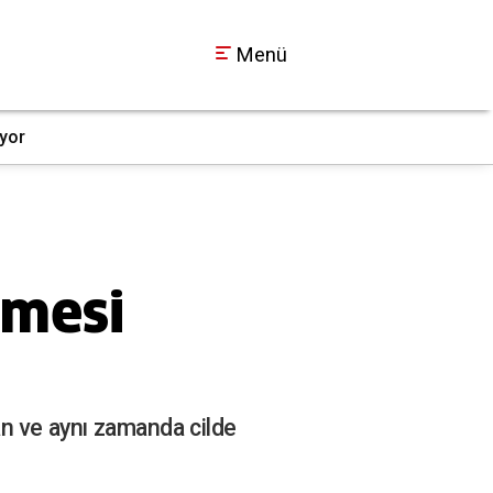
Menü
ıyor
Çayırova'da hurdaya
10:13
nmesi
yan ve aynı zamanda cilde