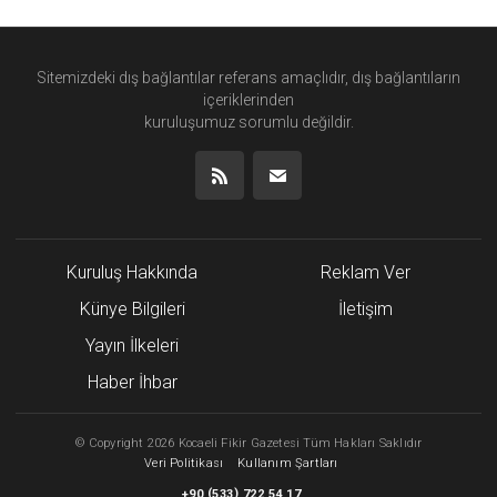
Sitemizdeki dış bağlantılar referans amaçlıdır, dış bağlantıların
içeriklerinden
kuruluşumuz
sorumlu değildir.
Kuruluş Hakkında
Reklam Ver
Künye Bilgileri
İletişim
Yayın İlkeleri
Haber İhbar
©
Copyright
2026 Kocaeli Fikir Gazetesi Tüm Hakları Saklıdır
Veri Politikası
Kullanım Şartları
(
)
+90
533
722 54 17