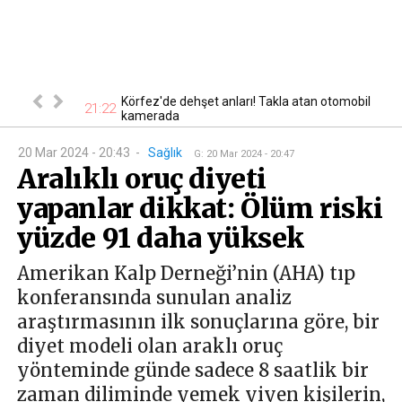
a eski okul
Körfez'de dehşet anları! Takla atan otomobil
21:22
18
kamerada
20 Mar 2024 - 20:43
-
Sağlık
G
:
20 Mar 2024 - 20:47
Aralıklı oruç diyeti
yapanlar dikkat: Ölüm riski
yüzde 91 daha yüksek
Amerikan Kalp Derneği’nin (AHA) tıp
konferansında sunulan analiz
araştırmasının ilk sonuçlarına göre, bir
diyet modeli olan araklı oruç
yönteminde günde sadece 8 saatlik bir
zaman diliminde yemek yiyen kişilerin,