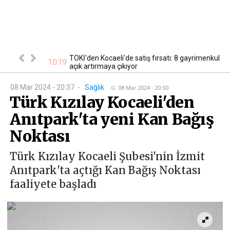
cak! Başvurular
TOKİ'den Kocaeli'de satış fırsatı: 8 gayrimenkul
10:19
10
açık artırmaya çıkıyor
08 Mar 2024 - 20:37
-
Sağlık
G
:
08 Mar 2024 - 20:50
Türk Kızılay Kocaeli'den
Anıtpark'ta yeni Kan Bağış
Noktası
Türk Kızılay Kocaeli Şubesi'nin İzmit
Anıtpark'ta açtığı Kan Bağış Noktası
faaliyete başladı