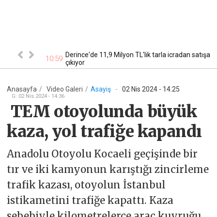
rülü
Derince'de 11,9 Milyon TL'lik tarla icradan satışa
10:59
10
çıkıyor
Anasayfa
/
Video
Galeri
/
Asayiş
-
02 Nis 2024 - 14:25
G
:
02 Nis 2024 - 14:36
TEM otoyolunda büyük
kaza, yol trafiğe kapandı
Anadolu Otoyolu Kocaeli geçişinde bir
tır ve iki kamyonun karıştığı zincirleme
trafik kazası, otoyolun İstanbul
istikametini trafiğe kapattı. Kaza
sebebiyle kilometrelerce araç kuyruğu