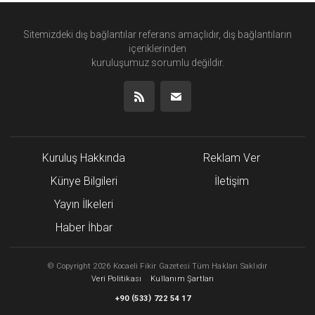
Sitemizdeki dış bağlantılar referans amaçlıdır, dış bağlantıların
içeriklerinden
kuruluşumuz
sorumlu değildir.
Kuruluş Hakkında
Reklam Ver
Künye Bilgileri
İletişim
Yayın İlkeleri
Haber İhbar
©
Copyright
2026 Kocaeli Fikir Gazetesi Tüm Hakları Saklıdır
Veri Politikası
Kullanım Şartları
(
)
+90
533
722 54 17