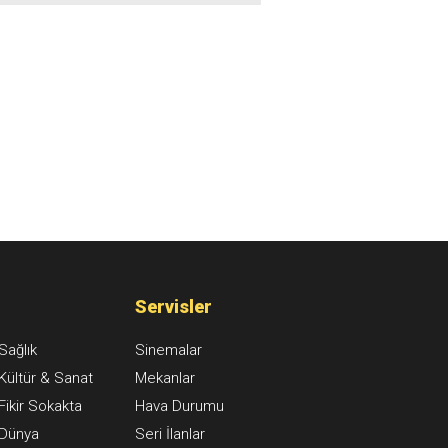
Servisler
Sağlık
Sinemalar
Kültür & Sanat
Mekanlar
Fikir Sokakta
Hava Durumu
Dünya
Seri İlanlar