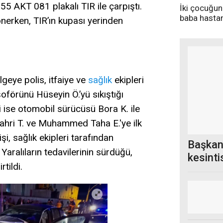
55 AKT 081 plakalı TIR ile çarpıştı.
İki çocuğun
baba hasta
nerken, TIR’ın kupası yerinden
altına alındı
lgeye polis, itfaiye ve
sağlık
ekipleri
 şoförünü Hüseyin Ö.’yü sıkıştığı
ri ise otomobil sürücüsü Bora K. ile
Fahri T. ve Muhammed Taha E.'ye ilk
i, sağlık ekipleri tarafından
Başkan
 Yaralıların tedavilerinin sürdüğü,
kesinti
rtildi.