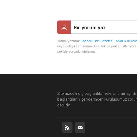
Yorum yazarak
Kocaeli Fikir Gazetesi Topluluk Kuralla
veya dolaylı tüm sorumluluğu tek başınıza üstleniyors
şekilde sorumlu tutulamaz.
Sitemizdeki dış bağlantılar referans amaçlıdır
bağlantıların içeriklerinden
kuruluşumuz
soru
değildir.