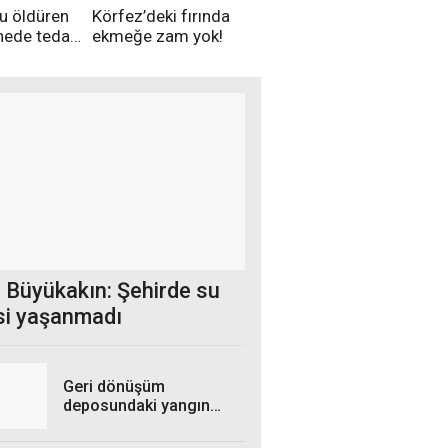
u öldüren
Körfez’deki fırında
nede tedavi
ekmeğe zam yok!
 Büyükakın: Şehirde su
si yaşanmadı
Geri dönüşüm
deposundaki yangın
kontrol altına alındı