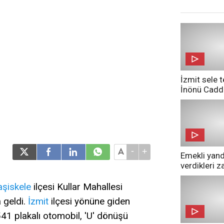
İzmit sele t
İnönü Cadd
döndü!
-
+
Emekli yandı
verdikleri 
pazarda geri
aşiskele
ilçesi Kullar Mahallesi
 geldi.
İzmit
ilçesi yönüne giden
41 plakalı otomobil, 'U' dönüşü