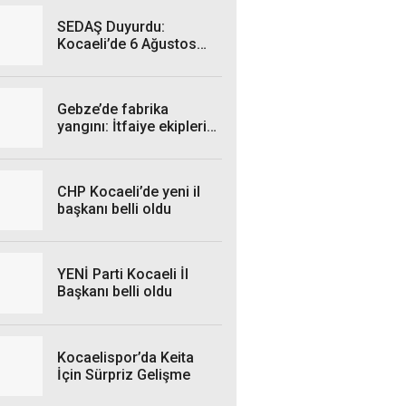
SEDAŞ Duyurdu:
Kocaeli’de 6 Ağustos
Perşembe Günü hangi
ilçelerde elektrik
kesintisi yaşanacak?
Gebze’de fabrika
yangını: İtfaiye ekipleri
seferber oldu
CHP Kocaeli’de yeni il
başkanı belli oldu
YENİ Parti Kocaeli İl
Başkanı belli oldu
Kocaelispor’da Keita
İçin Sürpriz Gelişme