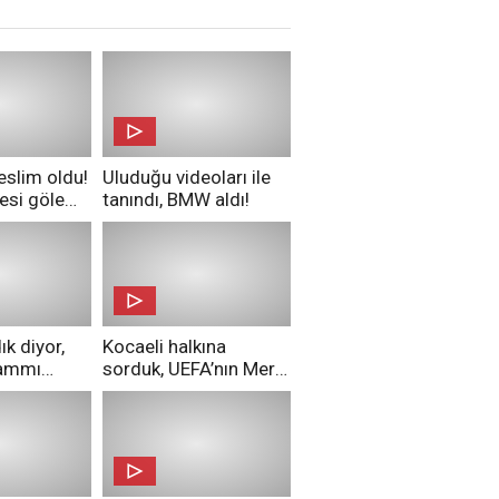
eslim oldu!
Uluduğu videoları ile
esi göle
tanındı, BMW aldı!
k diyor,
Kocaeli halkına
zammı
sorduk, UEFA’nın Merih
 aldılar!
Demiral kararı
hakkında ne
düşünüyorsunuz?