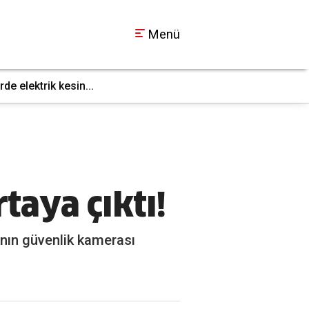
Menü
e elektrik kesin...
Gebze’de fabrika yan
22:09
taya çıktı!
zanın güvenlik kamerası