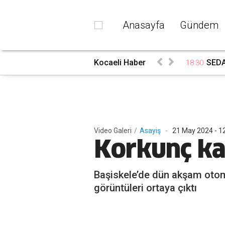
Anasayfa
Gündem
ndı
Kocaeli Haber
SEDA
18:30
Video
Galeri
/
Asayiş
-
21 May 2024 - 1
Korkunç kaz
Başiskele’de dün akşam otomob
görüntüleri ortaya çıktı