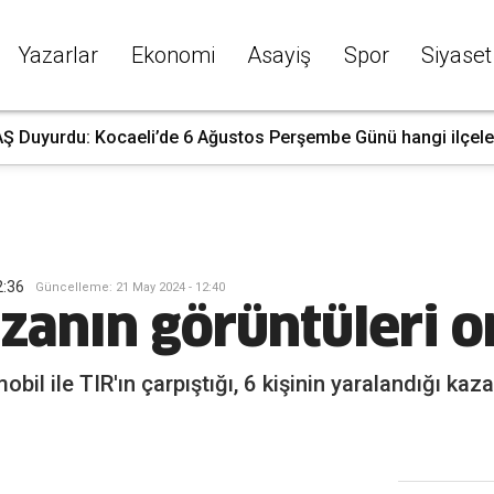
Yazarlar
Ekonomi
Asayiş
Spor
Siyaset
Ş Duyurdu: Kocaeli’de 6 Ağustos Perşembe Günü hangi ilçelerd
2:36
G
üncelleme
:
21 May 2024 - 12:40
anın görüntüleri or
il ile TIR'ın çarpıştığı, 6 kişinin yaralandığı ka