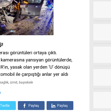
Ş!
ası görüntüleri ortaya çıktı.
ik kamerasına yansıyan görüntülerde,
TIR'ın, yasak olan yerden ‘U’ dönüşü
mobil ile çarpıştığı anlar yer aldı
sağlık
,
izmit
,
başiskele
r
Twitle
Paylaş
Paylaş