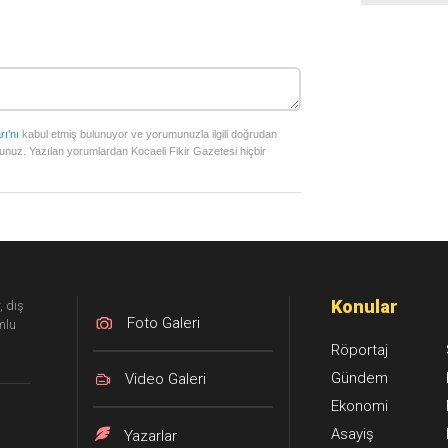
rı’nı
kabul etmiş bulunuyor ve yorumunuzla ilgili doğrudan
unuz. Yazılan yorumlardan Kocaeli Fikir Gazetesi hiçbir
Konular
, dış
Foto Galeri
mlu
Röportaj
Gündem
Video Galeri
Ekonomi
Asayiş
Yazarlar