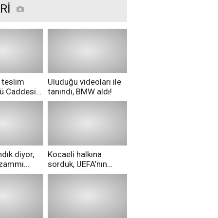
Rİ
 teslim
Uluduğu videoları ile
nü Caddesi
tanındı, BMW aldı!
ü!
dık diyor,
Kocaeli halkına
i zammı
sorduk, UEFA’nın
ri aldılar!
Merih Demiral kararı
hakkında ne
düşünüyorsunuz?