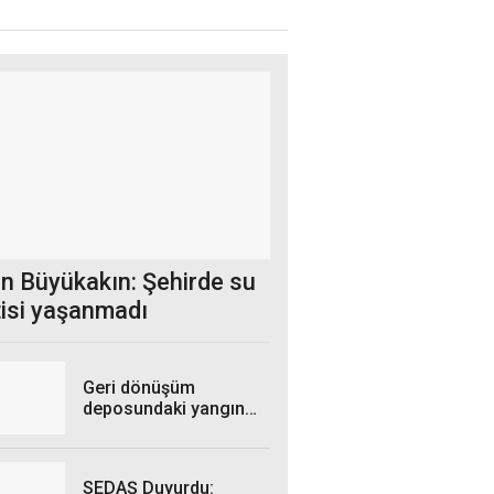
n Büyükakın: Şehirde su
tisi yaşanmadı
Geri dönüşüm
deposundaki yangın
kontrol altına alındı
SEDAŞ Duyurdu: