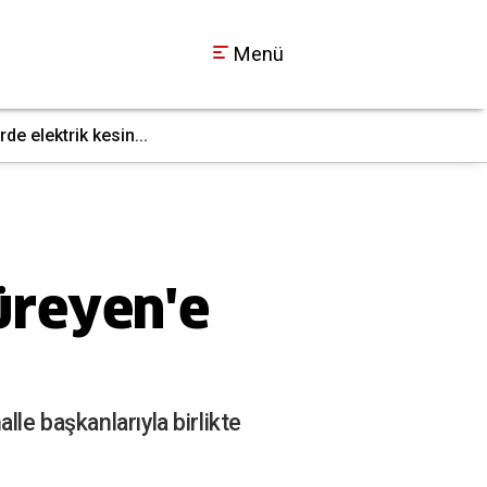
Menü
e elektrik kesin...
Gebze’de fabrika yan
22:09
üreyen'e
lle başkanlarıyla birlikte