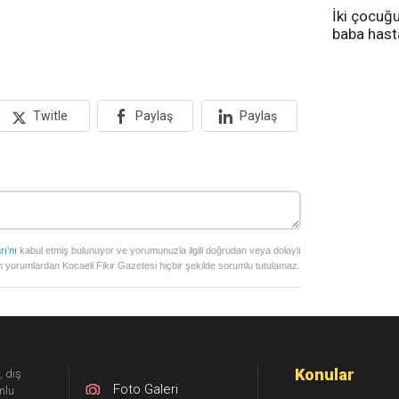
İki çocuğ
baba has
tedavi altı
Twitle
Paylaş
Paylaş
rı’nı
kabul etmiş bulunuyor ve yorumunuzla ilgili doğrudan veya dolaylı
 yorumlardan Kocaeli Fikir Gazetesi hiçbir şekilde sorumlu tutulamaz.
Konular
, dış
Foto Galeri
mlu