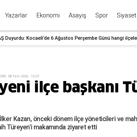
Yazarlar
Ekonomi
Asayiş
Spor
Siyaset
Ş Duyurdu: Kocaeli’de 6 Ağustos Perşembe Günü hangi ilçelerd
EME
:
08 Tem 2026 - 15:07
yeni ilçe başkanı T
lker Kazan, önceki dönem ilçe yöneticileri ve maha
ih Türeyen'i makamında ziyaret etti