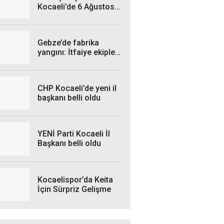
Kocaeli’de 6 Ağustos
Perşembe Günü hangi
ilçelerde elektrik
kesintisi yaşanacak?
Gebze’de fabrika
yangını: İtfaiye ekipleri
seferber oldu
CHP Kocaeli’de yeni il
başkanı belli oldu
YENİ Parti Kocaeli İl
Başkanı belli oldu
Kocaelispor’da Keita
İçin Sürpriz Gelişme