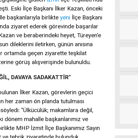
şti. Eski İlçe Başkanı İlker Kazan, önceki
le başkanlarıyla birlikte
yeni
İlçe Başkanı
da ziyaret ederek görevinde başarılar
Kazan ve beraberindeki heyet, Türeyen'e
sun dileklerini iletirken, günün anısına
ir ortamda geçen ziyarette teşkilat
 üzerine görüş alışverişinde bulunuldu.
İL, DAVAYA SADAKATTİR"
ulunan İlker Kazan, görevlerin geçici
ın her zaman ön planda tutulması
 söyledi: "Ülkücülük; makamlara değil,
ki dönem mahalle başkanlarımız ve
birlikte MHP İzmit İlçe Başkanımız Sayın
ve tebrik ziyaretinde bulunduk.