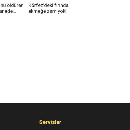
unu öldüren
Körfez’deki fırında
tanede
ekmeğe zam yok!
na alındı
Servisler