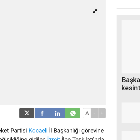
Başka
kesin
-
+
ket Partisi
Kocaeli
İl Başkanlığı görevine
ğişikliğine gidilen
İzmit
İlçe Teşkilatı'nda