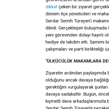
dikkat
çeken bir ziyaret gerçekle
dönem ilçe yöneticileri ve mahal
Serdar Semih Türeyen'i makamın
diledi. Gerçekleşen buluşmada 
yeni görevinden dolayı hayırlı ol
hediye de takdim etti. Samimi b
çalışmaları ve parti birlikteliği
"ÜLKÜCÜLÜK MAKAMLARA DEĞ
Ziyaretin ardından paylaşımda b
olduğunu ancak davaya bağlılığ
gerektiğini vurgulayarak şunları
davaya sadakattir. Bugün, önce
kıymetli dava arkadaşlarımızla 
Serdar Semih Türeyen’e nezaket 