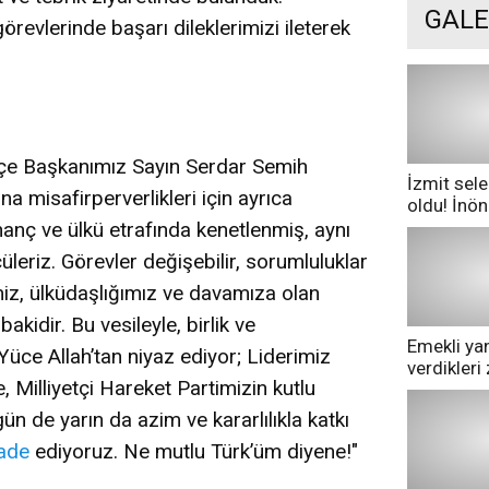
GALE
örevlerinde başarı dileklerimizi ileterek
İlçe Başkanımız Sayın Serdar Semih
İzmit sele
a misafirperverlikleri için ayrıca
oldu! İnö
göle dönd
inanç ve ülkü etrafında kenetlenmiş, aynı
leriz. Görevler değişebilir, sorumluluklar
miz, ülküdaşlığımız ve davamıza olan
akidir. Bu vesileyle, birlik ve
Emekli yan
Yüce Allah’tan niyaz ediyor; Liderimiz
verdikler
, Milliyetçi Hareket Partimizin kutlu
pazarda ge
n de yarın da azim ve kararlılıkla katkı
fade
ediyoruz. Ne mutlu Türk’üm diyene!"