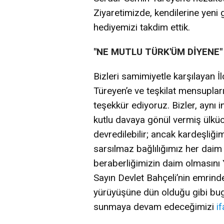
Ziyaretimizde, kendilerine yeni g
hediyemizi takdim ettik.
"NE MUTLU TÜRK'ÜM DİYENE"
Bizleri samimiyetle karşılayan 
Türeyen’e ve teşkilat mensupların
teşekkür ediyoruz. Bizler, aynı 
kutlu davaya gönül vermiş ülkücü
devredilebilir; ancak kardeşliği
sarsılmaz bağlılığımız her daim b
beraberliğimizin daim olmasını 
Sayın Devlet Bahçeli’nin emrinde
yürüyüşüne dün olduğu gibi bugü
sunmaya devam edeceğimizi
i