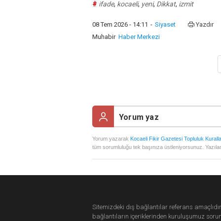
#
ifade
,
kocaeli
,
yeni
,
Dikkat
,
izmit
08 Tem 2026 - 14:11
-
Siyaset
Yazdır
Muhabir
Haber Merkezi
Yorum yazarak
Kocaeli Fikir Gazetesi Topluluk Kuralla
tüm sorumluluğu tek başınıza üstleniyorsunuz. Yazılan
Sitemizdeki dış bağlantılar referans amaçlıdır
bağlantıların içeriklerinden
kuruluşumuz
soru