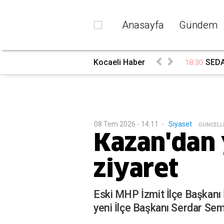
Anasayfa
Gündem
ndı
Kocaeli Haber
SEDA
18:30
08 Tem 2026 - 14:11
-
Siyaset
G
ÜNCELL
Kazan'dan 
ziyaret
Eski MHP İzmit İlçe Başkanı İ
yeni İlçe Başkanı Serdar Sem