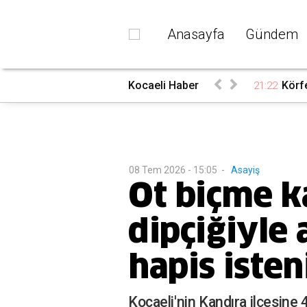
Anasayfa
Gündem
 tutuklandı
Kocaeli Haber
Körf
21:22
08 Tem 2026 - 15:05
-
Asayiş
Ot biçme k
dipçiğiyle 
hapis isten
Kocaeli'nin Kandıra ilçesine