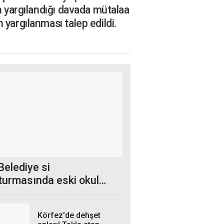
n yargılandığı davada mütalaa
yargılanması talep edildi.
Belediye si
turmasında eski okul
ü tutuklandı
Körfez'de dehşet