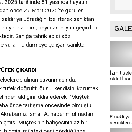
ra, 2025 tarihinde 81 yaşında hayatını
ından önce 27 Mart 2025'te görülen
saldırıya uğradığını belirterek sanıktan
dan yaralandım, beyin ameliyatı geçirdim.
GALE
edir. Sanığa tahrik edici söz
e vuran, öldürmeye çalışan sanıktan
TÜFEK ÇIKARDI"
İzmit sele
oldu! İnö
celselerde alınan savunmasında,
göle dönd
k tüfek doğrulttuğunu, kendisini korumak
linden aldığını iddia ederek, "Müşteki
aha önce tartışma öncesinde olmuştu.
 Akrabamız İsmail A. haberim olmadan
Emekli yan
biçmiş. Müştekinin bahçesinin az bir
verdikler
pazarda ge
ri biçmiş, müşteki beni gördüğünde