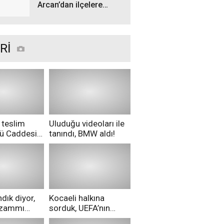
Arcan’dan ilçelere
talimat! "Yetki
belgelerini bekliyoruz”
Rİ
 teslim
Uluduğu videoları ile
nü Caddesi
tanındı, BMW aldı!
ü!
dık diyor,
Kocaeli halkına
i zammı
sorduk, UEFA’nın
ri aldılar!
Merih Demiral kararı