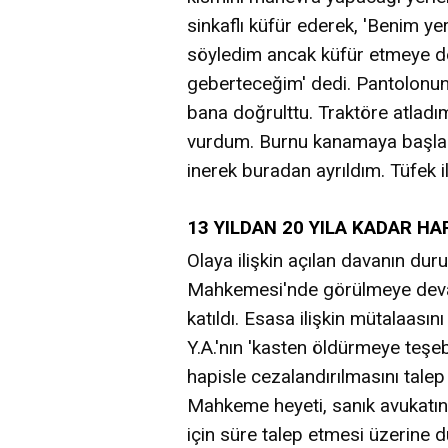
sinkaflı küfür ederek, 'Benim ye
söyledim ancak küfür etmeye de
geberteceğim' dedi. Pantolonun
bana doğrulttu. Traktöre atladı
vurdum. Burnu kanamaya başladı
inerek buradan ayrıldım. Tüfek i
13 YILDAN 20 YILA KADAR HA
Olaya ilişkin açılan davanın dur
Mahkemesi'nde görülmeye devam
katıldı. Esasa ilişkin mütalaasın
Y.A.'nın 'kasten öldürmeye teşe
hapisle cezalandırılmasını talep 
Mahkeme heyeti, sanık avukatı
için süre talep etmesi üzerine d