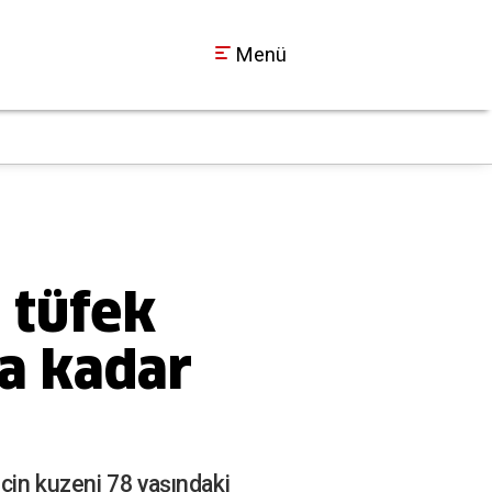
Menü
SEDAŞ Duyurdu: Koca
18:30
 tüfek
la kadar
için kuzeni 78 yaşındaki