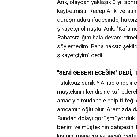
Arık, olaydan yaklaşık 3 yıl son
kaybetmişti. Recep Arık, vefat
duruşmadaki ifadesinde, haksız 
şikayetçi olmuştu. Arık, "Kafam
Rahatsızlığım hala devam etmekt
söylemedim. Bana haksız şekild
şikayetçiyim" dedi.
"SENİ GEBERTECEĞİM" DEDİ, 
Tutuksuz sanık Y.A. ise önceki 
müştekinin kendisine küfredere
amacıyla müdahale edip tüfeği e
amcamın oğlu olur. Aramızda d
Bundan dolayı görüşmüyorduk.
benim ve müştekinin bahçesini 
kısmını manevra yapacağı yerle