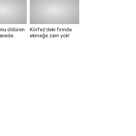
hakkında ne
düşünüyorsunuz?
unu öldüren
Körfez’deki fırında
tanede
ekmeğe zam yok!
na alındı