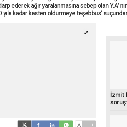
 darp ederek ağır yaralanmasına sebep olan Y.A' nı
20 yıla kadar kasten öldürmeye teşebbüs' suçundan 
İzmit 
soruş
müdür
-
+