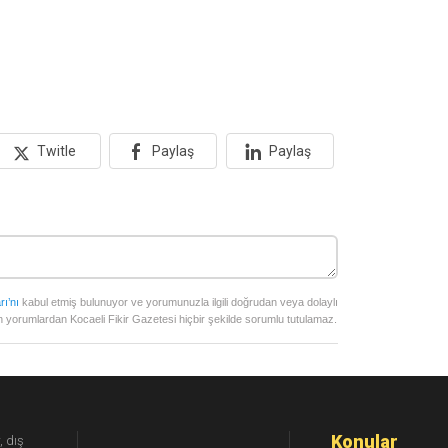
Twitle
Paylaş
Paylaş
rı’nı
kabul etmiş bulunuyor ve yorumunuzla ilgili doğrudan veya dolaylı
 yorumlardan Kocaeli Fikir Gazetesi hiçbir şekilde sorumlu tutulamaz.
Konular
, dış