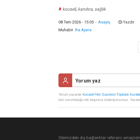
#
kocaeli
,
kandıra
,
sağlık
08 Tem 2026 - 15:05
-
Asayiş
Yazdır
Muhabir
Iha Ajans
Yorum yazarak
Kocaeli Fikir Gazetesi Topluluk Kuralla
tüm sorumluluğu tek başınıza üstleniyorsunuz. Yazılan
Sitemizdeki dış bağlantılar referans amaçlıdır