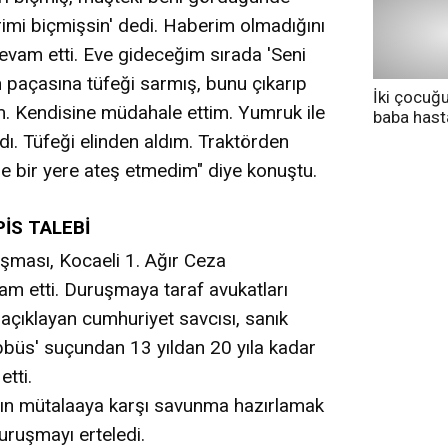
rimi biçmişsin' dedi. Haberim olmadığını
vam etti. Eve gideceğim sırada 'Seni
 paçasına tüfeği sarmış, bunu çıkarıp
İki çocuğ
m. Kendisine müdahale ettim. Yumruk ile
baba has
tedavi altı
. Tüfeği elinden aldım. Traktörden
le bir yere ateş etmedim" diye konuştu.
PİS TALEBİ
uşması, Kocaeli 1. Ağır Ceza
 etti. Duruşmaya taraf avukatları
ı açıklayan cumhuriyet savcısı, sanık
bbüs' suçundan 13 yıldan 20 yıla kadar
etti.
nın mütalaaya karşı savunma hazırlamak
uruşmayı erteledi.