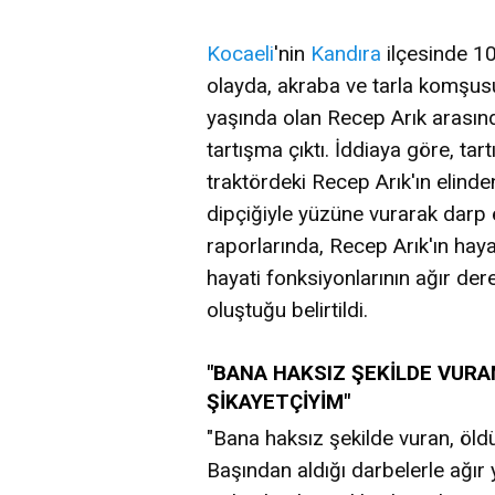
Kocaeli
'nin
Kandıra
ilçesinde 1
olayda, akraba ve tarla komşusu 
yaşında olan Recep Arık arasında
tartışma çıktı. İddiaya göre, t
traktördeki Recep Arık'ın elinde
dipçiğiyle yüzüne vurarak darp 
raporlarında, Recep Arık'ın haya
hayati fonksiyonlarının ağır der
oluştuğu belirtildi.
"BANA HAKSIZ ŞEKİLDE VUR
ŞİKAYETÇİYİM"
"Bana haksız şekilde vuran, öld
Başından aldığı darbelerle ağır