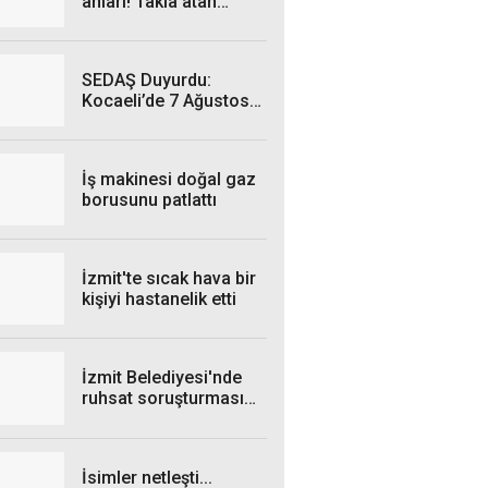
anları! Takla atan
otomobil kamerada
SEDAŞ Duyurdu:
Kocaeli’de 7 Ağustos
Cuma Günü hangi
ilçelerde elektrik
kesintisi yaşanacak?
İş makinesi doğal gaz
borusunu patlattı
İzmit'te sıcak hava bir
kişiyi hastanelik etti
İzmit Belediyesi'nde
ruhsat soruşturması
genişliyor: 4 iş insanı
gözaltında!
İsimler netleşti...