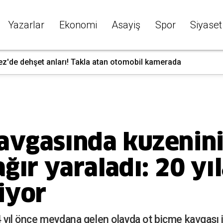
Yazarlar
Ekonomi
Asayiş
Spor
Siyaset
ez'de dehşet anları! Takla atan otomobil kamerada
avgasında kuzenini
ağır yaraladı: 20 yı
iyor
 4 yıl önce meydana gelen olayda ot biçme kavgası 