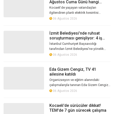
Ağustos Cuma Günü hangi
ilçelerde elektrik kesintisi
Kocaeli’de yaşayan vatandaşları
yaşanacak?
ilgilendiren planlı elektrik kesintisi
programı SEDAŞ tarafından duyuruldu.
06 Ağustos 2026
Şebekede gerçekleştirilecek bakım ve
yenil...
İzmit Belediyesi'nde ruhsat
soruşturması genişliyor: 4 iş
insanı gözaltında!
İstanbul Cumhuriyet Başsavcılığı
tarafından İzmit Belediyesi'ne yönelik
yürütülen soruşturma kapsamında, ruhsat
06 Ağustos 2026
işlemlerine ilişkin iddialarla bağlant...
Eda Gizem Cengiz, TV 41
ailesine katıldı
Organizasyon ve eğitim alanındaki
çalışmalarıyla tanınan Eda Gizem Cengiz,
TV 41 bünyesinde haber spikeri olarak
06 Ağustos 2026
görevine başladı
Kocaeli'de sürücüler dikkat!
TEM'de 7 gün sürecek çalışma