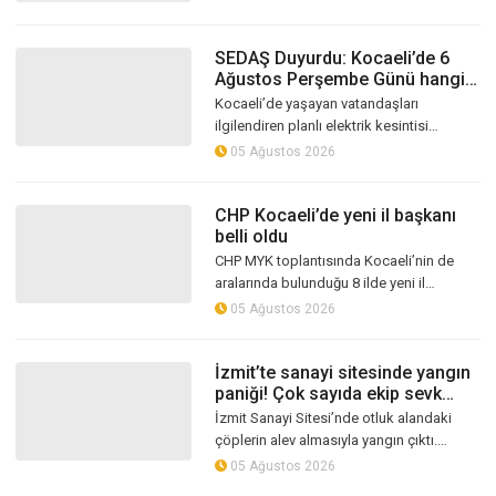
Odabaş, bugün İzmit Çınarlı Camii’nde...
SEDAŞ Duyurdu: Kocaeli’de 6
Ağustos Perşembe Günü hangi
ilçelerde elektrik kesintisi
Kocaeli’de yaşayan vatandaşları
yaşanacak?
ilgilendiren planlı elektrik kesintisi
programı SEDAŞ tarafından duyuruldu.
05 Ağustos 2026
Şebekede gerçekleştirilecek bakım ve
yenil...
CHP Kocaeli’de yeni il başkanı
belli oldu
CHP MYK toplantısında Kocaeli’nin de
aralarında bulunduğu 8 ilde yeni il
başkanları belirlendi. Erdem Arcan’ın
05 Ağustos 2026
istifasıyla boşalan CHP Kocaeli İl Başk...
İzmit’te sanayi sitesinde yangın
paniği! Çok sayıda ekip sevk
edildi
İzmit Sanayi Sitesi’nde otluk alandaki
çöplerin alev almasıyla yangın çıktı.
Rüzgarın etkisiyle büyüyen alevlere itfaiye
05 Ağustos 2026
ekipleri müdahale ederken, çe...