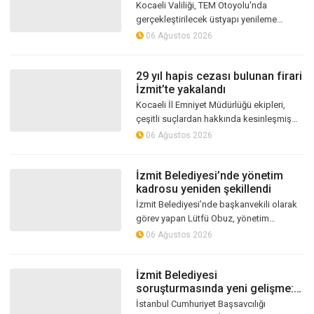
Kocaeli Valiliği, TEM Otoyolu'nda
gerçekleştirilecek üstyapı yenileme
çalışmaları nedeniyle sürücüleri
06 Ağustos 2026
ilgilendiren bir duyuru yayımladı.
Karayolları...
29 yıl hapis cezası bulunan firari
İzmit’te yakalandı
Kocaeli İl Emniyet Müdürlüğü ekipleri,
çeşitli suçlardan hakkında kesinleşmiş
uzun süreli hapis cezası bulunan firari
06 Ağustos 2026
hükümlüyü düzenlenen operasyonla...
İzmit Belediyesi’nde yönetim
kadrosu yeniden şekillendi
İzmit Belediyesi’nde başkanvekili olarak
görev yapan Lütfü Obuz, yönetim
kadrosunda değişikliğe gitti. Özel Kalem
06 Ağustos 2026
Müdürlüğü ve başkan yardımcılığı gör...
İzmit Belediyesi
soruşturmasında yeni gelişme:
Rüşvet veren şahıs gözaltına
İstanbul Cumhuriyet Başsavcılığı