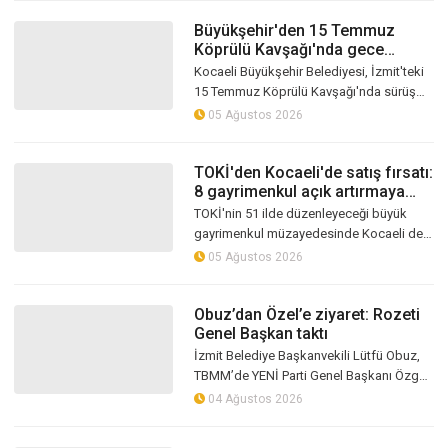
Büyükşehir'den 15 Temmuz
Köprülü Kavşağı'nda gece
mesaisi
Kocaeli Büyükşehir Belediyesi, İzmit'teki
15 Temmuz Köprülü Kavşağı'nda sürüş
güvenliğini ve konforunu artırmak
05 Ağustos 2026
amacıyla gece saatlerinde üstyapı yeni...
TOKİ'den Kocaeli'de satış fırsatı:
8 gayrimenkul açık artırmaya
çıkıyor
TOKİ'nin 51 ilde düzenleyeceği büyük
gayrimenkul müzayedesinde Kocaeli de
yer alıyor. Gebze, İzmit ve Körfez'de
05 Ağustos 2026
bulunan 7 konut ile 1 iş yeri, avantaj...
Obuz’dan Özel’e ziyaret: Rozeti
Genel Başkan taktı
İzmit Belediye Başkanvekili Lütfü Obuz,
TBMM’de YENİ Parti Genel Başkanı Özgür
Özel’i ziyaret etti. Görüşmede Özel, YENİ
04 Ağustos 2026
Parti’ye katılan Obuz’a parti...