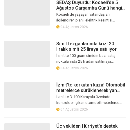
SEDAŞ Duyurdu: Kocaeli’de 5
Ağustos Çarşamba Günü hangi
ilçelerde elektrik kesintisi
Kocaeli’de yaşayan vatandaşları
yaşanacak?
ilgilendiren planlı elektrik kesintisi
programı SEDAŞ tarafından duyuruldu.
04 Ağustos 2026
Şebekede gerçekleştirilecek bakım ve
yenil...
Simit tezgahlarında kriz! 20
liralık simit 25 liraya satılıyor
İzmit’te 100 gram simidin bazı satış
noktalarında 25 liradan satılmaya
başlanması tartışma yarattı. Resmi
04 Ağustos 2026
tarifede fiyatın 20 lira olduğu belirtilirke...
İzmit’te korkutan kaza! Otomobil
metrelerce sürüklenerek yan
yattı
İzmit’te D-100 Karayolu üzerinde
kontrolden çıkan otomobil metrelerce
sürüklendikten sonra yan yattı. Kazada
04 Ağustos 2026
araçta mahsur kalan sürücü, çevredeki
vat...
Üç vekilden Hürriyet’e destek