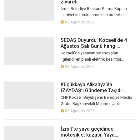
ziyareti
İzmit Belediye Başkanı Fatma Kaplan
Hürriyet’in tutuklanmasının ardından
Kocaeli’den dikkat çeken bir ziyaret
03 Ağustos 2026
gerçekleştirildi. YENİ Parti Kocaeli mil...
SEDAŞ Duyurdu: Kocaeli’de 4
Ağustos Salı Günü hangi
ilçelerde elektrik kesintisi
Kocaeli’de yaşayan vatandaşları
yaşanacak?
ilgilendiren planlı elektrik kesintisi
programı SEDAŞ tarafından duyuruldu.
03 Ağustos 2026
Şebekede gerçekleştirilecek bakım ve
yenil...
Küçükkaya Alikahya’da
İZAYDAŞ’ı Gündeme Taşıdı:
“Bilim Adamlarını Dinleyin”
CHP Kocaeli Büyükşehir Belediye Meclis
Grubu Başkanvekili Mehmet Ümit
Küçükkaya, Alikahya’da İZAYDAŞ’a ait
03 Ağustos 2026
atık lotlarında inceleme yaptı. Açık
alanda...
İzmit’te yaya geçidinde
motosiklet kazası: Yaya