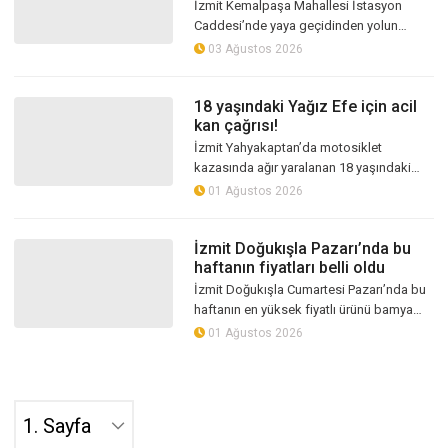
yaralandı
İzmit Kemalpaşa Mahallesi İstasyon
Caddesi’nde yaya geçidinden yolun
karşısına geçmek isteyen kişiye
03 Ağustos 2026
motosiklet çarptı. Kazada yaralanan yaya,
sağlık...
18 yaşındaki Yağız Efe için acil
kan çağrısı!
İzmit Yahyakaptan’da motosiklet
kazasında ağır yaralanan 18 yaşındaki
Yağız Efe Kılıç, Kocaeli Üniversitesi
01 Ağustos 2026
Hastanesi’nde tedavi altına alındı.
Ameliy...
İzmit Doğukışla Pazarı’nda bu
haftanın fiyatları belli oldu
İzmit Doğukışla Cumartesi Pazarı’nda bu
haftanın en yüksek fiyatlı ürünü bamya
oldu. Kilogram fiyatı 300 TL’ye ulaşan
01 Ağustos 2026
bamyanın yarım kilosu ise 150 TL...