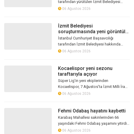
alındı
tarafından yürütülen İzmit Belediyesi
soruşturması kapsamında, Figan Çetin’in
06 Ağustos 2026
odasında gerçekleştiği öne sürülen para...
İzmit Belediyesi
soruşturmasında yeni görüntüler
ortaya çıktı! İşte paranın teslim
İstanbul Cumhuriyet Başsavcılığı
edildiği anlar...
tarafından İzmit Belediyesi hakkında
yürütülen yolsuzluk ve rüşvet iddialarına
06 Ağustos 2026
yönelik soruşturmada yeni bir gelişme...
Kocaelispor yeni sezonu
taraftarıyla açıyor
Süper Lig'in yeni ekiplerinden
Kocaelispor, 7 Ağustos'ta İzmit Milli İrade
Meydanı'nda düzenlenecek
06 Ağustos 2026
organizasyonda taraftarıyla buluşacak.
Buray konse...
Fehmi Odabaş hayatını kaybetti
Karabaş Mahallesi sakinlerinden 66
yaşındaki Fehmi Odabaş yaşamını yitirdi.
Merhum Süleyman Odabaş’ın oğlu olan
06 Ağustos 2026