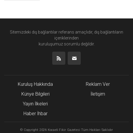
Sitemizdeki dış bağlantılar referans amaçlıdır, dış bağlantıların
içeriklerinden
kuruluşumuz
sorumlu değildir.
Kuruluş Hakkında
Reklam Ver
Künye Bilgileri
İletişim
Yayın İlkeleri
Haber İhbar
©
Copyright
2026 Kocaeli Fikir Gazetesi Tüm Hakları Saklıdır