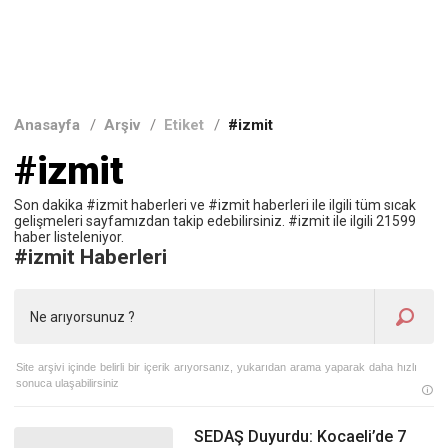
Anasayfa
/
Arşiv
/
Etiket
/
#izmit
#izmit
Son dakika #izmit haberleri ve #izmit haberleri ile ilgili tüm sıcak
gelişmeleri sayfamızdan takip edebilirsiniz. #izmit ile ilgili 21599
haber listeleniyor.
#izmit Haberleri
Site arşivi içinde belirli bir içerik arıyorsanız, yukarıdan arama yaparak daha hızlı
sonuca ulaşabilirsiniz
SEDAŞ Duyurdu: Kocaeli’de 7