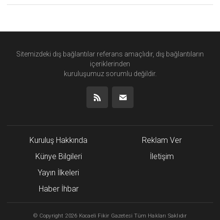
Sitemizdeki dış bağlantılar referans amaçlıdır, dış bağlantıların
içeriklerinden
kuruluşumuz
sorumlu değildir.
Kuruluş Hakkında
Reklam Ver
Künye Bilgileri
İletişim
Yayın İlkeleri
Haber İhbar
©
Copyright
2026 Kocaeli Fikir Gazetesi Tüm Hakları Saklıdır