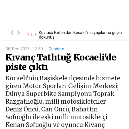
Kozluca Beton’dan Kocaeli’nin yapılarına güçlü
09
eketlendirdi
10:45
dokunuş
08 Tem 2026 - 13:50
-
Gündem
Kıvanç Tatlıtuğ Kocaeli'de
piste çıktı
Kocaeli'nin Başiskele ilçesinde hizmete
giren Motor Sporları Gelişim Merkezi;
Dünya Superbike Şampiyonu Toprak
Razgatlıoğlu, milli motosikletçiler
Deniz Öncü, Can Öncü, Bahattin
Sofuoğlu ile eski milli motosikletçi
Kenan Sofuoğlu ve oyuncu Kıvanç