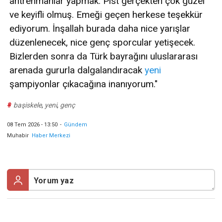
antrenmanlar yapmak. Pist gerçekten çok güzel
ve keyifli olmuş. Emeği geçen herkese teşekkür
ediyorum. İnşallah burada daha nice yarışlar
düzenlenecek, nice genç sporcular yetişecek.
Bizlerden sonra da Türk bayrağını uluslararası
arenada gururla dalgalandıracak
yeni
şampiyonlar çıkacağına inanıyorum."
#
başiskele
,
yeni
,
genç
08 Tem 2026 - 13:50
-
Gündem
Muhabir
Haber Merkezi