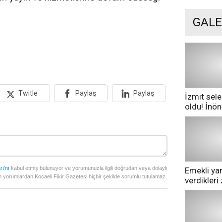
GALE
Twitle
Paylaş
Paylaş
İzmit sele
oldu! İnö
göle dönd
rı’nı
kabul etmiş bulunuyor ve yorumunuzla ilgili doğrudan veya dolaylı
Emekli yan
 yorumlardan Kocaeli Fikir Gazetesi hiçbir şekilde sorumlu tutulamaz.
verdikler
pazarda ge