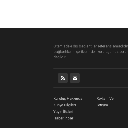
Sitemizdeki dış bağlantılar referans amaçlıdır
bağlantıların içeriklerinden
kuruluşumuz
soru
değildir.
Kuruluş Hakkında
Reklam Ver
Künye Bilgileri
İletişim
Yayın İlkeleri
Haber İhbar