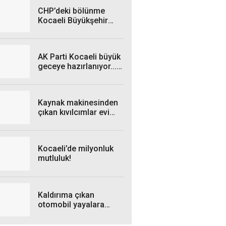
CHP’deki bölünme
Kocaeli Büyükşehir
Meclisi’ni karıştıracak!
AK Parti Kocaeli büyük
geceye hazırlanıyor...
Bakın kimler katılacak!
Kaynak makinesinden
çıkan kıvılcımlar evi
sardı
Kocaeli’de milyonluk
mutluluk!
Kaldırıma çıkan
otomobil yayalara
çarptı: 2 yaralı