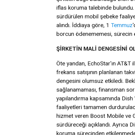
iflas koruma talebinde bulundu.
sürdürülen mobil şebeke faaliye
alındı. İddiaya göre, 1
Temmuz
'
borcun ödenememesi, sürecin en
ŞİRKETİN MALİ DENGESİNİ 
Öte yandan, EchoStar'ın AT&T il
frekans satışının planlanan takv
dengesini olumsuz etkiledi. Be
sağlanamaması, finansman soru
yapılandırma kapsamında Dish W
faaliyetleri tamamen durdurula
hizmet veren Boost Mobile ve Ge
sürdüreceği açıklandı. Ayrıca Di
koruma sürecinden etkilenmede