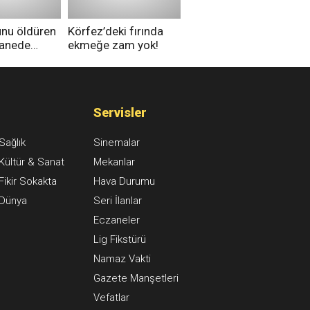
unu öldüren
Körfez’deki fırında
tanede
ekmeğe zam yok!
na alındı
Servisler
Sağlık
Sinemalar
Kültür & Sanat
Mekanlar
Fikir Sokakta
Hava Durumu
Dünya
Seri İlanlar
Eczaneler
Lig Fikstürü
Namaz Vakti
Gazete Manşetleri
Vefatlar