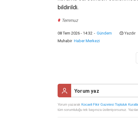
bildirildi.
#
Temmuz
08 Tem 2026 - 14:32
-
Gündem
Yazdır
Muhabir
Haber Merkezi
Yorum yazarak
Kocaeli Fikir Gazetesi Topluluk Kuralla
tüm sorumluluğu tek başınıza üstleniyorsunuz. Yazılan