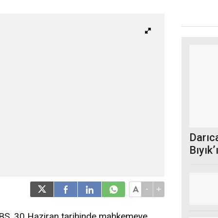
Darıc
Bıyık’
-
+
DBS, 30 Haziran tarihinde mahkemeye