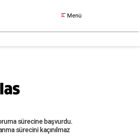
Menü
CHP’deki bölünme Ko
14:39
las
 koruma sürecine başvurdu.
lanma sürecini kaçınılmaz