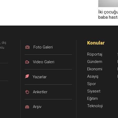
İki çocuğ
baba has
tedavi altı
Konular
, dış
Foto Galeri
mlu
Röportaj
Gündem
Video Galeri
Ekonomi
Asayiş
Yazarlar
Spor
Siyaset
Anketler
Eğitim
Teknoloji
Arşiv