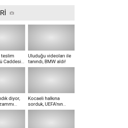
Rİ
 teslim
Uluduğu videoları ile
nü Caddesi
tanındı, BMW aldı!
ü!
dık diyor,
Kocaeli halkına
i zammı
sorduk, UEFA’nın
ri aldılar!
Merih Demiral kararı
hakkında ne
düşünüyorsunuz?