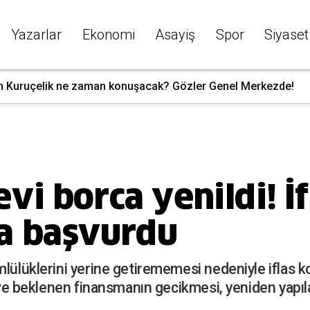
Yazarlar
Ekonomi
Asayiş
Spor
Siyaset
h Kuruçelik ne zaman konuşacak? Gözler Genel Merkezde!
i borca yenildi! İf
a başvurdu
mlülüklerini yerine getirememesi nedeniyle iflas
sı ve beklenen finansmanın gecikmesi, yeniden yapı