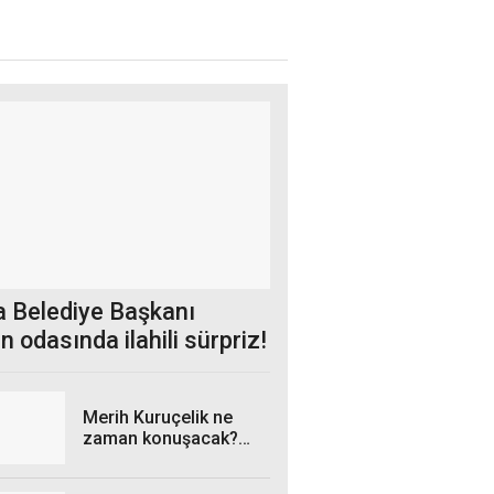
a Belediye Başkanı
ın odasında ilahili sürpriz!
Merih Kuruçelik ne
zaman konuşacak?
Gözler Genel
Merkezde!