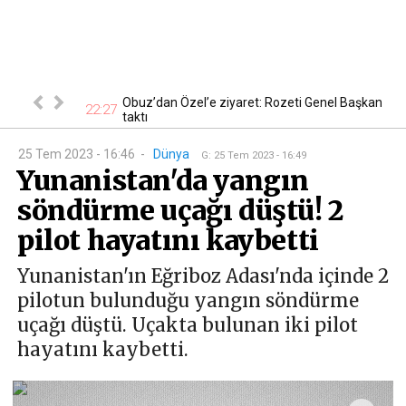
 En ucuzu 115
Obuz’dan Özel’e ziyaret: Rozeti Genel Başkan
22:27
18
taktı
25 Tem 2023 - 16:46
-
Dünya
G
:
25 Tem 2023 - 16:49
Yunanistan'da yangın
söndürme uçağı düştü! 2
pilot hayatını kaybetti
Yunanistan'ın Eğriboz Adası'nda içinde 2
pilotun bulunduğu yangın söndürme
uçağı düştü. Uçakta bulunan iki pilot
hayatını kaybetti.