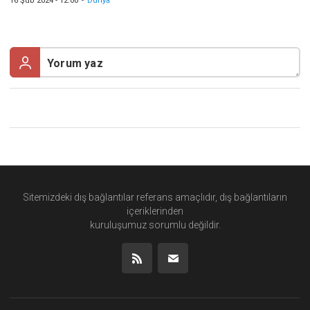
16 Şub 2024 - 12:00
-
Dünya
Sitemizdeki dış bağlantılar referans amaçlıdır, dış bağlantıların
içeriklerinden
kuruluşumuz
sorumlu değildir.