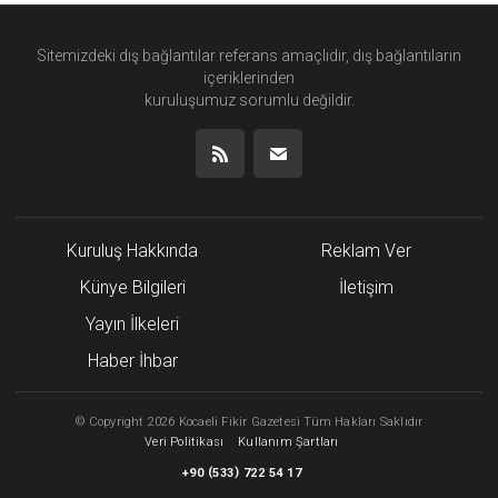
Sitemizdeki dış bağlantılar referans amaçlıdır, dış bağlantıların
içeriklerinden
kuruluşumuz
sorumlu değildir.
Kuruluş Hakkında
Reklam Ver
Künye Bilgileri
İletişim
Yayın İlkeleri
Haber İhbar
©
Copyright
2026 Kocaeli Fikir Gazetesi Tüm Hakları Saklıdır
Veri Politikası
Kullanım Şartları
(
)
+90
533
722 54 17