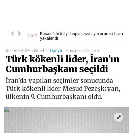
lardan sağ
Kocaeli’de 50 yıl hapis cezasıyla aranan firari
09:31
22
anama...
yakalandı
06 Tem 2024 - 08:54
-
Dünya
G
:
06 Tem 2024 - 09:00
Türk kökenli lider, İran'ın
Cumhurbaşkanı seçildi
İran'da yapılan seçimler sonucunda
Türk kökenli lider Mesud Pezeşkiyan,
ülkenin 9. Cumhurbaşkanı oldu.