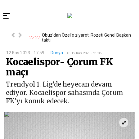
 En ucuzu 115
Obuz’dan Özel’e ziyaret: Rozeti Genel Başkan
22:27
18
taktı
12 Kas 2023 - 17:59
-
Dünya
G
:
12 Kas 2023 - 21:06
Kocaelispor- Çorum FK
maçı
Trendyol 1. Lig'de heyecan devam
ediyor. Kocaelispor sahasında Çorum
FK'yı konuk edecek.