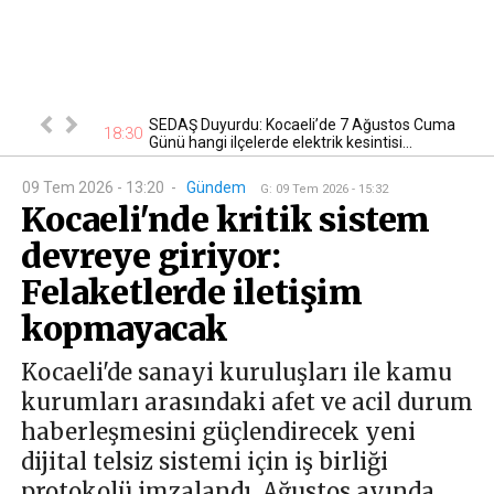
tan otomobil
SEDAŞ Duyurdu: Kocaeli’de 7 Ağustos Cuma
17
18:30
Günü hangi ilçelerde elektrik kesintisi...
09 Tem 2026 - 13:20
-
Gündem
G
:
09 Tem 2026 - 15:32
Kocaeli'nde kritik sistem
devreye giriyor:
Felaketlerde iletişim
kopmayacak
Kocaeli'de sanayi kuruluşları ile kamu
kurumları arasındaki afet ve acil durum
haberleşmesini güçlendirecek yeni
dijital telsiz sistemi için iş birliği
protokolü imzalandı. Ağustos ayında