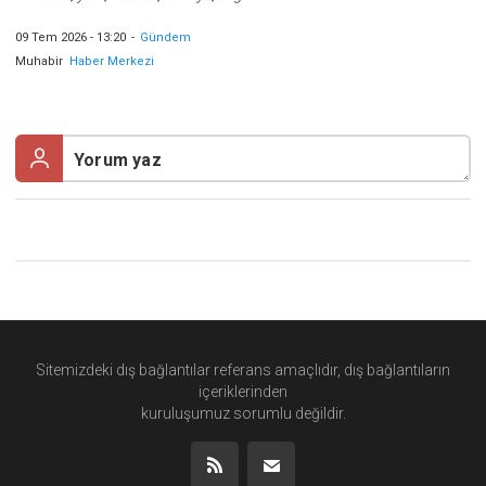
09 Tem 2026 - 13:20
-
Gündem
Muhabir
Haber Merkezi
Sitemizdeki dış bağlantılar referans amaçlıdır, dış bağlantıların
içeriklerinden
kuruluşumuz
sorumlu değildir.