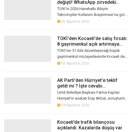
değişti! WhatsApp zirvedeki
yerini korudu
TÜİK'in 2026 Hanehalkı Bilişim
Teknolojileri Kullanım Araştırması'na göre
Türkiye'de internet kullanım oranı yüzde
05 Ağustos 2026
92,3'e yükseldi. Vatandaşların en ç...
TOKİ'den Kocaeli'de satış fırsatı:
8 gayrimenkul açık artırmaya
çıkıyor
TOKİ'nin 51 ilde düzenleyeceği büyük
gayrimenkul müzayedesinde Kocaeli de
yer alıyor. Gebze, İzmit ve Körfez'de
05 Ağustos 2026
bulunan 7 konut ile 1 iş yeri, avantaj...
AK Parti'den Hürriyet'e teklif
geldi mi ? İşte cevabı...
İzmit Belediye Başkanı Fatma Kaplan
Hürriyet’in avukatı Eray Akbal, soruşturma
dosyasına ilişkin dikkat çeken
04 Ağustos 2026
değerlendirmelerde bulundu. Akbal,
“AKP’...
Kocaeli’de trafik bilançosu
açıklandı: Kazalarda düşüş var