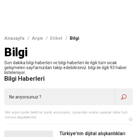
Anasayfa
/
Arşiv
/
Etiket
/
Bilgi
Bilgi
Son dakika bilgi haberleri ve bilgi haberleri ile ilgili tüm sıcak
gelişmeleri sayfamızdan takip edebilirsiniz. bilgi ile ilgili 93 haber
listeleniyor.
Bilgi Haberleri
Site arşivi içinde belirli bir içerik arıyorsanız, yukarıdan arama yaparak daha hızlı
sonuca ulaşabilirsiniz
Türkiye'nin dijital alışkanlıkları