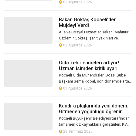
milyonlarca genç için heyecanla beklenen
02 Ağustos 2026
tercih dönemi başladı. Kocaeli Sağl...
Bakan Göktaş Kocaeli'den
Müjdeyi Verdi
Aile ve Sosyal Hizmetler Bakanı Mahinur
Özdemir Göktaş, şehit yakınları ve
gazilerin uzun süredir bekleyen
02 Ağustos 2026
taleplerine yönelik hazırlanan kapsamlı
kan...
Gıda zehirlenmeleri artıyor!
Uzman isimden kritik uyarı
Kocaeli Gıda Mühendisleri Odası Şube
Başkanı Sema Kopal, son dönemde artan
gıda zehirlenmelerine ilişkin önemli
01 Ağustos 2026
uyarılarda bulundu. Kopal, denetimleri...
Kandıra plajlarında yeni dönem:
Gitmeden yoğunluğu öğrenin
Kocaeli Büyükşehir Belediyesi tarafından
tamamen öz kaynaklarla geliştirilen, KVKK
mevzuatına tam uyumlu "Plaj
28 Temmuz 2026