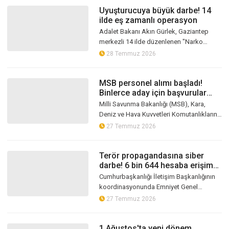
Uyuşturucuya büyük darbe! 14
ilde eş zamanlı operasyon
Adalet Bakanı Akın Gürlek, Gaziantep
merkezli 14 ilde düzenlenen "Narko
Kapan Gaziantep Operasyonu"nda şu ana
28 Temmuz 2026
kadar 382 şüphelinin gözaltına alındığın...
MSB personel alımı başladı!
Binlerce aday için başvurular
açıldı
Milli Savunma Bakanlığı (MSB), Kara,
Deniz ve Hava Kuvvetleri Komutanlıklarına
sözleşmeli er, uzman erbaş ve teknik sınıf
27 Temmuz 2026
uzman erbaş temini için başv...
Terör propagandasına siber
darbe! 6 bin 644 hesaba erişim
engeli
Cumhurbaşkanlığı İletişim Başkanlığının
koordinasyonunda Emniyet Genel
Müdürlüğü Siber Suçlarla Mücadele Daire
27 Temmuz 2026
Başkanlığı, Cumhuriyet Başsavcılıkları...
1 Ağustos'ta yeni dönem