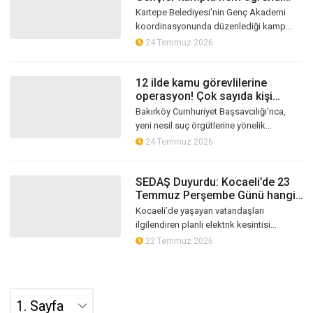
hem eğlendi
Kartepe Belediyesi'nin Genç Akademi
koordinasyonunda düzenlediği kamp
programında gençler, yerel yönetimlerden
24 Temmuz 2026
girişimciliğe, çevre bilincinden sanata...
12 ilde kamu görevlilerine
operasyon! Çok sayıda kişi
tutuklandı
Bakırköy Cumhuriyet Başsavcılığı'nca,
yeni nesil suç örgütlerine yönelik
yürütülen soruşturma kapsamında,
24 Temmuz 2026
aralarında kamu görevlileri, polisler ve
avu...
SEDAŞ Duyurdu: Kocaeli’de 23
Temmuz Perşembe Günü hangi
ilçelerde elektrik kesintisi
Kocaeli’de yaşayan vatandaşları
yaşanacak?
ilgilendiren planlı elektrik kesintisi
programı SEDAŞ tarafından duyuruldu.
22 Temmuz 2026
Şebekede gerçekleştirilecek bakım ve
yenil...