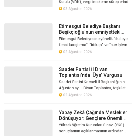
Kurulu (VDK), vergi inceleme süreçlerinde
dijitalleşmeyi artıracak yeni uygulamayı
03 Ağustos 2026
devreye almaya hazırlanıyo...
Etimesgut Belediye Başkanı
Beşikçioğlu’nun emniyetteki
ifadesi ortaya çıktı
Etimesgut Belediyesine yönelik "ihaleye
fesat karıştırma", "irtikap" ve "suç işlemek
amacıyla örgüt kurma" suçlamaları
02 Ağustos 2026
kapsamında düzenlenen operasyon...
Saadet Partisi İl Divan
Toplantısı'nda 'Üye' Vurgusu
Saadet Partisi Kocaeli İl Başkanlığı'nın
Ağustos ayı İl Divan Toplantısı, teşkilat
mensuplarının yoğun katılımıyla
02 Ağustos 2026
gerçekleştirildi. Toplantıda ülke g...
Yapay Zekâ Çağında Meslekler
Dönüşüyor: Gençlere Önemli
Uyarılar
Yükseköğretim Kurumları Sınavı (YKS)
sonuçlarının açıklanmasının ardından