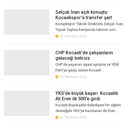
Bilgilendirme Sistemi" ile sahillerde y...
Selçuk İnan açık konuştu:
Kocaelispor'a transfer şart
Kocaelispor Teknik Direktörü Selçuk İnan,
Topuk Yaylası kampında takımın son
durumunu değerlendirdi. Mevcut
28 Temmuz 2026
kadronun Süper Lig için yeterli
olmadığını...
CHP Kocaeli'de çalışanların
geleceği belirsiz
CHP'de yaşanan siyasi ayrışma ve YENİ
Parti'ye geçiş süreci Kocaeli
teşkilatlarında görev yapan çalışanların
28 Temmuz 2026
geleceğine ilişkin soru işaretlerini artı...
YKS'de büyük başarı: Kocaelili
Ali Eren ilk 500'e girdi
Kocaeli Büyükşehir Belediyesi'nin eğitim
desteğiyle YKS'ye hazırlanan Ali Eren
Eryiğit, sayısal puan türünde Türkiye
28 Temmuz 2026
470'incisi oldu. Başarılı öğrenci...