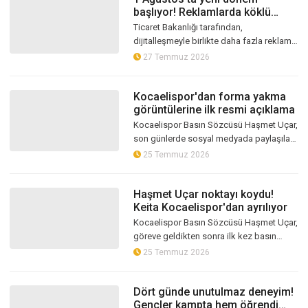
başlıyor! Reklamlarda köklü
değişiklik
Ticaret Bakanlığı tarafından,
dijitalleşmeyle birlikte daha fazla reklam
ve ilana maruz kalan tüketicilerin aldatıcı
27 Temmuz 2026
reklamlara karşı daha etkin koru...
Kocaelispor'dan forma yakma
görüntülerine ilk resmi açıklama
Kocaelispor Basın Sözcüsü Haşmet Uçar,
son günlerde sosyal medyada paylaşılan
forma yakma görüntülerine ilişkin
25 Temmuz 2026
açıklamalarda bulundu. Sürecin hukuki...
Haşmet Uçar noktayı koydu!
Keita Kocaelispor'dan ayrılıyor
Kocaelispor Basın Sözcüsü Haşmet Uçar,
göreve geldikten sonra ilk kez basın
mensuplarının karşısına çıktı. Transfer
25 Temmuz 2026
süreci, yabancı oyuncuların durumu...
Dört günde unutulmaz deneyim!
Gençler kampta hem öğrendi