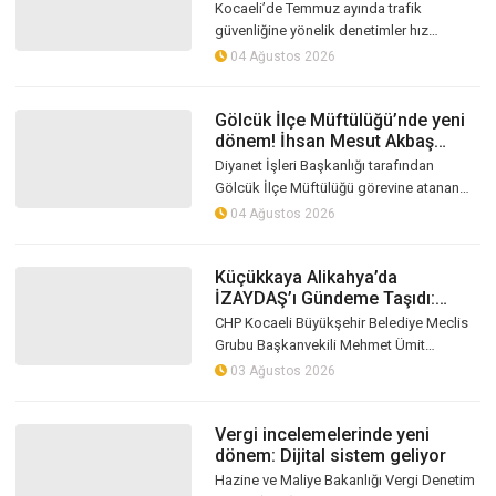
Kocaeli’de Temmuz ayında trafik
güvenliğine yönelik denetimler hız
kesmedi. Kent genelinde yaklaşık 400 bin
04 Ağustos 2026
araç kontrol edilirken, ölümlü kazalar ve...
Gölcük İlçe Müftülüğü’nde yeni
dönem! İhsan Mesut Akbaş
göreve başladı
Diyanet İşleri Başkanlığı tarafından
Gölcük İlçe Müftülüğü görevine atanan
İhsan Mesut Akbaş, yeni görevine
04 Ağustos 2026
başladı. Akbaş, ilk mesai gününde
müftülük...
Küçükkaya Alikahya’da
İZAYDAŞ’ı Gündeme Taşıdı:
“Bilim Adamlarını Dinleyin”
CHP Kocaeli Büyükşehir Belediye Meclis
Grubu Başkanvekili Mehmet Ümit
Küçükkaya, Alikahya’da İZAYDAŞ’a ait
03 Ağustos 2026
atık lotlarında inceleme yaptı. Açık
alanda...
Vergi incelemelerinde yeni
dönem: Dijital sistem geliyor
Hazine ve Maliye Bakanlığı Vergi Denetim