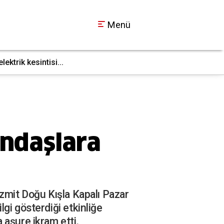
Menü
ktrik kesintisi...
İş makinesi doğal g
17:36
ndaşlara
İzmit Doğu Kışla Kapalı Pazar
gi gösterdiği etkinliğe
 aşure ikram etti.