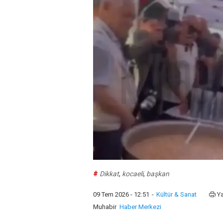
#
Dikkat
,
kocaeli
,
başkan
09 Tem 2026 - 12:51
-
Kültür & Sanat
Ya
Muhabir
Haber Merkezi