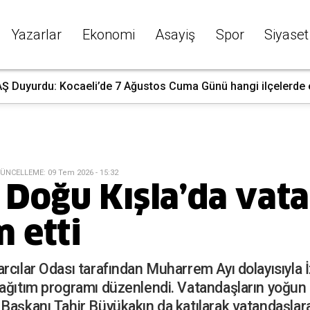
Yazarlar
Ekonomi
Asayiş
Spor
Siyaset
 Duyurdu: Kocaeli’de 7 Ağustos Cuma Günü hangi ilçelerde ele
ÜNCELLEME
:
09 Tem 2026 - 15:32
Doğu Kışla’da vata
 etti
rcılar Odası tarafından Muharrem Ayı dolayısıyla 
ağıtım programı düzenlendi. Vatandaşların yoğun il
Başkanı Tahir Büyükakın da katılarak vatandaşlara