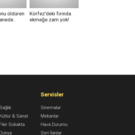
unu öldüren
Körfez’deki fırında
tanede
ekmeğe zam yok!
na alındı
Servisler
Sağlık
Sinemalar
Kültür & Sanat
Mekanlar
Fikir Sokakta
Hava Durumu
Dünya
Seri İlanlar