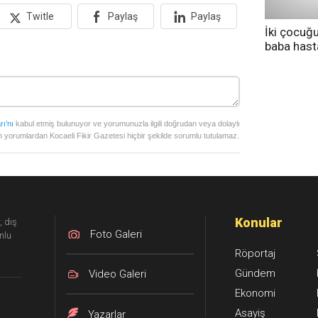
Twitle
Paylaş
Paylaş
İki çocuğ
baba has
tedavi altı
rı’nı
kabul etmiş bulunuyor ve yorumunuzla ilgili doğrudan veya dolaylı
 yorumlardan Kocaeli Fikir Gazetesi hiçbir şekilde sorumlu tutulamaz.
Konular
, dış
Foto Galeri
mlu
Röportaj
Gündem
Video Galeri
Ekonomi
Asayiş
Yazarlar