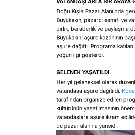
VATANDAŞLARLA BİR ARAYA 
Doğu Kışla Pazar Alanı'nda ger
Büyükakın, pazarcı esnafı ve va
birlik, beraberlik ve paylaşma d
Büyükakın, aşure kazanının başı
aşure dağıttı. Programa katıla
yoğun ilgi gösterdi.
GELENEK YAŞATILDI
Her yıl geleneksel olarak düzen
vatandaşa aşure dağıtıldı.
Kocae
tarafından organize edilen pr
kültürünün yaşatılmasının önemi
vatandaşlara aşure ikram edili
de pazar alanına yansıdı.