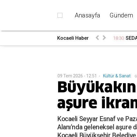
Anasayfa
Gündem
rada
Kocaeli Haber
SEDAŞ
18:30
09 Tem 2026 - 12:51
-
Kültür & Sanat
G
Büyükakın 
aşure ikram
Kocaeli Seyyar Esnaf ve Paza
Alanı'nda geleneksel aşure d
Kocaeli Büyükşehir Belediye 