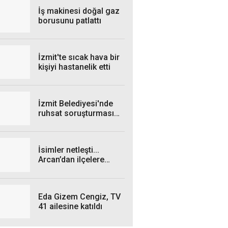
kesintisi yaşanacak?
İş makinesi doğal gaz
borusunu patlattı
İzmit'te sıcak hava bir
kişiyi hastanelik etti
İzmit Belediyesi'nde
ruhsat soruşturması
genişliyor: 4 iş insanı
gözaltında!
İsimler netleşti...
Arcan’dan ilçelere
talimat! "Yetki
belgelerini bekliyoruz”
Eda Gizem Cengiz, TV
41 ailesine katıldı