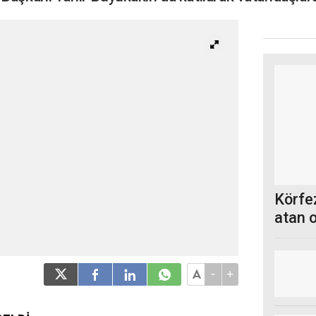
Körfez
atan 
-
+