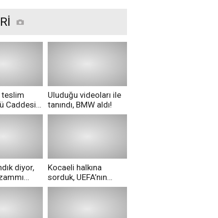
Rİ
 teslim
Uluduğu videoları ile
nü Caddesi
tanındı, BMW aldı!
ü!
dık diyor,
Kocaeli halkına
i zammı
sorduk, UEFA’nın
ri aldılar!
Merih Demiral kararı
hakkında ne
düşünüyorsunuz?