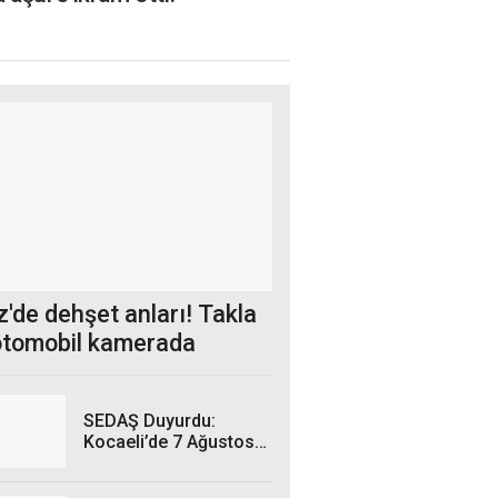
'de dehşet anları! Takla
otomobil kamerada
SEDAŞ Duyurdu:
Kocaeli’de 7 Ağustos
Cuma Günü hangi
ilçelerde elektrik