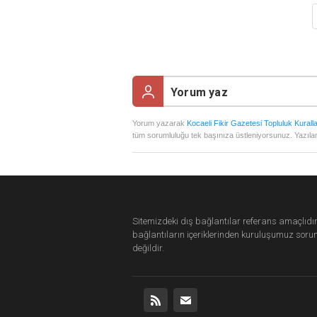
Yorum yazarak
Kocaeli Fikir Gazetesi Topluluk Kuralla
tüm sorumluluğu tek başınıza üstleniyorsunuz. Yazılan
Sitemizdeki dış bağlantılar referans amaçlıdır
bağlantıların içeriklerinden
kuruluşumuz
soru
değildir.