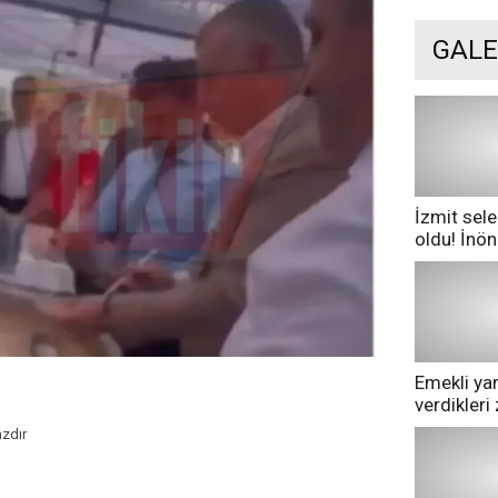
GALE
İzmit sele
oldu! İnö
göle dönd
Emekli yan
verdikler
pazarda ge
zdır