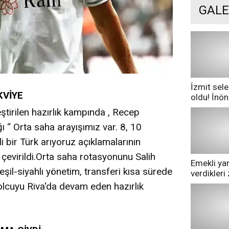
GALE
İzmit sele
KVİYE
oldu! İnö
göle dönd
ştirilen hazırlık kampında , Recep
ğı “ Orta saha arayışımız var. 8, 10
bir Türk arıyoruz açıklamalarının
 çevirildi.Orta saha rotasyonunu Salih
Emekli yan
şil-siyahlı yönetim, transferi kısa sürede
verdikler
pazarda ge
olcuyu Riva'da devam eden hazırlık