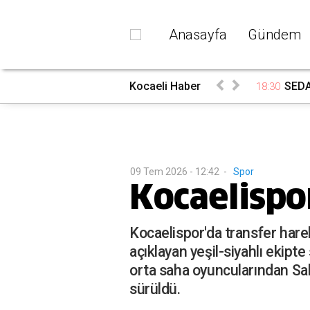
Anasayfa
Gündem
rada
Kocaeli Haber
SEDAŞ
18:30
09 Tem 2026 - 12:42
-
Spor
Kocaelispor
Kocaelispor'da transfer hare
açıklayan yeşil-siyahlı ekipt
orta saha oyuncularından Sal
sürüldü.