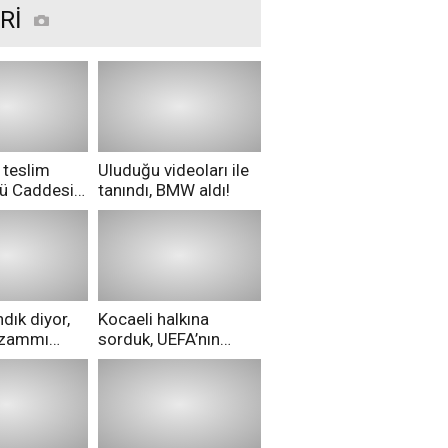
Rİ
 teslim
Uluduğu videoları ile
nü Caddesi
tanındı, BMW aldı!
ü!
dık diyor,
Kocaeli halkına
i zammı
sorduk, UEFA’nın
ri aldılar!
Merih Demiral kararı
hakkında ne
düşünüyorsunuz?