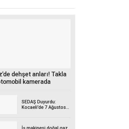
'de dehşet anları! Takla
otomobil kamerada
SEDAŞ Duyurdu:
Kocaeli’de 7 Ağustos
Cuma Günü hangi
ilçelerde elektrik
kesintisi yaşanacak?
İş makinesi doğal gaz