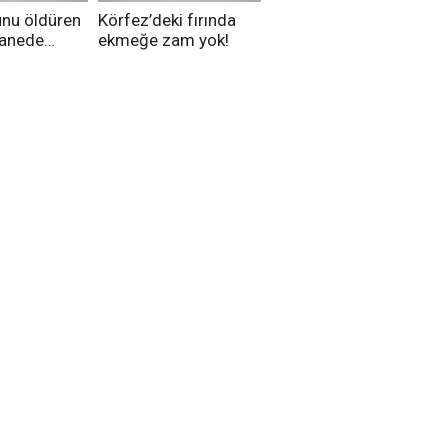
unu öldüren
Körfez’deki fırında
tanede
ekmeğe zam yok!
na alındı