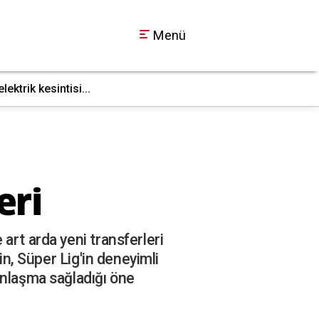
Menü
ktrik kesintisi...
İş makinesi doğal g
17:36
eri
art arda yeni transferleri
in, Süper Lig'in deneyimli
anlaşma sağladığı öne