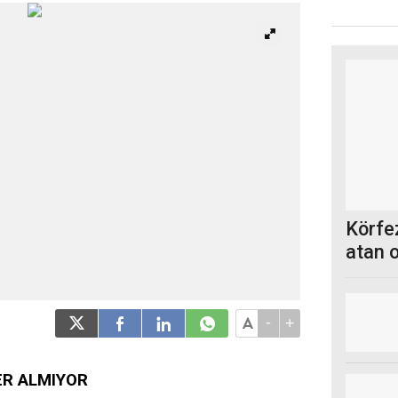
Körfez
atan 
-
+
ER ALMIYOR