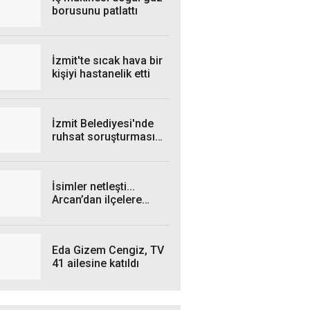
borusunu patlattı
İzmit'te sıcak hava bir
kişiyi hastanelik etti
İzmit Belediyesi'nde
ruhsat soruşturması
genişliyor: 4 iş insanı
gözaltında!
İsimler netleşti...
Arcan’dan ilçelere
talimat! "Yetki
belgelerini bekliyoruz”
Eda Gizem Cengiz, TV
41 ailesine katıldı