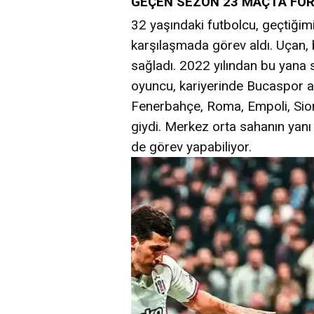
GEÇEN SEZON 23 MAÇTA FOR
32 yaşındaki futbolcu, geçtiği
karşılaşmada görev aldı. Uçan, b
sağladı. 2022 yılından bu yana 
oyuncu, kariyerinde Bucaspor al
Fenerbahçe, Roma, Empoli, Sion
giydi. Merkez orta sahanın yanı
de görev yapabiliyor.