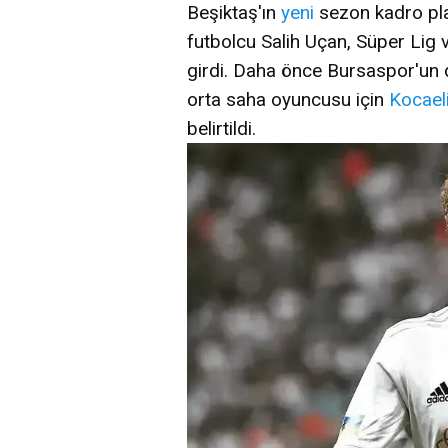
Beşiktaş'ın
yeni
sezon kadro pl
futbolcu Salih Uçan, Süper Lig v
girdi. Daha önce Bursaspor'un d
orta saha oyuncusu için
Kocael
belirtildi.