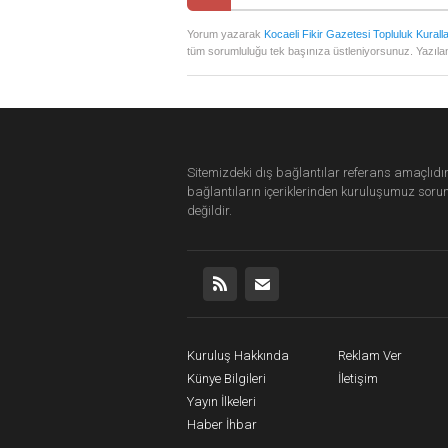
Yorum yazarak
Kocaeli Fikir Gazetesi Topluluk Kuralla
tüm sorumluluğu tek başınıza üstleniyorsunuz. Yazılan
Sitemizdeki dış bağlantılar referans amaçlıdır
bağlantıların içeriklerinden
kuruluşumuz
soru
değildir.
Kuruluş Hakkında
Reklam Ver
Künye Bilgileri
İletişim
Yayın İlkeleri
Haber İhbar