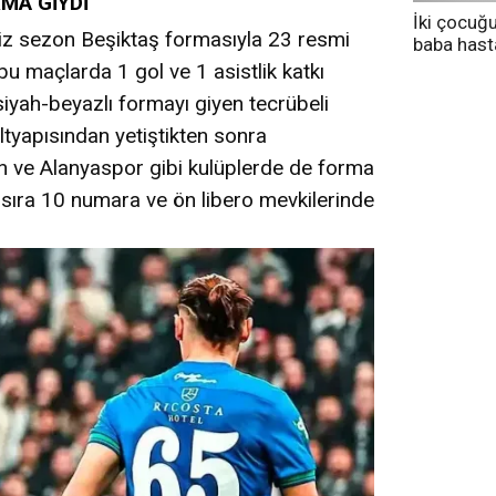
MA GİYDİ
İki çocuğ
miz sezon Beşiktaş formasıyla 23 resmi
baba has
tedavi altı
u maçlarda 1 gol ve 1 asistlik katkı
siyah-beyazlı formayı giyen tecrübeli
tyapısından yetiştikten sonra
 ve Alanyaspor gibi kulüplerde de forma
 sıra 10 numara ve ön libero mevkilerinde