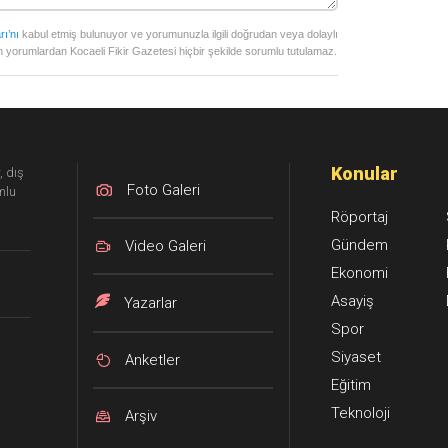
rı’nı
kabul etmiş bulunuyor ve yorumunuzla ilgili doğrudan veya dolaylı
 yorumlardan Kocaeli Fikir Gazetesi hiçbir şekilde sorumlu tutulamaz.
Konular
, dış
Foto Galeri
mlu
Röportaj
Gündem
Video Galeri
Ekonomi
Asayiş
Yazarlar
Spor
Siyaset
Anketler
Eğitim
Teknoloji
Arşiv