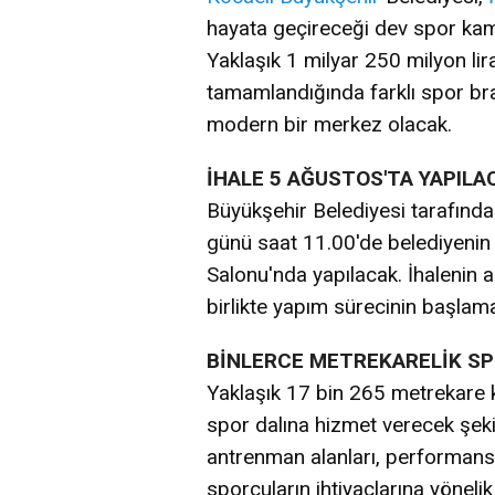
hayata geçireceği dev spor kamp
Yaklaşık 1 milyar 250 milyon lira
tamamlandığında farklı spor bran
modern bir merkez olacak.
İHALE 5 AĞUSTOS'TA YAPILA
Büyükşehir Belediyesi tarafından
günü saat 11.00'de belediyenin B
Salonu'nda yapılacak. İhalenin a
birlikte yapım sürecinin başlama
BİNLERCE METREKARELİK S
Yaklaşık 17 bin 265 metrekare 
spor dalına hizmet verecek şeki
antrenman alanları, performans 
sporcuların ihtiyaçlarına yönelik