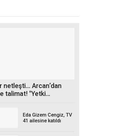
r netleşti... Arcan’dan
re talimat! "Yetki
erini bekliyoruz”
Eda Gizem Cengiz, TV
41 ailesine katıldı