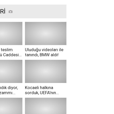
Rİ
 teslim
Uluduğu videoları ile
nü Caddesi
tanındı, BMW aldı!
ü!
dık diyor,
Kocaeli halkına
i zammı
sorduk, UEFA’nın
ri aldılar!
Merih Demiral kararı
hakkında ne
düşünüyorsunuz?