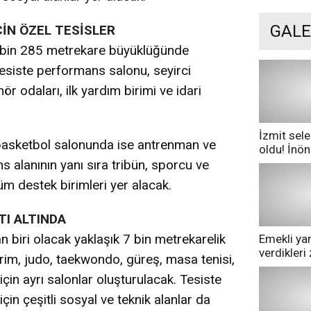
GALE
İN ÖZEL TESİSLER
 bin 285 metrekare büyüklüğünde
Tesiste performans salonu, seyirci
r odaları, ilk yardım birimi ve idari
İzmit sele
 basketbol salonunda ise antrenman ve
oldu! İnö
göle dönd
alanının yanı sıra tribün, sporcu ve
tüm destek birimleri yer alacak.
TI ALTINDA
biri olacak yaklaşık 7 bin metrekarelik
Emekli yan
verdikler
m, judo, taekwondo, güreş, masa tenisi,
pazarda ge
için ayrı salonlar oluşturulacak. Tesiste
çin çeşitli sosyal ve teknik alanlar da