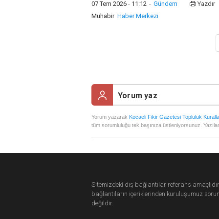
07 Tem 2026 - 11:12
-
Gündem
Yazdır
Muhabir
Haber Merkezi
Yorum yazarak
Kocaeli Fikir Gazetesi Topluluk Kuralla
tüm sorumluluğu tek başınıza üstleniyorsunuz. Yazılan
Sitemizdeki dış bağlantılar referans amaçlıdır
bağlantıların içeriklerinden
kuruluşumuz
soru
değildir.