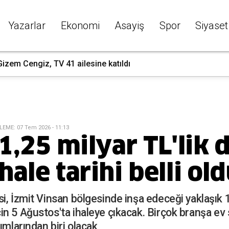
Yazarlar
Ekonomi
Asayiş
Spor
Siyaset
izem Cengiz, TV 41 ailesine katıldı
LEME
:
07 Tem 2026 - 11:13
1,25 milyar TL'lik 
ale tarihi belli ol
i, İzmit Vinsan bölgesinde inşa edeceği yaklaşık 
n 5 Ağustos'ta ihaleye çıkacak. Birçok branşa ev s
ımlarından biri olacak