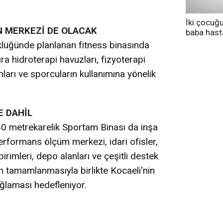
İki çocuğ
N MERKEZİ DE OLACAK
baba has
tedavi altı
lüğünde planlanan fitness binasında
ra hidroterapi havuzları, fizyoterapi
nları ve sporcuların kullanımına yönelik
E DAHİL
0 metrekarelik Sportam Binası da inşa
rformans ölçüm merkezi, idari ofisler,
irimleri, depo alanları ve çeşitli destek
 tamamlanmasıyla birlikte Kocaeli'nin
ağlaması hedefleniyor.