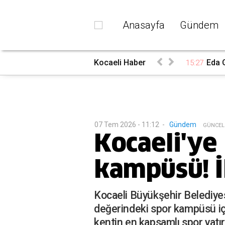
Anasayfa
Gündem
belgelerini bekliyoruz”
Kocaeli Haber
Eda G
15:27
07 Tem 2026 - 11:12
-
Gündem
G
ÜNCEL
Kocaeli'ye 
kampüsü! İh
Kocaeli Büyükşehir Belediyes
değerindeki spor kampüsü içi
kentin en kapsamlı spor yatır