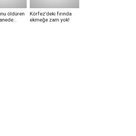
unu öldüren
Körfez’deki fırında
tanede
ekmeğe zam yok!
na alındı