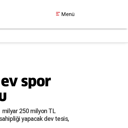
Menü
Ormanya'da yıldızla
15:10
dev spor
du
1 milyar 250 milyon TL
ahipliği yapacak dev tesis,