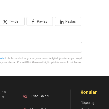
Twitle
Paylaş
Paylaş
rı’nı
kabul etmiş bulunuyor ve yorumunuzla ilgili doğrudan veya dolaylı
 yorumlardan Kocaeli Fikir Gazetesi hiçbir şekilde sorumlu tutulamaz.
Konular
, dış
Foto Galeri
mlu
Röportaj