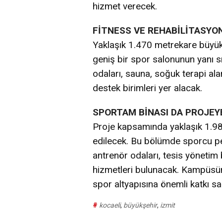
hizmet verecek.
FİTNESS VE REHABİLİTASYO
Yaklaşık 1.470 metrekare büyük
geniş bir spor salonunun yanı sı
odaları, sauna, soğuk terapi ala
destek birimleri yer alacak.
SPORTAM BİNASI DA PROJEY
Proje kapsamında yaklaşık 1.98
edilecek. Bu bölümde sporcu pe
antrenör odaları, tesis yönetim b
hizmetleri bulunacak. Kampüsün
spor altyapısına önemli katkı s
#
kocaeli
,
büyükşehir
,
izmit