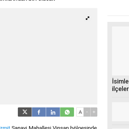
İsimle
ilçele
belgel
-
+
İzmit
Sanayi Mahallesi Vinsan bölgesinde