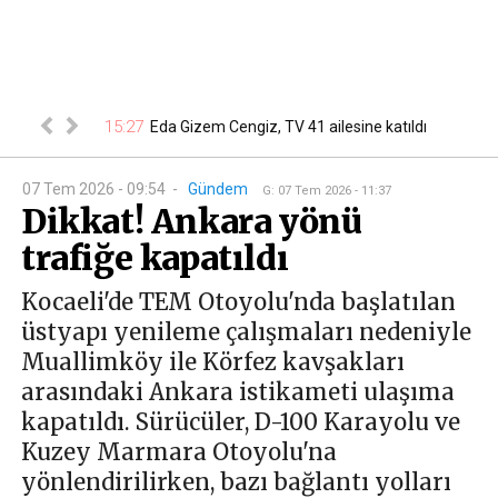
ere talimat!
15:27
Eda Gizem Cengiz, TV 41 ailesine katıldı
15
07 Tem 2026 - 09:54
-
Gündem
G
:
07 Tem 2026 - 11:37
Dikkat! Ankara yönü
trafiğe kapatıldı
Kocaeli'de TEM Otoyolu'nda başlatılan
üstyapı yenileme çalışmaları nedeniyle
Muallimköy ile Körfez kavşakları
arasındaki Ankara istikameti ulaşıma
kapatıldı. Sürücüler, D-100 Karayolu ve
Kuzey Marmara Otoyolu'na
yönlendirilirken, bazı bağlantı yolları