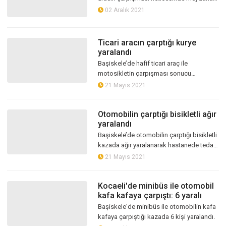
gelen kazada 2 kişi yaralandı
02 Aralık 2021
Ticari aracın çarptığı kurye
yaralandı
Başiskele’de hafif ticari araç ile
motosikletin çarpışması sonucu
meydana gelen kazada kurye yaralandı
21 Mayıs 2021
Otomobilin çarptığı bisikletli ağır
yaralandı
Başiskele’de otomobilin çarptığı bisikletli
kazada ağır yaralanarak hastanede tedavi
altına alındı
21 Mayıs 2021
Kocaeli'de minibüs ile otomobil
kafa kafaya çarpıştı: 6 yaralı
Başiskele'de minibüs ile otomobilin kafa
kafaya çarpıştığı kazada 6 kişi yaralandı.