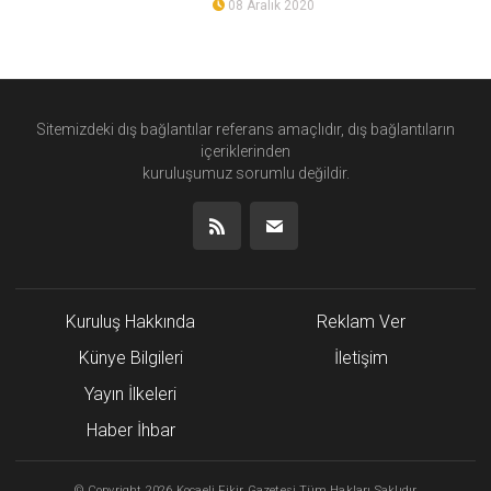
08 Aralık 2020
Sitemizdeki dış bağlantılar referans amaçlıdır, dış bağlantıların
içeriklerinden
kuruluşumuz
sorumlu değildir.
Kuruluş Hakkında
Reklam Ver
Künye Bilgileri
İletişim
Yayın İlkeleri
Haber İhbar
©
Copyright
2026 Kocaeli Fikir Gazetesi Tüm Hakları Saklıdır