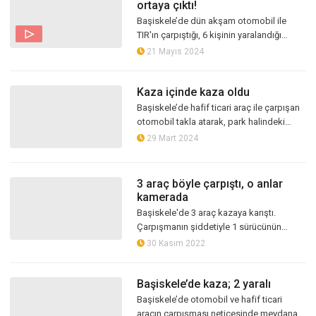
ortaya çıktı!
Başiskele’de dün akşam otomobil ile
TIR'ın çarpıştığı, 6 kişinin yaralandığı
kazanın güvenlik kamerası görüntüleri
21 Mayıs 2024
ortaya çıktı
Kaza içinde kaza oldu
Başiskele’de hafif ticari araç ile çarpışan
otomobil takla atarak, park halindeki
başka otomobile çarptı. Kazada 3 araçta
29 Mart 2024
da maddi hasar meydana geldi...
3 araç böyle çarpıştı, o anlar
kamerada
Başiskele'de 3 araç kazaya karıştı.
Çarpışmanın şiddetiyle 1 sürücünün
yaralandığı kaza saniye saniye güvenlik
30 Kasım 2022
kamerasına yansıdı.
Başiskele’de kaza; 2 yaralı
Başiskele’de otomobil ve hafif ticari
aracın çarpışması neticesinde meydana