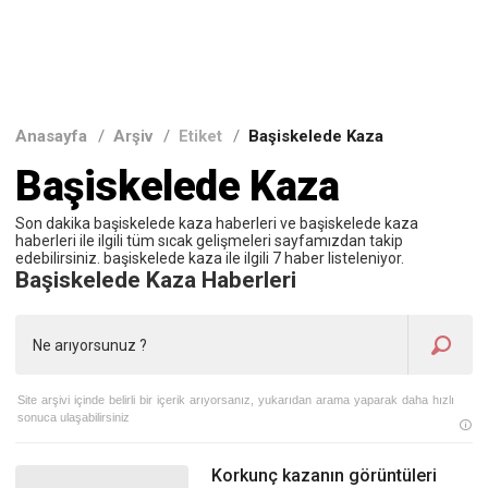
Anasayfa
/
Arşiv
/
Etiket
/
Başiskelede Kaza
Başiskelede Kaza
Son dakika başiskelede kaza haberleri ve başiskelede kaza
haberleri ile ilgili tüm sıcak gelişmeleri sayfamızdan takip
edebilirsiniz. başiskelede kaza ile ilgili 7 haber listeleniyor.
Başiskelede Kaza Haberleri
Site arşivi içinde belirli bir içerik arıyorsanız, yukarıdan arama yaparak daha hızlı
sonuca ulaşabilirsiniz
Korkunç kazanın görüntüleri