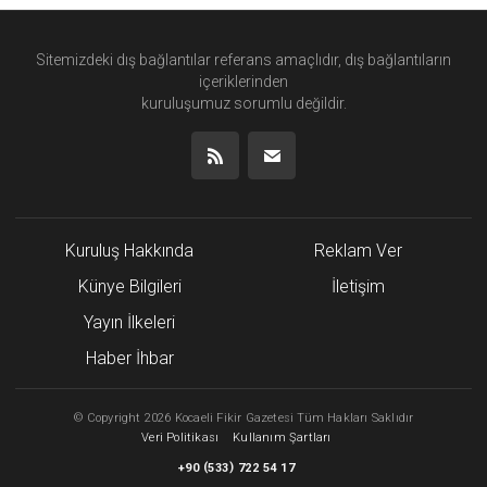
Sitemizdeki dış bağlantılar referans amaçlıdır, dış bağlantıların
içeriklerinden
kuruluşumuz
sorumlu değildir.
Kuruluş Hakkında
Reklam Ver
Künye Bilgileri
İletişim
Yayın İlkeleri
Haber İhbar
©
Copyright
2026 Kocaeli Fikir Gazetesi Tüm Hakları Saklıdır
Veri Politikası
Kullanım Şartları
(
)
+90
533
722 54 17