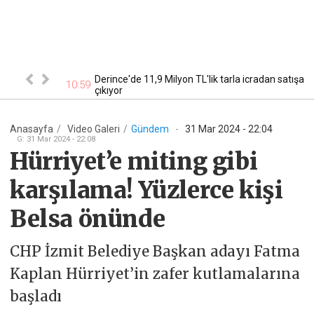
rülü
Derince'de 11,9 Milyon TL'lik tarla icradan satışa
10:59
10
çıkıyor
Anasayfa
/
Video
Galeri
/
Gündem
-
31 Mar 2024 - 22:04
G
:
31 Mar 2024 - 22:08
Hürriyet’e miting gibi
karşılama! Yüzlerce kişi
Belsa önünde
CHP İzmit Belediye Başkan adayı Fatma
Kaplan Hürriyet’in zafer kutlamalarına
başladı