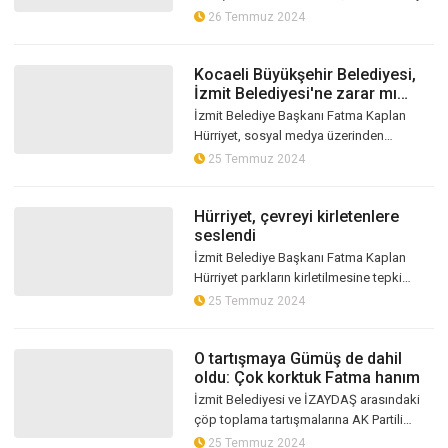
Başkanı Fatma Kaplan Hürriyet için "Gece
26 Temmuz 2024
yarısı bu işlerle uğraşacak hale...
Kocaeli Büyükşehir Belediyesi,
İzmit Belediyesi'ne zarar mı
veriyor? Başkan Hürriyet'ten
İzmit Belediye Başkanı Fatma Kaplan
açıklama
Hürriyet, sosyal medya üzerinden
açıklamada bulunarak Kocaeli Büyükşehir
25 Temmuz 2024
Belediyesi'nin İzmit Belediyesi’ne bilinç...
Hürriyet, çevreyi kirletenlere
seslendi
İzmit Belediye Başkanı Fatma Kaplan
Hürriyet parkların kirletilmesine tepki
göstererek, çevreyi kirletenlere ağır
25 Temmuz 2024
cezalar uygulanacağını belirtti
O tartışmaya Gümüş de dahil
oldu: Çok korktuk Fatma hanım
İzmit Belediyesi ve İZAYDAŞ arasındaki
çöp toplama tartışmalarına AK Partili
Meclis Üyesi Köksal Gümüş’te dahil oldu.
25 Temmuz 2024