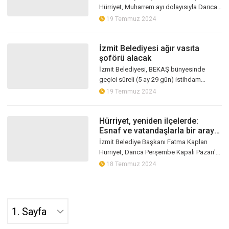
Hürriyet, Muharrem ayı dolayısıyla Darıca
Cemevi’nde düzenlenen iftar programına
19 Temmuz 2024
katılarak birlik ve beraberlik me...
İzmit Belediyesi ağır vasıta
şoförü alacak
İzmit Belediyesi, BEKAŞ bünyesinde
geçici süreli (5 ay 29 gün) istihdam
edilmek üzere ağır vasıta şoförü alımı
19 Temmuz 2024
yapacak
Hürriyet, yeniden ilçelerde:
Esnaf ve vatandaşlarla bir araya
geldi!
İzmit Belediye Başkanı Fatma Kaplan
Hürriyet, Darıca Perşembe Kapalı Pazarı'nı
ziyaret etti.
18 Temmuz 2024