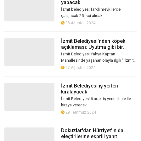
yapacak
İzmit belediyesi farklı mevkilerde
çalışacak 25 işçi alıcak
08 Ağustos 2024
İzmit Belediyesi'nden köpek
açıklaması: Uyutma gibi bir
uygulama söz konusu değil
İzmit Belediyesi Yahya Kaptan
Mahallesinde yaşanan olayla ilgili " İzmit
Belediyesi sahada sadece saldırgan ve
07 Ağustos 2024
yaralı köpeklere müdahale etmektedir. B...
İzmit Belediyesi iş yerleri
kiralayacak
İzmit Belediyesi 6 adet iş yerini ihale ile
kiraya verecek
29 Temmuz 2024
Dokuzlar'dan Hürriyet'in dal
eleştirilerine esprili yanıt