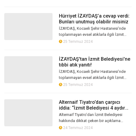
Gümüş Başkan Hürriyet’in açıkla...
Hürriyet İZAYDAŞ’a cevap verdi:
Bunları unutmuş olabilir misiniz
İZAYDAŞ, Kocaeli Şehir Hastanesi’nde
toplanmayan evsel atıklarla ilgili İzmit
Belediyesi'nin suçlamalarına yanıt vererek,
25 Temmuz 2024
İzmit Belediyesi tarafından...
İZAYDAŞ'tan İzmit Belediyesi'ne
tıbbi atık yanıtı!
İZAYDAŞ, Kocaeli Şehir Hastanesi’nde
toplanmayan evsel atıklarla ilgili İzmit
Belediyesi'nin suçlamalarına yanıt vererek,
25 Temmuz 2024
sorumluluklarının sadece tıb...
Alternaif Tiyatro’dan çarpıcı
iddia: “İzmit Belediyesi 4 aydır
para ödemiyor”
Alternaif Tiyatro’dan İzmit Belediyesi
hakkında dikkat çeken bir açıklama
yapıldı.
24 Temmuz 2024