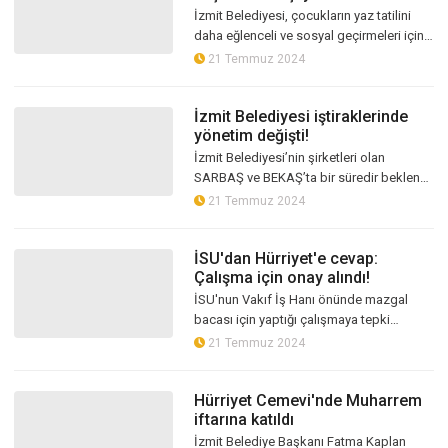
İzmit Belediyesi, çocukların yaz tatilini
daha eğlenceli ve sosyal geçirmeleri için
"Yaz Akşamları Kuklalar Oynasın Çocuklar
21 Temmuz 2024
Gülsün" etkinliklerine ba...
İzmit Belediyesi iştiraklerinde
yönetim değişti!
İzmit Belediyesi’nin şirketleri olan
SARBAŞ ve BEKAŞ’ta bir süredir beklenen
yönetim değişiklikleri gerçekleşti
21 Temmuz 2024
İSU'dan Hürriyet'e cevap:
Çalışma için onay alındı!
İSU'nun Vakıf İş Hanı önünde mazgal
bacası için yaptığı çalışmaya tepki
gösteren İzmit Belediye Başkanı Fatma
21 Temmuz 2024
Kaplan Hürriyet'e İSU'dan cevap geldi. İ...
Hürriyet Cemevi'nde Muharrem
iftarına katıldı
İzmit Belediye Başkanı Fatma Kaplan