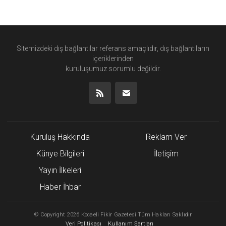
Sitemizdeki dış bağlantılar referans amaçlıdır, dış bağlantıların
içeriklerinden
kuruluşumuz
sorumlu değildir.
Kuruluş Hakkında
Reklam Ver
Künye Bilgileri
İletişim
Yayın İlkeleri
Haber İhbar
©
Copyright
2026 Kocaeli Fikir Gazetesi Tüm Hakları Saklıdır
Veri Politikası
Kullanım Şartları