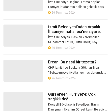
İzmit Belediye Başkanı Fatma Kaplan
Hürriyet, budanmış dalların şehitlik korusu
altına bırakılarak kendilerini zor durumda
26 Temmuz 2024
bıraktığını iddia ederek Ko...
İzmit Belediyesi'nden Arpalık
İhsaniye mahallesi'ne ziyaret
İzmit Belediyesi Başkan Yardımcıları
Muhammet Ertürk, Lütfü Obuz, Köy
Hizmet Masası Sorumluları ve birim
26 Temmuz 2024
müdürleri Arpalık İhsaniye Mahallesinde
incel...
Ercan: Bu nasıl bir tezattır?
CHP İzmit İlçe Başkanı Gökhan Ercan,
“Sebze meyve fiyatları uçmuş durumda.
Böyle bir ortamda elbette bizim
26 Temmuz 2024
konumumuz bellidir. Bizim yerimiz
halkımızı...
Gürsel'den Hürriyet'e: Çok
sağlıklı değil
Kocaeli Büyükşehir Belediyesi Basın
Danışmanı İbrahim Gürsel, İzmit Belediye