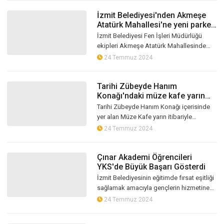
İzmit Belediyesi'nden Akmeşe
Atatürk Mahallesi'ne yeni parke
yol
İzmit Belediyesi Fen İşleri Müdürlüğü
ekipleri Akmeşe Atatürk Mahallesinde
başlattığı parke yol çalışmasıyla bölgenin
24 Temmuz 2024
yaya ve araç ulaşımını kolaylaşt...
Tarihi Zübeyde Hanım
Konağı'ndaki müze kafe yarın
kapılarını açıyor
Tarihi Zübeyde Hanım Konağı içerisinde
yer alan Müze Kafe yarın itibariyle
vatandaşlara hizmet sunmaya başlayacak
24 Temmuz 2024
Çınar Akademi Öğrencileri
YKS'de Büyük Başarı Gösterdi
İzmit Belediyesinin eğitimde fırsat eşitliği
sağlamak amacıyla gençlerin hizmetine
sunduğu Çınar Akademi'de eğitim gören
24 Temmuz 2024
öğrenciler, 2023-2024 eğitim-...