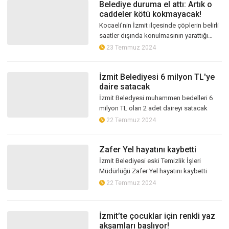
Belediye duruma el attı: Artık o
caddeler kötü kokmayacak!
Kocaeli’nin İzmit ilçesinde çöplerin belirli
saatler dışında konulmasının yarattığı
görüntü kirliliği ve koku sorunlarına
23 Temmuz 2024
çözüm arayışı devam ediyor.
İzmit Belediyesi 6 milyon TL'ye
daire satacak
İzmit Beledyesi muhammen bedelleri 6
milyon TL olan 2 adet daireyi satacak
22 Temmuz 2024
Zafer Yel hayatını kaybetti
İzmit Belediyesi eski Temizlik İşleri
Müdürlüğü Zafer Yel hayatını kaybetti
22 Temmuz 2024
İzmit’te çocuklar için renkli yaz
akşamları başlıyor!